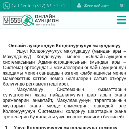
Call Center: (312) 63-51-51
Жеке кабинет
RU
Онлайн-аукциондун Колдонуучулук макулдашуу
Ушул Колдонуучулук макулдашуу (мындан ары –
Макулдашуу) Колдонуучу менен «Онлайн-аукцион»
системасынын Администрациясынын (мындан ары –
Система) ортосундагы мамилелерди онлайн аукциондун
жардамы менен сандардын өзгөчө комбинациясы менен
мамлекеттик каттоо номер белгилерин сатып өткөрүү
бөлүгүндө регламенттештирет.
Макулдашуу Системанын кызматтарын
сунуштоонун жана пайдалануунун шарттарын жана
эрежелерин аныктайт, Макулдашуунун тараптарынын
укуктарын жана милдеттенмелерин, ошондой эле
Колдонуучунун Системаны колдонуу шарттарын жана
эрежелерин бузгандыгы үчүн жоопкерчилигин белгилейт.
1.
Ушул Колдонуучулук макулдашууда төмөнкү