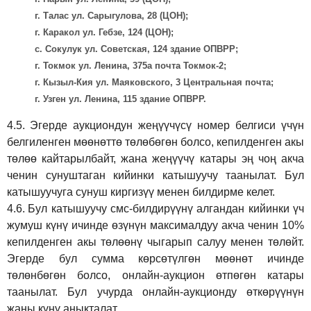
г. Талас ул. Сарыгулова, 28 (ЦОН);
г. Каракол ул. Гебзе, 124 (ЦОН);
с. Сокулук ул. Советская, 124 здание ОПВРР;
г. Токмок ул. Ленина, 375а почта Токмок-2;
г. Кызыл-Кия ул. Маяковского, 3 Центральная почта;
г. Узген ул. Ленина, 115 здание ОПВРР.
4.5.
Эгерде аукциондун жеңүүчүсү номер белгиси үчүн
белгиленген мөөнөттө төлөбөгөн болсо, кепилденген акы
төлөө кайтарылбайт, жана жеңүүчү катары эң чоң акча
ченин сунуштаган кийинки катышуучу таанылат. Бул
катышуучуга сунуш киргиз
үү
менен билдирме келет.
4.6.
Бул катышуучу смс-билдирүүнү алгандан кийинки үч
жумуш күнү ичинде өзүнүн максималдуу акча ченин 10%
кепилденген акы төлөөнү чыгарып салуу менен төлөйт.
Эгерде бул сумма көрсөтүлгөн мөөнөт ичинде
төлөнбөгөн болсо, онлайн-аукцион өтпөгөн катары
таанылат. Бул учурда онлайн-аукционду өткөрүүнүн
жаңы күнү аныкталат.