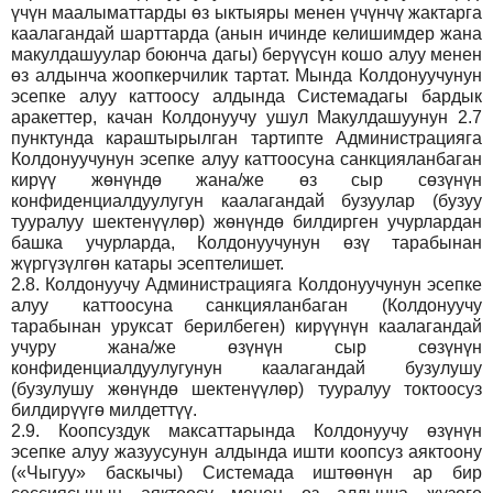
үчүн маалыматтарды өз ыктыяры менен үчүнчү жактарга
каалагандай шарттарда (анын ичинде келишимдер жана
макулдашуулар боюнча дагы) берүүсүн кошо алуу менен
өз алдынча жоопкерчилик тартат. Мында Колдонуучунун
эсепке алуу каттоосу алдында Системадагы бардык
аракеттер, качан Колдонуучу ушул Макулдашуунун 2.7
пунктунда караштырылган тартипте Администрацияга
Колдонуучунун эсепке алуу каттоосуна санкцияланбаган
кирүү жөнүндө жана/же өз сыр сөзүнүн
конфиденциалдуулугун каалагандай бузуулар (бузуу
тууралуу шектенүүлөр) жөнүндө билдирген учурлардан
башка учурларда, Колдонуучунун өзү тарабынан
жүргүзүлгөн катары эсептелишет.
2.8.
Колдонуучу Администрацияга Колдонуучунун эсепке
алуу каттоосуна санкцияланбаган (Колдонуучу
тарабынан уруксат берилбеген) кирүүнүн каалагандай
учуру жана/же өзүнүн сыр сөзүнүн
конфиденциалдуулугунун каалагандай бузулушу
(бузулушу жөнүндө шектенүүлөр) тууралуу токтоосуз
билдирүүгө милдеттүү.
2.9.
Коопсуздук максаттарында Колдонуучу өзүнүн
эсепке алуу жазуусунун алдында ишти коопсуз аяктоону
(«Чыгуу» баскычы) Системада иштөөнүн ар бир