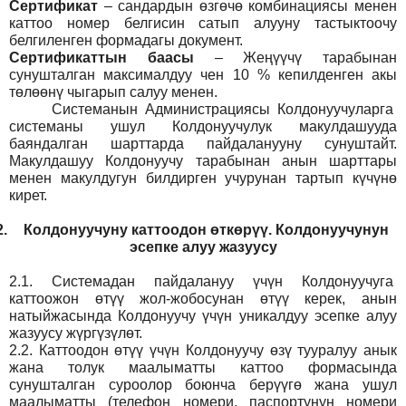
Сертификат
– сандардын өзгөчө комбинациясы менен
каттоо номер белгисин сатып алууну тастыктоочу
белгиленген формадагы документ
.
Сертификаттын баасы
– Жеңүүчү тарабынан
сунушталган максималдуу чен 10 % кепилденген акы
төлөөнү чыгарып салуу менен.
Системанын
Администрация
сы Колдонуучуларга
системаны ушул Колдонуучулук макулдашууда
баяндалган шарттарда пайдаланууну сунуштайт.
Макулдашуу Колдонуучу тарабынан анын шарттары
менен макулдугун билдирген учурунан тартып күчүнө
кирет.
2.
Колдонуучуну каттоодон өткөрүү. Колдонуучунун
эсепке алуу жазуусу
2.1.
Системадан пайдалануу үчүн Колдонуучуга
каттоожон өтүү жол-жобосунан өтүү керек, анын
натыйжасында Колдонуучу үчүн уникалдуу эсепке алуу
жазуусу жүргүзүлөт.
2.2.
Каттоодон өтүү үчүн Колдонуучу өзү тууралуу анык
жана толук маалыматты каттоо формасында
сунушталган суроолор боюнча берүүгө жана ушул
маалыматты (телефон номери, паспортунун номери