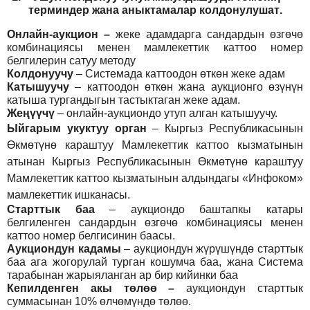
т
ерминдер жана аныктамалар
колдонулушат
.
Онлайн-аукцион –
жеке адамдарга сандардын өзгөчө
комбинациясы менен мамлекеттик каттоо номер
белгилерин сатуу методу
Колдонуучу
–
Системада каттоодон өткөн жеке адам
Катышуучу
–
каттоодон өткөн жана аукционго өзүнүн
катыша тургандыгын тастыктаган жеке адам
.
Жеңүүчү
–
онлайн-аукциондо утуп алган катышуучу.
Ыйгарым укуктуу орган
–
Кыргыз Республикасынын
Өкмөтүнө караштуу Мамлекеттик каттоо кызматынын
атынан Кыргыз Республикасынын Өкмөтүнө караштуу
Мамлекеттик каттоо кызматынын алдындагы «Инфоком»
мамлекеттик ишканасы.
Старттык баа
– аукциондо баштапкы катары
белгиленген сандардын өзгөчө комбинациясы менен
каттоо номер белгисинин баасы.
Аукциондун кадамы
– аукциондун жүрүшүндө старттык
баа ага жогорулай турган кошумча баа, жана Система
тарабынан жарыяланган ар бир кийинки баа
Кепилденген акы төлөө
–
аукциондун старттык
суммасынан 10% өлчөмүндө төлөө.