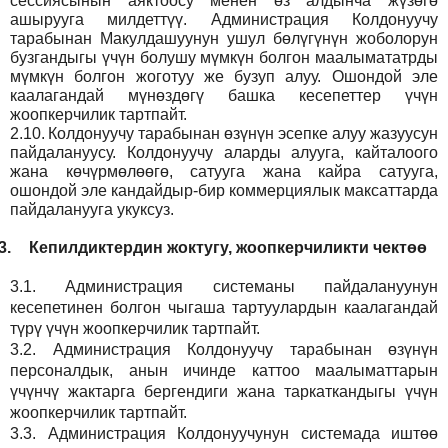
сессиясынын аяктоосу менен өз алдынча жүзөгө
ашырууга милдеттүү. Администрация Колдонуучу
тарабынан Макулдашуунун ушул бөлүгүнүн жоболорун
бузгандыгы үчүн болушу мүмкүн болгон маалымататрды
мүмкүн болгон жоготуу же бузуп алуу. Ошондой эле
каалагандай мүнөздөгү башка кесепеттер үчүн
жоопкерчилик тартпайт.
2.10.
Колдонуучу тарабынан өзүнүн эсепке алуу жазуусун
пайдалануусу. Колдонуучу аларды алууга, кайталоого
жана көчүрмөлөөгө, сатууга жана кайра сатууга,
ошондой эле кандайдыр-бир коммерциялык максаттарда
пайдаланууга укуксуз.
3.
Кепилдиктердин жоктугу, жоопкерчиликти чектөө
3.1.
Администрация
системаны пайдалануунун
кесепетинен болгон чыгаша тартуулардын каалагандай
түрү үчүн жоопкерчилик тартпайт.
3.2.
Администрация
Колдонуучу тарабынан өзүнүн
персоналдык, анын ичинде каттоо маалыматтарын
үчүнчү жактарга бергендиги жана таркаткандыгы үчүн
жоопкерчилик тартпайт.
3.3.
Администрация
Колдонуучунун системада иштөө