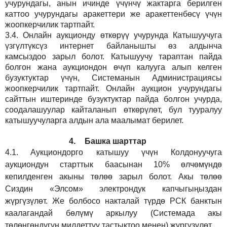
учурундагы, анын ичинде үчүнчү жактарга берилген
каттоо учурундагы аракеттери же аракеттенбөсү үчүн
жоопкерчилик тартпайт.
3.4.
Онлайн аукционду өткөрүү учурунда Катышуучуга
үзгүлтүксүз интернет байланышты өз алдынча
камсыздоо
зарыл
болот.
Катышуучу тараптан пайда
болгон жана аукциондон өчүп калууга алып келген
бузуктуктар үчүн, Системанын Администрациясы
жоопкерчилик тартпайт. Онлайн аукцион учурундагы
сайттын иштеринде бузуктуктар пайда болгон учурда,
соодалашуулар кайталанып өткөрүлөт, бул тууралуу
катышуучуларга алдын ала маалымат берилет.
4.
Башка шарттар
4.1.
Аукциондорго катышуу үчүн Колдонуучуга
аукциондун старттык баасынан 10% өлчөмүндө
кепилденген акыны төлөө зарыл болот. Акы төлөө
Сиздин
«Элсом»
электрондук капчыгыңыздан
жүргүзүлөт. Же болбосо накталай түрдө РСК банктын
каалагандай бөлүмү аркылуу (Системада акы
төлөнгөндүгүн милдеттүү тастыктоо менен) жүргүзүлөт.