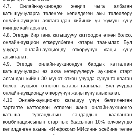
4.7.
Онлайн-аукциондо жеңип чыга албаган
катышуучуларга төлөнгөн кепилдеген акы төлөөлөрү
онлайн-аукцион аяктагандан кийинки үч жумуш күнү
ичинде кайтарылат.
4.8.
Эгерде бир гана катышуучу каттоодон өткөн болсо,
онлайн-аукцион өткөрүл
бө
гөн катары таанылат.
Бул
учурда онлайн-аукционду өткөрүүнүн жаңы күнү
аныкталат
.
4.9.
Эгерде онлайн-аукциондун бардык катталган
катышуучулары өз акча көтөрүүлөрүн аукцион старт
алгандан кийин 30 мүнөт өткөн учурда сунушташпаган
болсо, аукцион өтпөгөн катары таанылат. Бул учурда
онлайн-аукционду өткөрүүнүн жаңы күнү аныкталат.
4.10.
Онлайн-аукционго катышуу үчүн белгиленген
тартипте каттоодон өтпөгөн жана онлайн-аукционго
катыша тургандыгын сандардын кааланган
комбинациясынын старттык баасынан 10% өлчөмүндө
кепилденген акыны
«Инфоком»
МИсинин эсебине төлөө