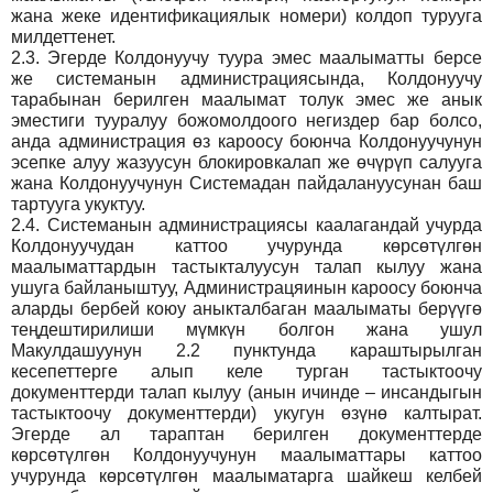
жана жеке идентификациялык номери) колдоп турууга
милдеттенет.
2.3.
Эгерде Колдонуучу туура эмес маалыматты берсе
же системанын администрациясында, Колдонуучу
тарабынан берилген маалымат толук эмес же анык
эместиги тууралуу божомолдоого негиздер бар болсо,
анда администрация өз кароосу боюнча Колдонуучунун
эсепке алуу жазуусун блокировкалап же өчүрүп салууга
жана Колдонуучунун Системадан пайдалануусунан баш
тартууга укуктуу.
2.4.
Системанын администрациясы каалагандай учурда
Колдонуучудан каттоо учурунда көрсөтүлгөн
маалыматтардын тастыкталуусун талап кылуу жана
ушуга байланыштуу, Администрацяинын кароосу боюнча
аларды бербей коюу аныкталбаган маалыматы берүүгө
теңдештирилиши мүмкүн болгон жана ушул
Макулдашуунун 2.2 пунктунда караштырылган
кесепеттерге алып келе турган тастыктоочу
документтерди талап кылуу (анын ичинде – инсандыгын
тастыктоочу документтерди) укугун өзүнө калтырат.
Эгерде ал тараптан берилген документтерде
көрсөтүлгөн Колдонуучунун маалыматтары каттоо
учурунда көрсөтүлгөн маалыматарга шайкеш келбей