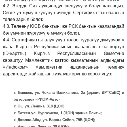
4.2.
Эгерде Сиз аукциондун жеңүүчүсү болуп калсаңыз,
Сизге үч жумуш күнүнүн ичинде Сертификаттын баасын
төлөө зарыл болот.
4.3.
Төлөөнү KICB банктын, же РСК банктын каалагандай
бөлүмүнөн жүргүзүүгө мүмкүн болот.
4.4.
Сертификатты алуу үчүн төлөө тууралуу дүмүрчөктү
жана Кыргыз Республикасынын жаранынын паспортун
(ID-картты) Кыргыз Республикасынын Өкмөтүнө
караштуу Мамлекеттик каттоо кызматынын алдындагы
«Инфоком» мамлекеттик ишканасынын төмөнкү
даректерде жайгашкан түзүлүштөрүндө көрсөтүңүз:
г. Бишкек, ул. Чохана Валиханова, 2а (здание ДРТСиВС) и
авторынок «РИОМ-Авто»;
г. Ош ул. Ленина, 318 (ЦОН);
г. Баткен ул. Нургазиева, 1 (ЦОН) здание Почты;
г. Джалал-Абад ул. Барпы Сейил, 79Б (ЦОН);
г. Нарын ул. Ленина, 39 (ЦОН);