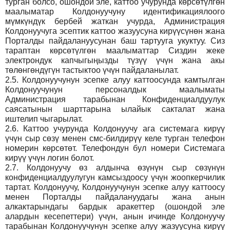
турган болсо, ошондой эле, каттоо учурунда көрсөтүлгөн
маалыматар Колдонуучуну идентификациялоого
мүмкүндүк бербей жаткан учурда, Администрация
Колдонуучуга эсептик каттоо жазуусуна кирүүсүнөн жана
Порталды пайдалануусунан баш тартууга укуктуу. Сиз
тараптан көрсөтүлгөн маалыматтар Сиздин жеке
электрондук капчыгыңызды түзүү үчүн жана акы
төлөнгөндүгүн тастыктоо үчүн пайдаланылат.
2.5.
Колдонуучунун эсепке алуу каттоосунда камтылган
Колдонуучунун персоналдык маалыматы
Администрация тарабынан Конфиденциалдуулук
саясатынын шарттарына ылайык сакталат жана
иштелип чыгарылат.
2.6.
Каттоо учурунда Колдонуучу ага системага кирүү
үчүн сыр сөзү менен смс-билдирүү келе турган телефон
номерин көрсөтөт. Телефондун бул номери Системага
кирүү үчүн логин болот.
2.7.
Колдонуучу өз алдынча өзүнүн сыр сөзүнүн
конфиденциалдуулугун камсыздоосу үчүн жоопкерчилик
тартат. Колдонуучу, Колдонуучунун эсепке алуу каттоосу
менен Порталды пайдалануудагы жана анын
алкактарындагы бардык аракеттер (ошондой эле
алардын кесепеттери) үчүн, анын ичинде Колдонуучу
тарабынан Колдонуучунун эсепке алуу жазуусуна кирүү