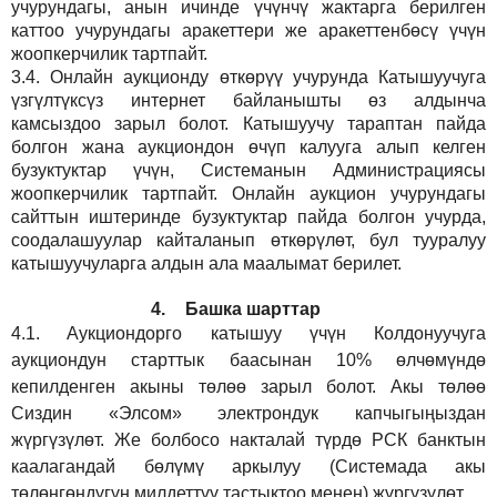
учурундагы, анын ичинде үчүнчү жактарга берилген
каттоо учурундагы аракеттери же аракеттенбөсү үчүн
жоопкерчилик тартпайт.
3.4.
Онлайн аукционду өткөрүү учурунда Катышуучуга
үзгүлтүксүз интернет байланышты өз алдынча
камсыздоо
зарыл
болот.
Катышуучу тараптан пайда
болгон жана аукциондон өчүп калууга алып келген
бузуктуктар үчүн, Системанын Администрациясы
жоопкерчилик тартпайт. Онлайн аукцион учурундагы
сайттын иштеринде бузуктуктар пайда болгон учурда,
соодалашуулар кайталанып өткөрүлөт, бул тууралуу
катышуучуларга алдын ала маалымат берилет.
4.
Башка шарттар
4.1.
Аукциондорго катышуу үчүн Колдонуучуга
аукциондун старттык баасынан 10% өлчөмүндө
кепилденген акыны төлөө зарыл болот. Акы төлөө
Сиздин
«Элсом»
электрондук капчыгыңыздан
жүргүзүлөт. Же болбосо накталай түрдө РСК банктын
каалагандай бөлүмү аркылуу (Системада акы
төлөнгөндүгүн милдеттүү тастыктоо менен) жүргүзүлөт.