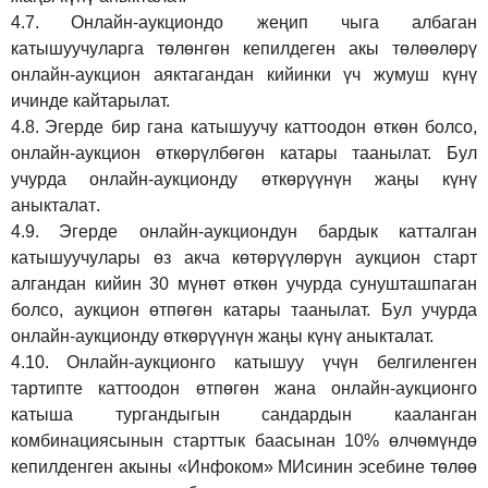
4.7.
Онлайн-аукциондо жеңип чыга албаган
катышуучуларга төлөнгөн кепилдеген акы төлөөлөрү
онлайн-аукцион аяктагандан кийинки үч жумуш күнү
ичинде кайтарылат.
4.8.
Эгерде бир гана катышуучу каттоодон өткөн болсо,
онлайн-аукцион өткөрүл
бө
гөн катары таанылат.
Бул
учурда онлайн-аукционду өткөрүүнүн жаңы күнү
аныкталат
.
4.9.
Эгерде онлайн-аукциондун бардык катталган
катышуучулары өз акча көтөрүүлөрүн аукцион старт
алгандан кийин 30 мүнөт өткөн учурда сунушташпаган
болсо, аукцион өтпөгөн катары таанылат. Бул учурда
онлайн-аукционду өткөрүүнүн жаңы күнү аныкталат.
4.10.
Онлайн-аукционго катышуу үчүн белгиленген
тартипте каттоодон өтпөгөн жана онлайн-аукционго
катыша тургандыгын сандардын кааланган
комбинациясынын старттык баасынан 10% өлчөмүндө
кепилденген акыны
«Инфоком»
МИсинин эсебине төлөө