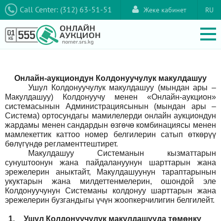
Call Center: (312) 63-51-51
Жеке кабинет
RU
Онлайн-аукциондун Колдонуучулук макулдашуу
Ушул Колдонуучулук макулдашуу (мындан ары –
Макулдашуу) Колдонуучу менен «Онлайн-аукцион»
системасынын Администрациясынын (мындан ары –
Система) ортосундагы мамилелерди онлайн аукциондун
жардамы менен сандардын өзгөчө комбинациясы менен
мамлекеттик каттоо номер белгилерин сатып өткөрүү
бөлүгүндө регламенттештирет.
Макулдашуу Системанын кызматтарын
сунуштоонун жана пайдалануунун шарттарын жана
эрежелерин аныктайт, Макулдашуунун тараптарынын
укуктарын жана милдеттенмелерин, ошондой эле
Колдонуучунун Системаны колдонуу шарттарын жана
эрежелерин бузгандыгы үчүн жоопкерчилигин белгилейт.
1.
Ушул Колдонуучулук макулдашууда төмөнкү