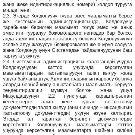
жана жеке идентификациялык номери) колдоп турууга
милдеттенет.
2.3.
Эгерде Колдонуучу туура эмес маалыматты берсе
же системанын администрациясында, Колдонуучу
тарабынан берилген маалымат толук эмес же анык
эместиги тууралуу божомолдоого негиздер бар болсо,
анда администрация өз кароосу боюнча Колдонуучунун
эсепке алуу жазуусун блокировкалап же өчүрүп салууга
жана Колдонуучунун Системадан пайдалануусунан баш
тартууга укуктуу.
2.4.
Системанын администрациясы каалагандай учурда
Колдонуучудан каттоо учурунда көрсөтүлгөн
маалыматтардын тастыкталуусун талап кылуу жана
ушуга байланыштуу, Администрацяинын кароосу боюнча
аларды бербей коюу аныкталбаган маалыматы берүүгө
теңдештирилиши мүмкүн болгон жана ушул
Макулдашуунун 2.2 пунктунда караштырылган
кесепеттерге алып келе турган тастыктоочу
документтерди талап кылуу (анын ичинде – инсандыгын
тастыктоочу документтерди) укугун өзүнө калтырат.
Эгерде ал тараптан берилген документтерде
көрсөтүлгөн Колдонуучунун маалыматтары каттоо
учурунда көрсөтүлгөн маалыматарга шайкеш келбей