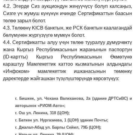
4.2.
Эгерде Сиз аукциондун жеңүүчүсү болуп калсаңыз,
Сизге үч жумуш күнүнүн ичинде Сертификаттын баасын
төлөө зарыл болот.
4.3.
Төлөөнү KICB банктын, же РСК банктын каалагандай
бөлүмүнөн жүргүзүүгө мүмкүн болот.
4.4.
Сертификатты алуу үчүн төлөө тууралуу дүмүрчөктү
жана Кыргыз Республикасынын жаранынын паспортун
(ID-картты) Кыргыз Республикасынын Өкмөтүнө
караштуу Мамлекеттик каттоо кызматынын алдындагы
«Инфоком» мамлекеттик ишканасынын төмөнкү
даректерде жайгашкан түзүлүштөрүндө көрсөтүңүз:
г. Бишкек, ул. Чохана Валиханова, 2а (здание ДРТСиВС) и
авторынок «РИОМ-Авто»;
г. Ош ул. Ленина, 318 (ЦОН);
г. Баткен ул. Нургазиева, 1 (ЦОН) здание Почты;
г. Джалал-Абад ул. Барпы Сейил, 79Б (ЦОН);
г. Нарын ул. Ленина, 39 (ЦОН);