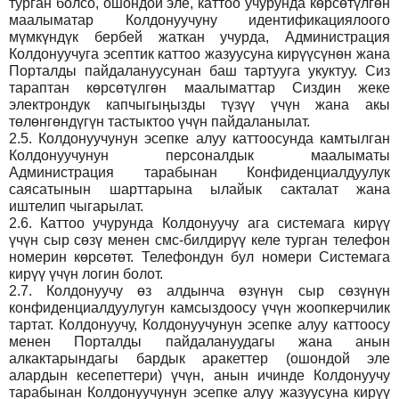
турган болсо, ошондой эле, каттоо учурунда көрсөтүлгөн
маалыматар Колдонуучуну идентификациялоого
мүмкүндүк бербей жаткан учурда, Администрация
Колдонуучуга эсептик каттоо жазуусуна кирүүсүнөн жана
Порталды пайдалануусунан баш тартууга укуктуу. Сиз
тараптан көрсөтүлгөн маалыматтар Сиздин жеке
электрондук капчыгыңызды түзүү үчүн жана акы
төлөнгөндүгүн тастыктоо үчүн пайдаланылат.
2.5.
Колдонуучунун эсепке алуу каттоосунда камтылган
Колдонуучунун персоналдык маалыматы
Администрация тарабынан Конфиденциалдуулук
саясатынын шарттарына ылайык сакталат жана
иштелип чыгарылат.
2.6.
Каттоо учурунда Колдонуучу ага системага кирүү
үчүн сыр сөзү менен смс-билдирүү келе турган телефон
номерин көрсөтөт. Телефондун бул номери Системага
кирүү үчүн логин болот.
2.7.
Колдонуучу өз алдынча өзүнүн сыр сөзүнүн
конфиденциалдуулугун камсыздоосу үчүн жоопкерчилик
тартат. Колдонуучу, Колдонуучунун эсепке алуу каттоосу
менен Порталды пайдалануудагы жана анын
алкактарындагы бардык аракеттер (ошондой эле
алардын кесепеттери) үчүн, анын ичинде Колдонуучу
тарабынан Колдонуучунун эсепке алуу жазуусуна кирүү