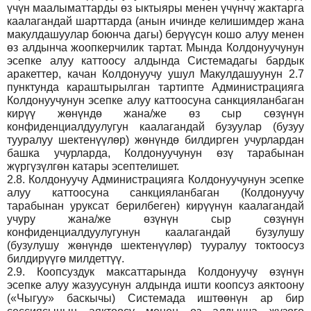
үчүн маалыматтарды өз ыктыяры менен үчүнчү жактарга
каалагандай шарттарда (анын ичинде келишимдер жана
макулдашуулар боюнча дагы) берүүсүн кошо алуу менен
өз алдынча жоопкерчилик тартат. Мында Колдонуучунун
эсепке алуу каттоосу алдында Системадагы бардык
аракеттер, качан Колдонуучу ушул Макулдашуунун 2.7
пунктунда караштырылган тартипте Администрацияга
Колдонуучунун эсепке алуу каттоосуна санкцияланбаган
кирүү жөнүндө жана/же өз сыр сөзүнүн
конфиденциалдуулугун каалагандай бузуулар (бузуу
тууралуу шектенүүлөр) жөнүндө билдирген учурлардан
башка учурларда, Колдонуучунун өзү тарабынан
жүргүзүлгөн катары эсептелишет.
2.8.
Колдонуучу Администрацияга Колдонуучунун эсепке
алуу каттоосуна санкцияланбаган (Колдонуучу
тарабынан уруксат берилбеген) кирүүнүн каалагандай
учуру жана/же өзүнүн сыр сөзүнүн
конфиденциалдуулугунун каалагандай бузулушу
(бузулушу жөнүндө шектенүүлөр) тууралуу токтоосуз
билдирүүгө милдеттүү.
2.9.
Коопсуздук максаттарында Колдонуучу өзүнүн
эсепке алуу жазуусунун алдында ишти коопсуз аяктоону
(«Чыгуу» баскычы) Системада иштөөнүн ар бир