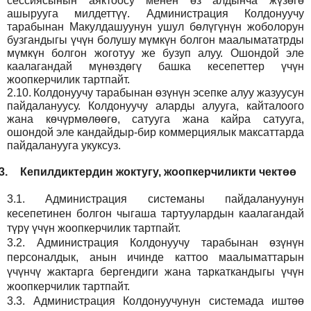
сессиясынын аяктоосу менен өз алдынча жүзөгө
ашырууга милдеттүү. Администрация Колдонуучу
тарабынан Макулдашуунун ушул бөлүгүнүн жоболорун
бузгандыгы үчүн болушу мүмкүн болгон маалымататрды
мүмкүн болгон жоготуу же бузуп алуу. Ошондой эле
каалагандай мүнөздөгү башка кесепеттер үчүн
жоопкерчилик тартпайт.
2.10.
Колдонуучу тарабынан өзүнүн эсепке алуу жазуусун
пайдалануусу. Колдонуучу аларды алууга, кайталоого
жана көчүрмөлөөгө, сатууга жана кайра сатууга,
ошондой эле кандайдыр-бир коммерциялык максаттарда
пайдаланууга укуксуз.
3.
Кепилдиктердин жоктугу, жоопкерчиликти чектөө
3.1.
Администрация
системаны пайдалануунун
кесепетинен болгон чыгаша тартуулардын каалагандай
түрү үчүн жоопкерчилик тартпайт.
3.2.
Администрация
Колдонуучу тарабынан өзүнүн
персоналдык, анын ичинде каттоо маалыматтарын
үчүнчү жактарга бергендиги жана таркаткандыгы үчүн
жоопкерчилик тартпайт.
3.3.
Администрация
Колдонуучунун системада иштөө