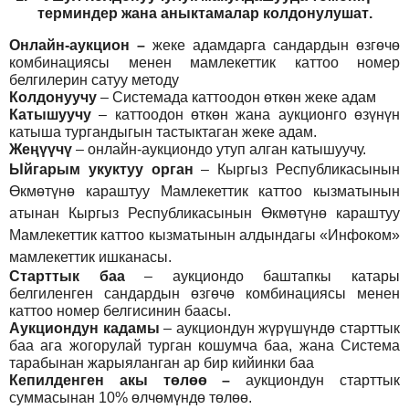
т
ерминдер жана аныктамалар
колдонулушат
.
Онлайн-аукцион –
жеке адамдарга сандардын өзгөчө
комбинациясы менен мамлекеттик каттоо номер
белгилерин сатуу методу
Колдонуучу
–
Системада каттоодон өткөн жеке адам
Катышуучу
–
каттоодон өткөн жана аукционго өзүнүн
катыша тургандыгын тастыктаган жеке адам
.
Жеңүүчү
–
онлайн-аукциондо утуп алган катышуучу.
Ыйгарым укуктуу орган
–
Кыргыз Республикасынын
Өкмөтүнө караштуу Мамлекеттик каттоо кызматынын
атынан Кыргыз Республикасынын Өкмөтүнө караштуу
Мамлекеттик каттоо кызматынын алдындагы «Инфоком»
мамлекеттик ишканасы.
Старттык баа
– аукциондо баштапкы катары
белгиленген сандардын өзгөчө комбинациясы менен
каттоо номер белгисинин баасы.
Аукциондун кадамы
– аукциондун жүрүшүндө старттык
баа ага жогорулай турган кошумча баа, жана Система
тарабынан жарыяланган ар бир кийинки баа
Кепилденген акы төлөө
–
аукциондун старттык
суммасынан 10% өлчөмүндө төлөө.