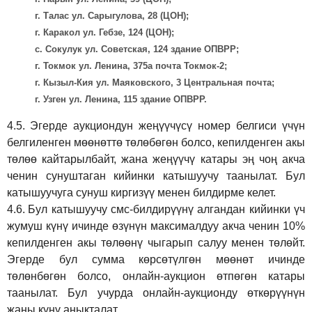
г. Талас ул. Сарыгулова, 28 (ЦОН);
г. Каракол ул. Гебзе, 124 (ЦОН);
с. Сокулук ул. Советская, 124 здание ОПВРР;
г. Токмок ул. Ленина, 375а почта Токмок-2;
г. Кызыл-Кия ул. Маяковского, 3 Центральная почта;
г. Узген ул. Ленина, 115 здание ОПВРР.
4.5.
Эгерде аукциондун жеңүүчүсү номер белгиси үчүн
белгиленген мөөнөттө төлөбөгөн болсо, кепилденген акы
төлөө кайтарылбайт, жана жеңүүчү катары эң чоң акча
ченин сунуштаган кийинки катышуучу таанылат. Бул
катышуучуга сунуш киргиз
үү
менен билдирме келет.
4.6.
Бул катышуучу смс-билдирүүнү алгандан кийинки үч
жумуш күнү ичинде өзүнүн максималдуу акча ченин 10%
кепилденген акы төлөөнү чыгарып салуу менен төлөйт.
Эгерде бул сумма көрсөтүлгөн мөөнөт ичинде
төлөнбөгөн болсо, онлайн-аукцион өтпөгөн катары
таанылат. Бул учурда онлайн-аукционду өткөрүүнүн
жаңы күнү аныкталат.