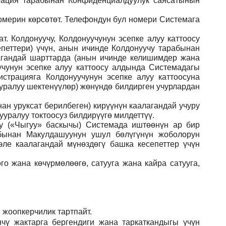
рация тарабынан Конфиденциалдуулук саясатынын
номерин көрсөтөт. Телефондун бул номери Системага
. Колдонуучу, Колдонуучунун эсепке алуу каттоосу
еттери) үчүн, анын ичинде Колдонуучу тарабынан
агандай шарттарда (анын ичинде келишимдер жана
чунун эсепке алуу каттоосу алдында Системадагы
страцияга Колдонуучунун эсепке алуу каттоосуна
ууралуу шектенүүлөр) жөнүндө билдирген учурлардан
ан уруксат берилбеген) кирүүнүн каалагандай учуру
уралуу токтоосуз билдирүүгө милдеттүү.
ну («Чыгуу» баскычы) Системада иштөөнүн ар бир
абынан Макулдашуунун ушул бөлүгүнүн жоболорун
ле каалагандай мүнөздөгү башка кесепеттер үчүн
го жана көчүрмөлөөгө, сатууга жана кайра сатууга,
 жоопкерчилик тартпайт.
чү жактарга бергендиги жана таркаткандыгы үчүн