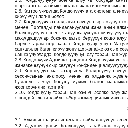
2.5.
Колдонуучунун эсепке алуу каттоосунда кам
шарттарына ылайык сакталат жана иштелип чыгарыл
2.6.
Каттоо учурунда Колдонуучу ага системага кирү
кирүү үчүн логин болот.
2.7.
Колдонуучу өз алдынча өзүнүн сыр сөзүнүн кон
менен Порталды пайдалануудагы жана анын алкак
Колдонуучунун эсепке алуу жазуусуна кирүү үчү
макулдашуулар боюнча дагы) берүүсүн кошо алуу
бардык аракеттер, качан Колдонуучу ушул Макул
санкцияланбаган кирүү жөнүндө жана/же өз сыр сөз
башка учурларда, Колдонуучунун өзү тарабынан жүрг
2.8.
Колдонуучу Администрацияга Колдонуучунун эсе
жана/же өзүнүн сыр сөзүнүн конфиденциалдуулугуну
2.9.
Коопсуздук максаттарында Колдонуучу өзүнү
сессиясынын аяктоосу менен өз алдынча жүзөгө
бузгандыгы үчүн болушу мүмкүн болгон маалымат
жоопкерчилик тартпайт.
2.10.
Колдонуучу тарабынан өзүнүн эсепке алуу жаз
ошондой эле кандайдыр-бир коммерциялык максатта
3.1.
Администрация
системаны пайдалануунун кесеп
3.2.
Администрация
Колдонуучу тарабынан өзүнү