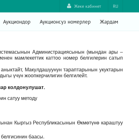
Жеке кабинет
RU
Аукциондор
Аукционсуз номерлер
Жардам
системасынын Администрациясынын (мындан ары –
енен мамлекеттик каттоо номер белгилерин сатып
аныктайт, Макулдашуунун тараптарынын укуктарын
ыгы үчүн жоопкерчилигин белгилейт.
лар
колдонулушат
.
ин сатуу методу
тынан Кыргыз Республикасынын Өкмөтүнө караштуу
 белгисинин баасы.