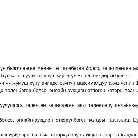
үн белгиленген мөөнөттө төлөбөгөн болсо, кепилденген а
 Бул катышуучуга сунуш киргиз
үү
менен билдирме келет.
ки үч жумуш күнү ичинде өзүнүн максималдуу акча ченин
де төлөнбөгөн болсо, онлайн-аукцион өтпөгөн катары таан
учуларга төлөнгөн кепилдеген акы төлөөлөрү онлайн-ау
болсо, онлайн-аукцион өткөрүл
бө
гөн катары таанылат.
Б
тышуучулары өз акча көтөрүүлөрүн аукцион старт алгандан