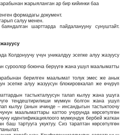
 тарабынан жарыяланган ар бир кийинки баа
ленген формадагы документ
.
гарып салуу менен.
баяндалган шарттарда пайдаланууну сунуштайт.
 жазуусу
да Колдонуучу үчүн уникалдуу эсепке алуу жазуусу
ган суроолор боюнча берүүгө жана ушул маалыматты
арабынан берилген маалымат толук эмес же анык
ун эсепке алуу жазуусун блокировкалап же өчүрүп
аттардын тастыкталуусун талап кылуу жана ушуга
үүгө теңдештирилиши мүмкүн болгон жана ушул
лап кылуу (анын ичинде – инсандыгын тастыктоочу
учунун маалыматтары каттоо учурунда көрсөтүлгөн
учуну идентификациялоого мүмкүндүк бербей жаткан
 баш тартууга укуктуу. Сиз тараптан көрсөтүлгөн
ланылат.