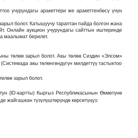
тоо учурундагы аракеттери же аракеттенбөсү үчүн
зарыл
болот.
Катышуучу тараптан пайда болгон жана
йт. Онлайн аукцион учурундагы сайттын иштеринде
ла маалымат берилет.
ыны төлөө зарыл болот. Акы төлөө Сиздин
«Элсом»
 (Системада акы төлөнгөндүгүн милдеттүү тастыктоо
төлөө зарыл болот.
ун (ID-картты) Кыргыз Республикасынын Өкмөтүнө
е жайгашкан түзүлүштөрүндө көрсөтүңүз: