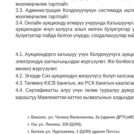
жоопкерчилик тартпайт.
3.3.
Администрация
Колдонуучунун системада иштөө
жоопкерчилик тартпайт.
3.4.
Онлайн аукционду өткөрүү учурунда Катышуучуг
аукциондон өчүп калууга алып келген бузуктукта
бузуктуктар пайда болгон учурда, соодалашуулар ка
4.1.
Аукциондорго катышуу үчүн Колдонуучуга аукц
электрондук капчыгыңыздан жүргүзүлөт. Же болбосо
менен) жүргүзүлөт.
4.2.
Эгерде Сиз аукциондун жеңүүчүсү болуп калсаң
4.3.
Төлөөнү KICB банктын, же РСК банктын каалаган
4.4.
Сертификатты алуу үчүн төлөө тууралуу дүмү
караштуу Мамлекеттик каттоо кызматынын алдындаг
г. Бишкек, ул. Чохана Валиханова, 2а (здание ДРТСи
г. Ош ул. Ленина, 318 (ЦОН);
г. Баткен ул. Нургазиева, 1 (ЦОН) здание Почты;