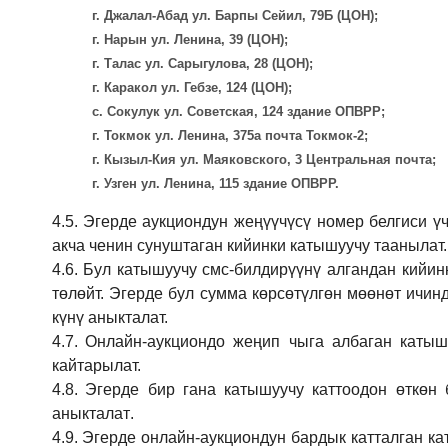
г. Джалал-Абад ул. Барпы Сейил, 79Б (ЦОН);
г. Нарын ул. Ленина, 39 (ЦОН);
г. Талас ул. Сарыгулова, 28 (ЦОН);
г. Каракол ул. Гебзе, 124 (ЦОН);
с. Сокулук ул. Советская, 124 здание ОПВРР;
г. Токмок ул. Ленина, 375а почта Токмок-2;
г. Кызыл-Кия ул. Маяковского, 3 Центральная почта;
г. Узген ул. Ленина, 115 здание ОПВРР.
4.5.
Эгерде аукциондун жеңүүчүсү номер белгиси үч
акча ченин сунуштаган кийинки катышуучу таанылат.
4.6.
Бул катышуучу смс-билдирүүнү алгандан кийин
төлөйт. Эгерде бул сумма көрсөтүлгөн мөөнөт ичин
күнү аныкталат.
4.7.
Онлайн-аукциондо жеңип чыга албаган катышу
кайтарылат.
4.8.
Эгерде бир гана катышуучу каттоодон өткөн 
аныкталат
.
4.9.
Эгерде онлайн-аукциондун бардык катталган ка