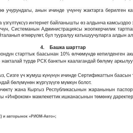
 учурундагы, анын ичинде үчүнчү жактарга берилген кат
а үзгүлтүксүз интернет байланышты өз алдынча камсыздоо
р үчүн, Системанын Администрациясы жоопкерчилик тартпа
йталанып өткөрүлөт, бул тууралуу катышуучуларга алдын а
4.
Башка шарттар
иондун старттык баасынан 10% өлчөмүндө кепилденген ак
 накталай түрдө РСК банктын каалагандай бөлүмү аркылуу
ыз, Сизге үч жумуш күнүнүн ичинде Сертификаттын баасын 
дай бөлүмүнөн жүргүзүүгө мүмкүн болот.
рчөктү жана Кыргыз Республикасынын жаранынын паспорт
ы «Инфоком» мамлекеттик ишканасынын төмөнкү даректерд
ВС) и авторынок «РИОМ-Авто»;