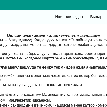
Номерди издөө
Баалар
Онлайн-аукциондун Колдонуучулук макулдашуу
ры – Макулдашуу) Колдонуучу менен «Онлайн-аукцион» 
ондун жардамы менен сандардын өзгөчө комбинациясы м
оонун жана пайдалануунун шарттарын жана эрежелерин 
н Системаны колдонуу шарттарын жана эрежелерин бузганд
лук макулдашууда төмөнкү т
ерминдер жана аныктама
ө комбинациясы менен мамлекеттик каттоо номер белгилер
м
үн катыша тургандыгын тастыктаган жеке адам
.
ын Өкмөтүнө караштуу Мамлекеттик каттоо кызматынын а
ом» мамлекеттик ишканасы.
енген сандардын өзгөчө комбинациясы менен каттоо номер