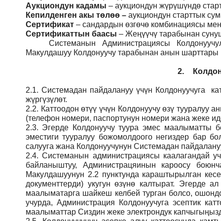
Аукциондун кадамы
– аукциондун жүрүшүндө стар
Кепилденген акы төлөө
–
аукциондун старттык су
Сертификат
– сандардын өзгөчө комбинациясы мене
Сертификаттын баасы
– Жеңүүчү тарабынан сунуш
Системанын
Администрация
сы Колдонуучу
Макулдашуу Колдонуучу тарабынан анын шарттары ме
2.
Колдон
2.1.
Системадан пайдалануу үчүн Колдонуучуга кат
жүргүзүлөт.
2.2.
Каттоодон өтүү үчүн Колдонуучу өзү тууралуу
(телефон номери, паспортунун номери жана жеке ид
2.3.
Эгерде Колдонуучу туура эмес маалыматты б
эместиги тууралуу божомолдоого негиздер бар бо
салууга жана Колдонуучунун Системадан пайдалануу
2.4.
Системанын администрациясы каалагандай учу
байланыштуу, Администрацяинын кароосу боюн
Макулдашуунун 2.2 пунктунда караштырылган кесе
документтерди) укугун өзүнө калтырат. Эгерде а
маалыматарга шайкеш келбей турган болсо, ошондо
учурда, Администрация Колдонуучуга эсептик кат
маалыматтар Сиздин жеке электрондук капчыгыңызды