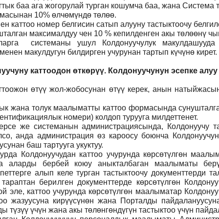
ттык баа ага жогорулай турган кошумча баа, жана Система
ммасынан 10% өлчөмүндө төлөө.
н каттоо номер белгисин сатып алууну тастыктоочу белги
талган максималдуу чен 10 % кепилденген акы төлөөнү чы
ларга системаны ушул Колдонуучулук макулдашууда 
нен макулдугун билдирген учурунан тартып күчүнө кирет.
уучуну каттоодон өткөрүү. Колдонуучунун эсепке алуу
тоожон өтүү жол-жобосунан өтүү керек, анын натыйжасын
 анык жана толук маалыматты каттоо формасында сунуштал
ентификациялык номери) колдоп турууга милдеттенет.
ерсе же системанын администрациясында, Колдонуучу т
лсо, анда администрация өз кароосу боюнча Колдонуучун
сунан баш тартууга укуктуу.
рда Колдонуучудан каттоо учурунда көрсөтүлгөн маалым
ча аларды бербей коюу аныкталбаган маалыматы бер
петтерге алып келе турган тастыктоочу документтерди та
л тараптан берилген документтерде көрсөтүлгөн Колдону
й эле, каттоо учурунда көрсөтүлгөн маалыматар Колдону
тоо жазуусуна кирүүсүнөн жана Порталды пайдалануусунан
 түзүү үчүн жана акы төлөнгөндүгүн тастыктоо үчүн пайда