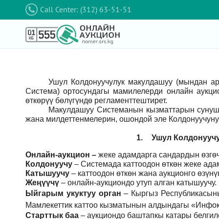
Call Center: (312) 63-51-51
Ушул Колдонуучулук макулдашуу (мындан а
Система) ортосундагы мамилелерди онлайн аукци
өткөрүү бөлүгүндө регламенттештирет.
Макулдашуу Системанын кызматтарын сунушт
жана милдеттенмелерин, ошондой эле Колдонуучуну
1.
Ушул Колдонуучу
Онлайн-аукцион –
жеке адамдарга сандардын өзгөч
Колдонуучу
–
Системада каттоодон өткөн жеке ада
Катышуучу
–
каттоодон өткөн жана аукционго өзүн
Жеңүүчү
–
онлайн-аукциондо утуп алган катышуучу.
Ыйгарым укуктуу орган
–
Кыргыз Республикасын
Мамлекеттик каттоо кызматынын алдындагы «Инфок
Старттык баа
– аукциондо баштапкы катары белгил