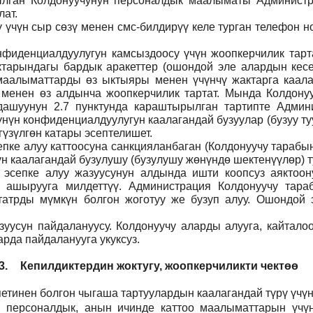
тылган Колдонуучунун персоналдык маалыматы Админист
ат.
ү үчүн сыр сөзү менен смс-билдирүү келе турган телефон 
фиденциалдуулугун камсыздоосу үчүн жоопкерчилик тартат
тарындагы бардык аракеттер (ошондой эле алардын кесеп
н маалыматтарды өз ыктыяры менен үчүнчү жактарга каал
 менен өз алдынча жоопкерчилик тартат. Мында Колдонуу
дашуунун 2.7 пунктунда караштырылган тартипте Админи
үнүн конфиденциалдуулугун каалагандай бузуулар (бузуу т
үзүлгөн катары эсептелишет.
пке алуу каттоосуна санкцияланбаган (Колдонуучу тарабын
н каалагандай бузулушу (бузулушу жөнүндө шектенүүлөр) ту
н эсепке алуу жазуусунун алдында ишти коопсуз аяктоо
 ашырууга милдеттүү. Администрация Колдонуучу тар
атрды мүмкүн болгон жоготуу же бузуп алуу. Ошондой э
уусун пайдалануусу. Колдонуучу аларды алууга, кайталоо
рда пайдаланууга укуксуз.
3.
Кепилдиктердин жоктугу, жоопкерчиликти чектөө
етинен болгон чыгаша тартуулардын каалагандай түрү үчүн
н персоналдык, анын ичинде каттоо маалыматтарын үчүн