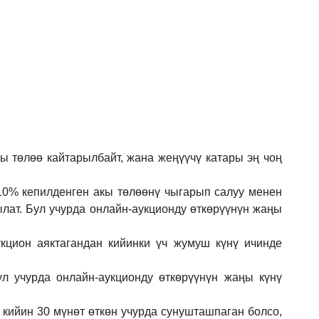
кы төлөө кайтарылбайт, жана жеңүүчү катары эң чоң
 10% кепилденген акы төлөөнү чыгарып салуу менен
ылат. Бул учурда онлайн-аукционду өткөрүүнүн жаңы
кцион аяктагандан кийинки үч жумуш күнү ичинде
ул учурда онлайн-аукционду өткөрүүнүн жаңы күнү
 кийин 30 мүнөт өткөн учурда сунушташпаган болсо,