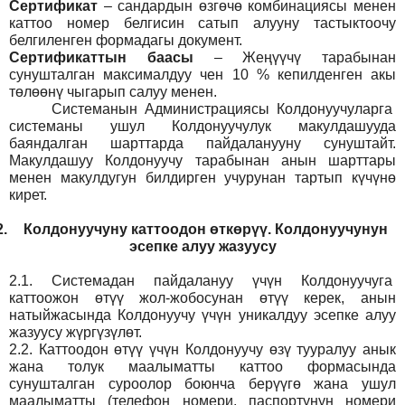
Сертификат
– сандардын өзгөчө комбинациясы менен
каттоо номер белгисин сатып алууну тастыктоочу
белгиленген формадагы документ
.
Сертификаттын баасы
– Жеңүүчү тарабынан
сунушталган максималдуу чен 10 % кепилденген акы
төлөөнү чыгарып салуу менен.
Системанын
Администрация
сы Колдонуучуларга
системаны ушул Колдонуучулук макулдашууда
баяндалган шарттарда пайдаланууну сунуштайт.
Макулдашуу Колдонуучу тарабынан анын шарттары
менен макулдугун билдирген учурунан тартып күчүнө
кирет.
2.
Колдонуучуну каттоодон өткөрүү. Колдонуучунун
эсепке алуу жазуусу
2.1.
Системадан пайдалануу үчүн Колдонуучуга
каттоожон өтүү жол-жобосунан өтүү керек, анын
натыйжасында Колдонуучу үчүн уникалдуу эсепке алуу
жазуусу жүргүзүлөт.
2.2.
Каттоодон өтүү үчүн Колдонуучу өзү тууралуу анык
жана толук маалыматты каттоо формасында
сунушталган суроолор боюнча берүүгө жана ушул
маалыматты (телефон номери, паспортунун номери