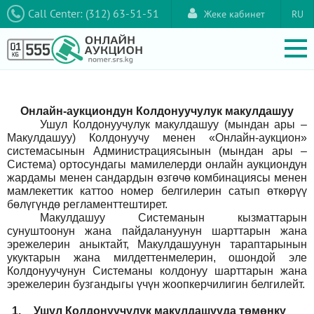
Call Center: (312) 63-51-51
Жеке кабинет
RU
Онлайн-аукциондун Колдонуучулук макулдашуу
Ушул Колдонуучулук макулдашуу (мындан ары –
Макулдашуу) Колдонуучу менен «Онлайн-аукцион»
системасынын Администрациясынын (мындан ары –
Система) ортосундагы мамилелерди онлайн аукциондун
жардамы менен сандардын өзгөчө комбинациясы менен
мамлекеттик каттоо номер белгилерин сатып өткөрүү
бөлүгүндө регламенттештирет.
Макулдашуу Системанын кызматтарын
сунуштоонун жана пайдалануунун шарттарын жана
эрежелерин аныктайт, Макулдашуунун тараптарынын
укуктарын жана милдеттенмелерин, ошондой эле
Колдонуучунун Системаны колдонуу шарттарын жана
эрежелерин бузгандыгы үчүн жоопкерчилигин белгилейт.
1.
Ушул Колдонуучулук макулдашууда төмөнкү