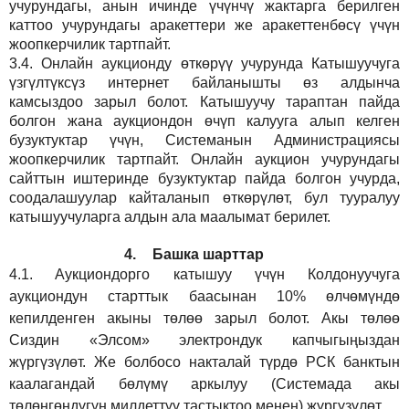
учурундагы, анын ичинде үчүнчү жактарга берилген
каттоо учурундагы аракеттери же аракеттенбөсү үчүн
жоопкерчилик тартпайт.
3.4.
Онлайн аукционду өткөрүү учурунда Катышуучуга
үзгүлтүксүз интернет байланышты өз алдынча
камсыздоо
зарыл
болот.
Катышуучу тараптан пайда
болгон жана аукциондон өчүп калууга алып келген
бузуктуктар үчүн, Системанын Администрациясы
жоопкерчилик тартпайт. Онлайн аукцион учурундагы
сайттын иштеринде бузуктуктар пайда болгон учурда,
соодалашуулар кайталанып өткөрүлөт, бул тууралуу
катышуучуларга алдын ала маалымат берилет.
4.
Башка шарттар
4.1.
Аукциондорго катышуу үчүн Колдонуучуга
аукциондун старттык баасынан 10% өлчөмүндө
кепилденген акыны төлөө зарыл болот. Акы төлөө
Сиздин
«Элсом»
электрондук капчыгыңыздан
жүргүзүлөт. Же болбосо накталай түрдө РСК банктын
каалагандай бөлүмү аркылуу (Системада акы
төлөнгөндүгүн милдеттүү тастыктоо менен) жүргүзүлөт.