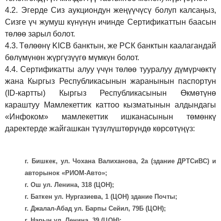
4.2.
Эгерде Сиз аукциондун жеңүүчүсү болуп калсаңыз,
Сизге үч жумуш күнүнүн ичинде Сертификаттын баасын
төлөө зарыл болот.
4.3.
Төлөөнү KICB банктын, же РСК банктын каалагандай
бөлүмүнөн жүргүзүүгө мүмкүн болот.
4.4.
Сертификатты алуу үчүн төлөө тууралуу дүмүрчөктү
жана Кыргыз Республикасынын жаранынын паспортун
(ID-картты) Кыргыз Республикасынын Өкмөтүнө
караштуу Мамлекеттик каттоо кызматынын алдындагы
«Инфоком» мамлекеттик ишканасынын төмөнкү
даректерде жайгашкан түзүлүштөрүндө көрсөтүңүз:
г. Бишкек, ул. Чохана Валиханова, 2а (здание ДРТСиВС) и
авторынок «РИОМ-Авто»;
г. Ош ул. Ленина, 318 (ЦОН);
г. Баткен ул. Нургазиева, 1 (ЦОН) здание Почты;
г. Джалал-Абад ул. Барпы Сейил, 79Б (ЦОН);
г. Нарын ул. Ленина, 39 (ЦОН);