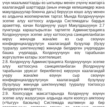
үчүн маалыматтарды өз ыктыяры менен үчүнчү жактарга
каалагандай шарттарда (анын ичинде келишимдер жана
макулдашуулар боюнча дагы) берүүсүн кошо алуу менен
өз алдынча жоопкерчилик тартат. Мында Колдонуучунун
эсепке алуу каттоосу алдында Системадагы бардык
аракеттер, качан Колдонуучу ушул Макулдашуунун 2.7
пунктунда караштырылган тартипте Администрацияга
Колдонуучунун эсепке алуу каттоосуна санкцияланбаган
кирүү жөнүндө жана/же өз сыр сөзүнүн
конфиденциалдуулугун каалагандай бузуулар (бузуу
тууралуу шектенүүлөр) жөнүндө билдирген учурлардан
башка учурларда, Колдонуучунун өзү тарабынан
жүргүзүлгөн катары эсептелишет.
2.8.
Колдонуучу Администрацияга Колдонуучунун эсепке
алуу каттоосуна санкцияланбаган (Колдонуучу
тарабынан уруксат берилбеген) кирүүнүн каалагандай
учуру жана/же өзүнүн сыр сөзүнүн
конфиденциалдуулугунун каалагандай бузулушу
(бузулушу жөнүндө шектенүүлөр) тууралуу токтоосуз
билдирүүгө милдеттүү.
2.9.
Коопсуздук максаттарында Колдонуучу өзүнүн
эсепке алуу жазуусунун алдында ишти коопсуз аяктоону
(«Чыгуу» баскычы) Системада иштөөнүн ар бир