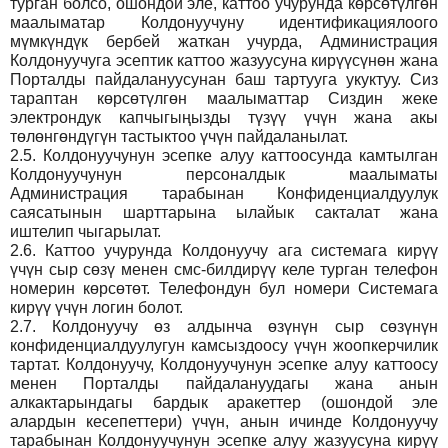
турган болсо, ошондой эле, каттоо учурунда көрсөтүлгөн
маалыматар Колдонуучуну идентификациялоого
мүмкүндүк бербей жаткан учурда, Администрация
Колдонуучуга эсептик каттоо жазуусуна кирүүсүнөн жана
Порталды пайдалануусунан баш тартууга укуктуу. Сиз
тараптан көрсөтүлгөн маалыматтар Сиздин жеке
электрондук капчыгыңызды түзүү үчүн жана акы
төлөнгөндүгүн тастыктоо үчүн пайдаланылат.
2.5.
Колдонуучунун эсепке алуу каттоосунда камтылган
Колдонуучунун персоналдык маалыматы
Администрация тарабынан Конфиденциалдуулук
саясатынын шарттарына ылайык сакталат жана
иштелип чыгарылат.
2.6.
Каттоо учурунда Колдонуучу ага системага кирүү
үчүн сыр сөзү менен смс-билдирүү келе турган телефон
номерин көрсөтөт. Телефондун бул номери Системага
кирүү үчүн логин болот.
2.7.
Колдонуучу өз алдынча өзүнүн сыр сөзүнүн
конфиденциалдуулугун камсыздоосу үчүн жоопкерчилик
тартат. Колдонуучу, Колдонуучунун эсепке алуу каттоосу
менен Порталды пайдалануудагы жана анын
алкактарындагы бардык аракеттер (ошондой эле
алардын кесепеттери) үчүн, анын ичинде Колдонуучу
тарабынан Колдонуучунун эсепке алуу жазуусуна кирүү