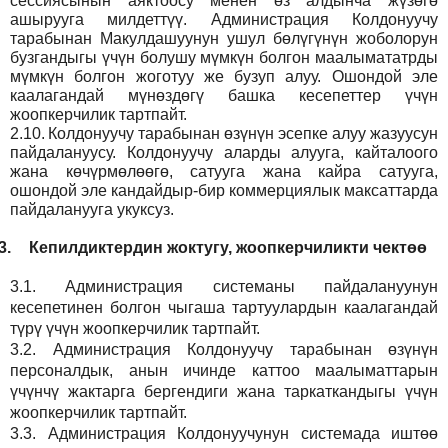
сессиясынын аяктоосу менен өз алдынча жүзөгө
ашырууга милдеттүү. Администрация Колдонуучу
тарабынан Макулдашуунун ушул бөлүгүнүн жоболорун
бузгандыгы үчүн болушу мүмкүн болгон маалымататрды
мүмкүн болгон жоготуу же бузуп алуу. Ошондой эле
каалагандай мүнөздөгү башка кесепеттер үчүн
жоопкерчилик тартпайт.
2.10.
Колдонуучу тарабынан өзүнүн эсепке алуу жазуусун
пайдалануусу. Колдонуучу аларды алууга, кайталоого
жана көчүрмөлөөгө, сатууга жана кайра сатууга,
ошондой эле кандайдыр-бир коммерциялык максаттарда
пайдаланууга укуксуз.
3.
Кепилдиктердин жоктугу, жоопкерчиликти чектөө
3.1.
Администрация
системаны пайдалануунун
кесепетинен болгон чыгаша тартуулардын каалагандай
түрү үчүн жоопкерчилик тартпайт.
3.2.
Администрация
Колдонуучу тарабынан өзүнүн
персоналдык, анын ичинде каттоо маалыматтарын
үчүнчү жактарга бергендиги жана таркаткандыгы үчүн
жоопкерчилик тартпайт.
3.3.
Администрация
Колдонуучунун системада иштөө