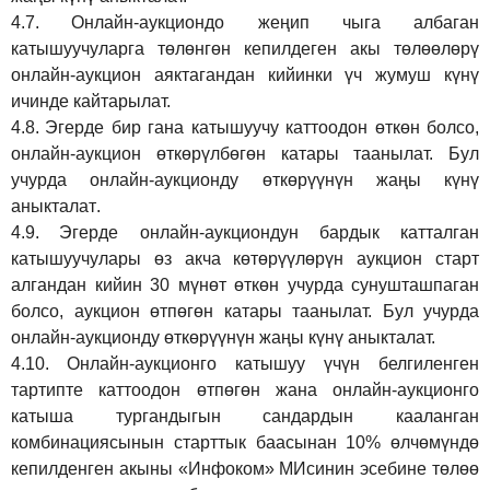
4.7.
Онлайн-аукциондо жеңип чыга албаган
катышуучуларга төлөнгөн кепилдеген акы төлөөлөрү
онлайн-аукцион аяктагандан кийинки үч жумуш күнү
ичинде кайтарылат.
4.8.
Эгерде бир гана катышуучу каттоодон өткөн болсо,
онлайн-аукцион өткөрүл
бө
гөн катары таанылат.
Бул
учурда онлайн-аукционду өткөрүүнүн жаңы күнү
аныкталат
.
4.9.
Эгерде онлайн-аукциондун бардык катталган
катышуучулары өз акча көтөрүүлөрүн аукцион старт
алгандан кийин 30 мүнөт өткөн учурда сунушташпаган
болсо, аукцион өтпөгөн катары таанылат. Бул учурда
онлайн-аукционду өткөрүүнүн жаңы күнү аныкталат.
4.10.
Онлайн-аукционго катышуу үчүн белгиленген
тартипте каттоодон өтпөгөн жана онлайн-аукционго
катыша тургандыгын сандардын кааланган
комбинациясынын старттык баасынан 10% өлчөмүндө
кепилденген акыны
«Инфоком»
МИсинин эсебине төлөө