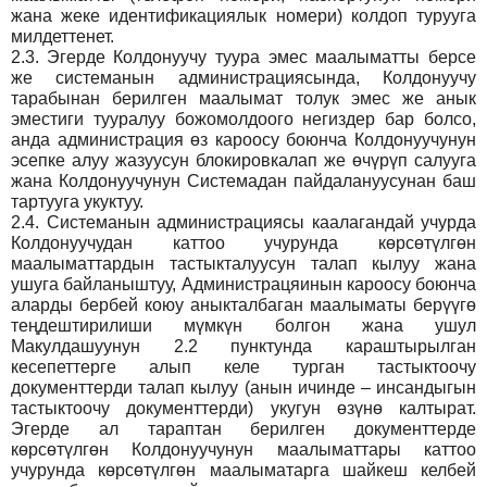
жана жеке идентификациялык номери) колдоп турууга
милдеттенет.
2.3.
Эгерде Колдонуучу туура эмес маалыматты берсе
же системанын администрациясында, Колдонуучу
тарабынан берилген маалымат толук эмес же анык
эместиги тууралуу божомолдоого негиздер бар болсо,
анда администрация өз кароосу боюнча Колдонуучунун
эсепке алуу жазуусун блокировкалап же өчүрүп салууга
жана Колдонуучунун Системадан пайдалануусунан баш
тартууга укуктуу.
2.4.
Системанын администрациясы каалагандай учурда
Колдонуучудан каттоо учурунда көрсөтүлгөн
маалыматтардын тастыкталуусун талап кылуу жана
ушуга байланыштуу, Администрацяинын кароосу боюнча
аларды бербей коюу аныкталбаган маалыматы берүүгө
теңдештирилиши мүмкүн болгон жана ушул
Макулдашуунун 2.2 пунктунда караштырылган
кесепеттерге алып келе турган тастыктоочу
документтерди талап кылуу (анын ичинде – инсандыгын
тастыктоочу документтерди) укугун өзүнө калтырат.
Эгерде ал тараптан берилген документтерде
көрсөтүлгөн Колдонуучунун маалыматтары каттоо
учурунда көрсөтүлгөн маалыматарга шайкеш келбей