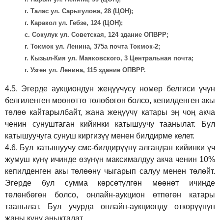
г. Талас ул. Сарыгулова, 28 (ЦОН);
г. Каракол ул. Гебзе, 124 (ЦОН);
с. Сокулук ул. Советская, 124 здание ОПВРР;
г. Токмок ул. Ленина, 375а почта Токмок-2;
г. Кызыл-Кия ул. Маяковского, 3 Центральная почта;
г. Узген ул. Ленина, 115 здание ОПВРР.
4.5.
Эгерде аукциондун жеңүүчүсү номер белгиси үчүн
белгиленген мөөнөттө төлөбөгөн болсо, кепилденген акы
төлөө кайтарылбайт, жана жеңүүчү катары эң чоң акча
ченин сунуштаган кийинки катышуучу таанылат. Бул
катышуучуга сунуш киргиз
үү
менен билдирме келет.
4.6.
Бул катышуучу смс-билдирүүнү алгандан кийинки үч
жумуш күнү ичинде өзүнүн максималдуу акча ченин 10%
кепилденген акы төлөөнү чыгарып салуу менен төлөйт.
Эгерде бул сумма көрсөтүлгөн мөөнөт ичинде
төлөнбөгөн болсо, онлайн-аукцион өтпөгөн катары
таанылат. Бул учурда онлайн-аукционду өткөрүүнүн
жаңы күнү аныкталат.