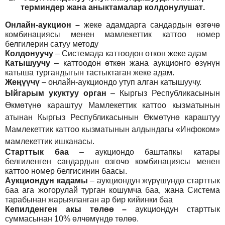
т
ерминдер жана аныктамалар
колдонулушат
.
Онлайн-аукцион –
жеке адамдарга сандардын өзгөчө
комбинациясы менен мамлекеттик каттоо номер
белгилерин сатуу методу
Колдонуучу
–
Системада каттоодон өткөн жеке адам
Катышуучу
–
каттоодон өткөн жана аукционго өзүнүн
катыша тургандыгын тастыктаган жеке адам
.
Жеңүүчү
–
онлайн-аукциондо утуп алган катышуучу.
Ыйгарым укуктуу орган
–
Кыргыз Республикасынын
Өкмөтүнө караштуу Мамлекеттик каттоо кызматынын
атынан Кыргыз Республикасынын Өкмөтүнө караштуу
Мамлекеттик каттоо кызматынын алдындагы «Инфоком»
мамлекеттик ишканасы.
Старттык баа
– аукциондо баштапкы катары
белгиленген сандардын өзгөчө комбинациясы менен
каттоо номер белгисинин баасы.
Аукциондун кадамы
– аукциондун жүрүшүндө старттык
баа ага жогорулай турган кошумча баа, жана Система
тарабынан жарыяланган ар бир кийинки баа
Кепилденген акы төлөө
–
аукциондун старттык
суммасынан 10% өлчөмүндө төлөө.