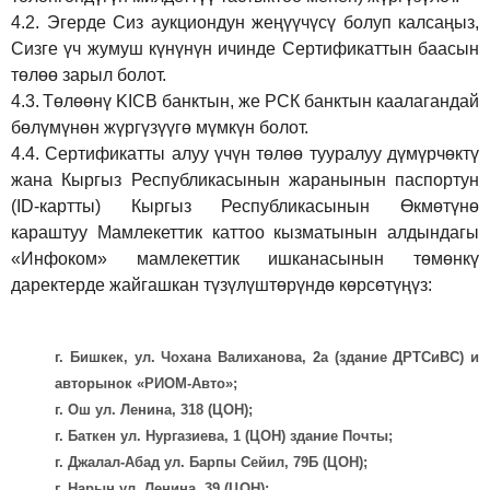
4.2.
Эгерде Сиз аукциондун жеңүүчүсү болуп калсаңыз,
Сизге үч жумуш күнүнүн ичинде Сертификаттын баасын
төлөө зарыл болот.
4.3.
Төлөөнү KICB банктын, же РСК банктын каалагандай
бөлүмүнөн жүргүзүүгө мүмкүн болот.
4.4.
Сертификатты алуу үчүн төлөө тууралуу дүмүрчөктү
жана Кыргыз Республикасынын жаранынын паспортун
(ID-картты) Кыргыз Республикасынын Өкмөтүнө
караштуу Мамлекеттик каттоо кызматынын алдындагы
«Инфоком» мамлекеттик ишканасынын төмөнкү
даректерде жайгашкан түзүлүштөрүндө көрсөтүңүз:
г. Бишкек, ул. Чохана Валиханова, 2а (здание ДРТСиВС) и
авторынок «РИОМ-Авто»;
г. Ош ул. Ленина, 318 (ЦОН);
г. Баткен ул. Нургазиева, 1 (ЦОН) здание Почты;
г. Джалал-Абад ул. Барпы Сейил, 79Б (ЦОН);
г. Нарын ул. Ленина, 39 (ЦОН);