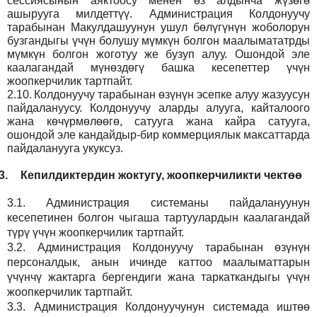
сессиясынын аяктоосу менен өз алдынча жүзөгө
ашырууга милдеттүү. Администрация Колдонуучу
тарабынан Макулдашуунун ушул бөлүгүнүн жоболорун
бузгандыгы үчүн болушу мүмкүн болгон маалымататрды
мүмкүн болгон жоготуу же бузуп алуу. Ошондой эле
каалагандай мүнөздөгү башка кесепеттер үчүн
жоопкерчилик тартпайт.
2.10.
Колдонуучу тарабынан өзүнүн эсепке алуу жазуусун
пайдалануусу. Колдонуучу аларды алууга, кайталоого
жана көчүрмөлөөгө, сатууга жана кайра сатууга,
ошондой эле кандайдыр-бир коммерциялык максаттарда
пайдаланууга укуксуз.
3.
Кепилдиктердин жоктугу, жоопкерчиликти чектөө
3.1.
Администрация
системаны пайдалануунун
кесепетинен болгон чыгаша тартуулардын каалагандай
түрү үчүн жоопкерчилик тартпайт.
3.2.
Администрация
Колдонуучу тарабынан өзүнүн
персоналдык, анын ичинде каттоо маалыматтарын
үчүнчү жактарга бергендиги жана таркаткандыгы үчүн
жоопкерчилик тартпайт.
3.3.
Администрация
Колдонуучунун системада иштөө