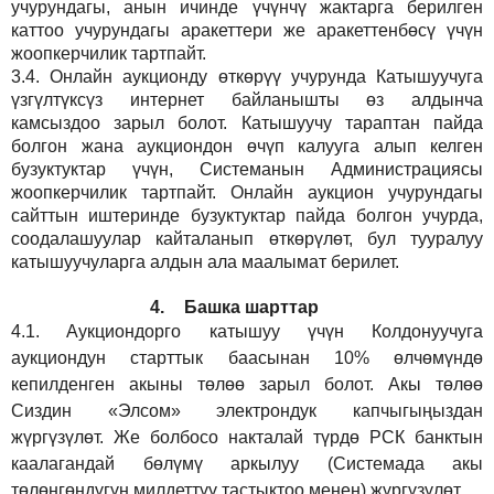
учурундагы, анын ичинде үчүнчү жактарга берилген
каттоо учурундагы аракеттери же аракеттенбөсү үчүн
жоопкерчилик тартпайт.
3.4.
Онлайн аукционду өткөрүү учурунда Катышуучуга
үзгүлтүксүз интернет байланышты өз алдынча
камсыздоо
зарыл
болот.
Катышуучу тараптан пайда
болгон жана аукциондон өчүп калууга алып келген
бузуктуктар үчүн, Системанын Администрациясы
жоопкерчилик тартпайт. Онлайн аукцион учурундагы
сайттын иштеринде бузуктуктар пайда болгон учурда,
соодалашуулар кайталанып өткөрүлөт, бул тууралуу
катышуучуларга алдын ала маалымат берилет.
4.
Башка шарттар
4.1.
Аукциондорго катышуу үчүн Колдонуучуга
аукциондун старттык баасынан 10% өлчөмүндө
кепилденген акыны төлөө зарыл болот. Акы төлөө
Сиздин
«Элсом»
электрондук капчыгыңыздан
жүргүзүлөт. Же болбосо накталай түрдө РСК банктын
каалагандай бөлүмү аркылуу (Системада акы
төлөнгөндүгүн милдеттүү тастыктоо менен) жүргүзүлөт.