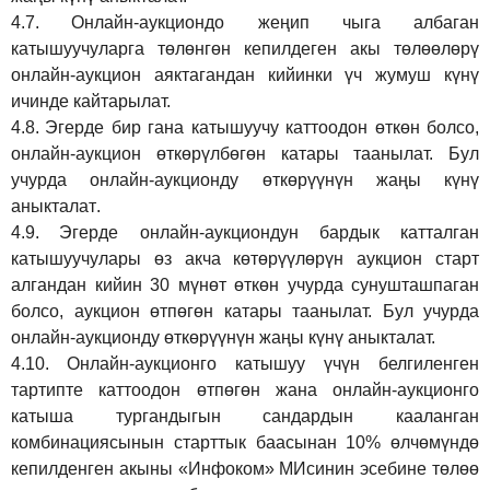
4.7.
Онлайн-аукциондо жеңип чыга албаган
катышуучуларга төлөнгөн кепилдеген акы төлөөлөрү
онлайн-аукцион аяктагандан кийинки үч жумуш күнү
ичинде кайтарылат.
4.8.
Эгерде бир гана катышуучу каттоодон өткөн болсо,
онлайн-аукцион өткөрүл
бө
гөн катары таанылат.
Бул
учурда онлайн-аукционду өткөрүүнүн жаңы күнү
аныкталат
.
4.9.
Эгерде онлайн-аукциондун бардык катталган
катышуучулары өз акча көтөрүүлөрүн аукцион старт
алгандан кийин 30 мүнөт өткөн учурда сунушташпаган
болсо, аукцион өтпөгөн катары таанылат. Бул учурда
онлайн-аукционду өткөрүүнүн жаңы күнү аныкталат.
4.10.
Онлайн-аукционго катышуу үчүн белгиленген
тартипте каттоодон өтпөгөн жана онлайн-аукционго
катыша тургандыгын сандардын кааланган
комбинациясынын старттык баасынан 10% өлчөмүндө
кепилденген акыны
«Инфоком»
МИсинин эсебине төлөө