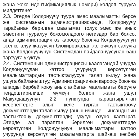
жана жеке идентификациялык номери) колдоп турууга
милдеттенет.
2.3.
Эгерде Колдонуучу туура эмес маалыматты берсе
же системанын администрациясында, Колдонуучу
тарабынан берилген маалымат толук эмес же анык
эместиги тууралуу божомолдоого негиздер бар болсо,
анда администрация өз кароосу боюнча Колдонуучунун
эсепке алуу жазуусун блокировкалап же өчүрүп салууга
жана Колдонуучунун Системадан пайдалануусунан баш
тартууга укуктуу.
2.4.
Системанын администрациясы каалагандай учурда
Колдонуучудан каттоо учурунда көрсөтүлгөн
маалыматтардын тастыкталуусун талап кылуу жана
ушуга байланыштуу, Администрацяинын кароосу боюнча
аларды бербей коюу аныкталбаган маалыматы берүүгө
теңдештирилиши мүмкүн болгон жана ушул
Макулдашуунун 2.2 пунктунда караштырылган
кесепеттерге алып келе турган тастыктоочу
документтерди талап кылуу (анын ичинде – инсандыгын
тастыктоочу документтерди) укугун өзүнө калтырат.
Эгерде ал тараптан берилген документтерде
көрсөтүлгөн Колдонуучунун маалыматтары каттоо
учурунда көрсөтүлгөн маалыматарга шайкеш келбей