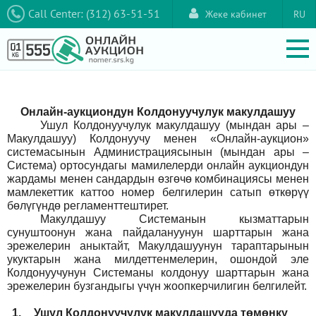
Call Center: (312) 63-51-51
Жеке кабинет
RU
Онлайн-аукциондун Колдонуучулук макулдашуу
Ушул Колдонуучулук макулдашуу (мындан ары –
Макулдашуу) Колдонуучу менен «Онлайн-аукцион»
системасынын Администрациясынын (мындан ары –
Система) ортосундагы мамилелерди онлайн аукциондун
жардамы менен сандардын өзгөчө комбинациясы менен
мамлекеттик каттоо номер белгилерин сатып өткөрүү
бөлүгүндө регламенттештирет.
Макулдашуу Системанын кызматтарын
сунуштоонун жана пайдалануунун шарттарын жана
эрежелерин аныктайт, Макулдашуунун тараптарынын
укуктарын жана милдеттенмелерин, ошондой эле
Колдонуучунун Системаны колдонуу шарттарын жана
эрежелерин бузгандыгы үчүн жоопкерчилигин белгилейт.
1.
Ушул Колдонуучулук макулдашууда төмөнкү