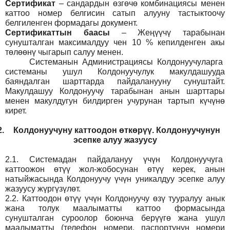
Сертификат
– сандардын өзгөчө комбинациясы менен
каттоо номер белгисин сатып алууну тастыктоочу
белгиленген формадагы документ
.
Сертификаттын баасы
– Жеңүүчү тарабынан
сунушталган максималдуу чен 10 % кепилденген акы
төлөөнү чыгарып салуу менен.
Системанын
Администрация
сы Колдонуучуларга
системаны ушул Колдонуучулук макулдашууда
баяндалган шарттарда пайдаланууну сунуштайт.
Макулдашуу Колдонуучу тарабынан анын шарттары
менен макулдугун билдирген учурунан тартып күчүнө
кирет.
2.
Колдонуучуну каттоодон өткөрүү. Колдонуучунун
эсепке алуу жазуусу
2.1.
Системадан пайдалануу үчүн Колдонуучуга
каттоожон өтүү жол-жобосунан өтүү керек, анын
натыйжасында Колдонуучу үчүн уникалдуу эсепке алуу
жазуусу жүргүзүлөт.
2.2.
Каттоодон өтүү үчүн Колдонуучу өзү тууралуу анык
жана толук маалыматты каттоо формасында
сунушталган суроолор боюнча берүүгө жана ушул
маалыматты (телефон номери, паспортунун номери