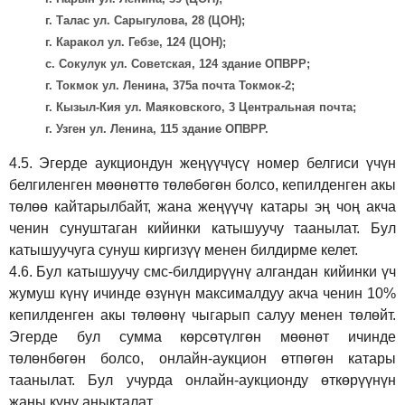
г. Талас ул. Сарыгулова, 28 (ЦОН);
г. Каракол ул. Гебзе, 124 (ЦОН);
с. Сокулук ул. Советская, 124 здание ОПВРР;
г. Токмок ул. Ленина, 375а почта Токмок-2;
г. Кызыл-Кия ул. Маяковского, 3 Центральная почта;
г. Узген ул. Ленина, 115 здание ОПВРР.
4.5.
Эгерде аукциондун жеңүүчүсү номер белгиси үчүн
белгиленген мөөнөттө төлөбөгөн болсо, кепилденген акы
төлөө кайтарылбайт, жана жеңүүчү катары эң чоң акча
ченин сунуштаган кийинки катышуучу таанылат. Бул
катышуучуга сунуш киргиз
үү
менен билдирме келет.
4.6.
Бул катышуучу смс-билдирүүнү алгандан кийинки үч
жумуш күнү ичинде өзүнүн максималдуу акча ченин 10%
кепилденген акы төлөөнү чыгарып салуу менен төлөйт.
Эгерде бул сумма көрсөтүлгөн мөөнөт ичинде
төлөнбөгөн болсо, онлайн-аукцион өтпөгөн катары
таанылат. Бул учурда онлайн-аукционду өткөрүүнүн
жаңы күнү аныкталат.