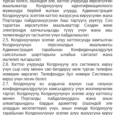
турган болсо, ошондой эле, каттоо учурунда көрсөтүлгөн
маалыматар Колдонуучуну идентификациялоого
мүмкүндүк бербей жаткан учурда, Администрация
Колдонуучуга эсептик каттоо жазуусуна кирүүсүнөн жана
Порталды пайдалануусунан баш тартууга укуктуу. Сиз
тараптан көрсөтүлгөн маалыматтар Сиздин жеке
электрондук капчыгыңызды түзүү үчүн жана акы
төлөнгөндүгүн тастыктоо үчүн пайдаланылат.
2.5.
Колдонуучунун эсепке алуу каттоосунда камтылган
Колдонуучунун персоналдык маалыматы
Администрация тарабынан Конфиденциалдуулук
саясатынын шарттарына ылайык сакталат жана
иштелип чыгарылат.
2.6.
Каттоо учурунда Колдонуучу ага системага кирүү
үчүн сыр сөзү менен смс-билдирүү келе турган телефон
номерин көрсөтөт. Телефондун бул номери Системага
кирүү үчүн логин болот.
2.7.
Колдонуучу өз алдынча өзүнүн сыр сөзүнүн
конфиденциалдуулугун камсыздоосу үчүн жоопкерчилик
тартат. Колдонуучу, Колдонуучунун эсепке алуу каттоосу
менен Порталды пайдалануудагы жана анын
алкактарындагы бардык аракеттер (ошондой эле
алардын кесепеттери) үчүн, анын ичинде Колдонуучу
тарабынан Колдонуучунун эсепке алуу жазуусуна кирүү