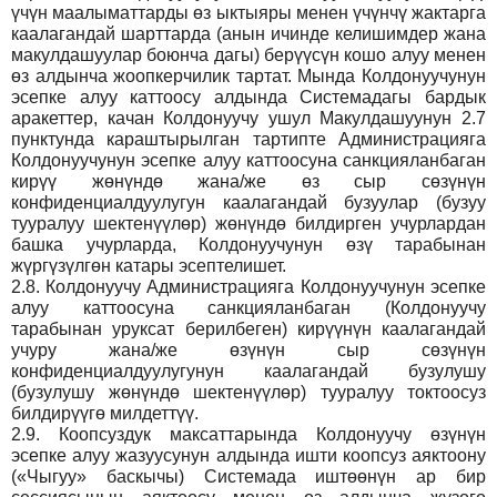
үчүн маалыматтарды өз ыктыяры менен үчүнчү жактарга
каалагандай шарттарда (анын ичинде келишимдер жана
макулдашуулар боюнча дагы) берүүсүн кошо алуу менен
өз алдынча жоопкерчилик тартат. Мында Колдонуучунун
эсепке алуу каттоосу алдында Системадагы бардык
аракеттер, качан Колдонуучу ушул Макулдашуунун 2.7
пунктунда караштырылган тартипте Администрацияга
Колдонуучунун эсепке алуу каттоосуна санкцияланбаган
кирүү жөнүндө жана/же өз сыр сөзүнүн
конфиденциалдуулугун каалагандай бузуулар (бузуу
тууралуу шектенүүлөр) жөнүндө билдирген учурлардан
башка учурларда, Колдонуучунун өзү тарабынан
жүргүзүлгөн катары эсептелишет.
2.8.
Колдонуучу Администрацияга Колдонуучунун эсепке
алуу каттоосуна санкцияланбаган (Колдонуучу
тарабынан уруксат берилбеген) кирүүнүн каалагандай
учуру жана/же өзүнүн сыр сөзүнүн
конфиденциалдуулугунун каалагандай бузулушу
(бузулушу жөнүндө шектенүүлөр) тууралуу токтоосуз
билдирүүгө милдеттүү.
2.9.
Коопсуздук максаттарында Колдонуучу өзүнүн
эсепке алуу жазуусунун алдында ишти коопсуз аяктоону
(«Чыгуу» баскычы) Системада иштөөнүн ар бир