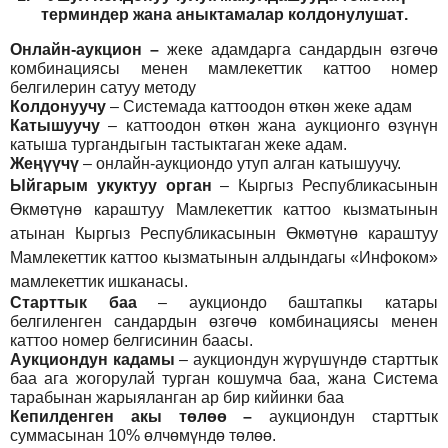
т
ерминдер жана аныктамалар
колдонулушат
.
Онлайн-аукцион –
жеке адамдарга сандардын өзгөчө
комбинациясы менен мамлекеттик каттоо номер
белгилерин сатуу методу
Колдонуучу
–
Системада каттоодон өткөн жеке адам
Катышуучу
–
каттоодон өткөн жана аукционго өзүнүн
катыша тургандыгын тастыктаган жеке адам
.
Жеңүүчү
–
онлайн-аукциондо утуп алган катышуучу.
Ыйгарым укуктуу орган
–
Кыргыз Республикасынын
Өкмөтүнө караштуу Мамлекеттик каттоо кызматынын
атынан Кыргыз Республикасынын Өкмөтүнө караштуу
Мамлекеттик каттоо кызматынын алдындагы «Инфоком»
мамлекеттик ишканасы.
Старттык баа
– аукциондо баштапкы катары
белгиленген сандардын өзгөчө комбинациясы менен
каттоо номер белгисинин баасы.
Аукциондун кадамы
– аукциондун жүрүшүндө старттык
баа ага жогорулай турган кошумча баа, жана Система
тарабынан жарыяланган ар бир кийинки баа
Кепилденген акы төлөө
–
аукциондун старттык
суммасынан 10% өлчөмүндө төлөө.