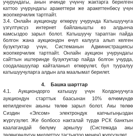
учурундагы, анын ичинде үчүнчү жактарга берилген
каттоо учурундагы аракеттери же аракеттенбөсү үчүн
жоопкерчилик тартпайт.
3.4.
Онлайн аукционду өткөрүү учурунда Катышуучуга
үзгүлтүксүз интернет байланышты өз алдынча
камсыздоо
зарыл
болот.
Катышуучу тараптан пайда
болгон жана аукциондон өчүп калууга алып келген
бузуктуктар үчүн, Системанын Администрациясы
жоопкерчилик тартпайт. Онлайн аукцион учурундагы
сайттын иштеринде бузуктуктар пайда болгон учурда,
соодалашуулар кайталанып өткөрүлөт, бул тууралуу
катышуучуларга алдын ала маалымат берилет.
4.
Башка шарттар
4.1.
Аукциондорго катышуу үчүн Колдонуучуга
аукциондун старттык баасынан 10% өлчөмүндө
кепилденген акыны төлөө зарыл болот. Акы төлөө
Сиздин
«Элсом»
электрондук капчыгыңыздан
жүргүзүлөт. Же болбосо накталай түрдө РСК банктын
каалагандай бөлүмү аркылуу (Системада акы
төлөнгөндүгүн милдеттүү тастыктоо менен) жүргүзүлөт.