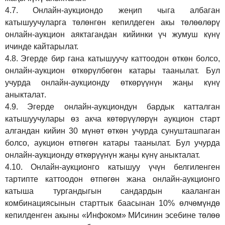
4.7.
Онлайн-аукциондо жеңип чыга албаган
катышуучуларга төлөнгөн кепилдеген акы төлөөлөрү
онлайн-аукцион аяктагандан кийинки үч жумуш күнү
ичинде кайтарылат.
4.8.
Эгерде бир гана катышуучу каттоодон өткөн болсо,
онлайн-аукцион өткөрүл
бө
гөн катары таанылат.
Бул
учурда онлайн-аукционду өткөрүүнүн жаңы күнү
аныкталат
.
4.9.
Эгерде онлайн-аукциондун бардык катталган
катышуучулары өз акча көтөрүүлөрүн аукцион старт
алгандан кийин 30 мүнөт өткөн учурда сунушташпаган
болсо, аукцион өтпөгөн катары таанылат. Бул учурда
онлайн-аукционду өткөрүүнүн жаңы күнү аныкталат.
4.10.
Онлайн-аукционго катышуу үчүн белгиленген
тартипте каттоодон өтпөгөн жана онлайн-аукционго
катыша тургандыгын сандардын кааланган
комбинациясынын старттык баасынан 10% өлчөмүндө
кепилденген акыны
«Инфоком»
МИсинин эсебине төлөө