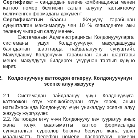
Сертификат
– сандардын өзгөчө комбинациясы менен
каттоо номер белгисин сатып алууну тастыктоочу
белгиленген формадагы документ
.
Сертификаттын баасы
– Жеңүүчү тарабынан
сунушталган максималдуу чен 10 % кепилденген акы
төлөөнү чыгарып салуу менен.
Системанын
Администрация
сы Колдонуучуларга
системаны ушул Колдонуучулук макулдашууда
баяндалган шарттарда пайдаланууну сунуштайт.
Макулдашуу Колдонуучу тарабынан анын шарттары
менен макулдугун билдирген учурунан тартып күчүнө
кирет.
2.
Колдонуучуну каттоодон өткөрүү. Колдонуучунун
эсепке алуу жазуусу
2.1.
Системадан пайдалануу үчүн Колдонуучуга
каттоожон өтүү жол-жобосунан өтүү керек, анын
натыйжасында Колдонуучу үчүн уникалдуу эсепке алуу
жазуусу жүргүзүлөт.
2.2.
Каттоодон өтүү үчүн Колдонуучу өзү тууралуу анык
жана толук маалыматты каттоо формасында
сунушталган суроолор боюнча берүүгө жана ушул
маалыматты (телефон номери, паспортунун номери