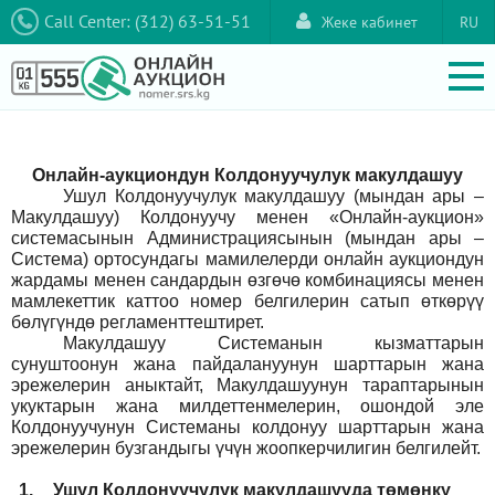
Call Center: (312) 63-51-51
Жеке кабинет
RU
Онлайн-аукциондун Колдонуучулук макулдашуу
Ушул Колдонуучулук макулдашуу (мындан ары –
Макулдашуу) Колдонуучу менен «Онлайн-аукцион»
системасынын Администрациясынын (мындан ары –
Система) ортосундагы мамилелерди онлайн аукциондун
жардамы менен сандардын өзгөчө комбинациясы менен
мамлекеттик каттоо номер белгилерин сатып өткөрүү
бөлүгүндө регламенттештирет.
Макулдашуу Системанын кызматтарын
сунуштоонун жана пайдалануунун шарттарын жана
эрежелерин аныктайт, Макулдашуунун тараптарынын
укуктарын жана милдеттенмелерин, ошондой эле
Колдонуучунун Системаны колдонуу шарттарын жана
эрежелерин бузгандыгы үчүн жоопкерчилигин белгилейт.
1.
Ушул Колдонуучулук макулдашууда төмөнкү