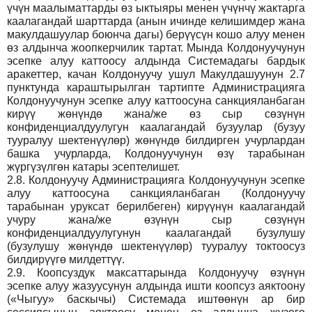
үчүн маалыматтарды өз ыктыяры менен үчүнчү жактарга
каалагандай шарттарда (анын ичинде келишимдер жана
макулдашуулар боюнча дагы) берүүсүн кошо алуу менен
өз алдынча жоопкерчилик тартат. Мында Колдонуучунун
эсепке алуу каттоосу алдында Системадагы бардык
аракеттер, качан Колдонуучу ушул Макулдашуунун 2.7
пунктунда караштырылган тартипте Администрацияга
Колдонуучунун эсепке алуу каттоосуна санкцияланбаган
кирүү жөнүндө жана/же өз сыр сөзүнүн
конфиденциалдуулугун каалагандай бузуулар (бузуу
тууралуу шектенүүлөр) жөнүндө билдирген учурлардан
башка учурларда, Колдонуучунун өзү тарабынан
жүргүзүлгөн катары эсептелишет.
2.8.
Колдонуучу Администрацияга Колдонуучунун эсепке
алуу каттоосуна санкцияланбаган (Колдонуучу
тарабынан уруксат берилбеген) кирүүнүн каалагандай
учуру жана/же өзүнүн сыр сөзүнүн
конфиденциалдуулугунун каалагандай бузулушу
(бузулушу жөнүндө шектенүүлөр) тууралуу токтоосуз
билдирүүгө милдеттүү.
2.9.
Коопсуздук максаттарында Колдонуучу өзүнүн
эсепке алуу жазуусунун алдында ишти коопсуз аяктоону
(«Чыгуу» баскычы) Системада иштөөнүн ар бир