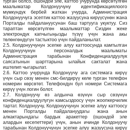
турган болсо, ошондой эле, каттоо учурунда көрсөтүлгөн
маалыматар Колдонуучуну идентификациялоого
мүмкүндүк бербей жаткан учурда, Администрация
Колдонуучуга эсептик каттоо жазуусуна кирүүсүнөн жана
Порталды пайдалануусунан баш тартууга укуктуу. Сиз
тараптан көрсөтүлгөн маалыматтар Сиздин жеке
электрондук капчыгыңызды түзүү үчүн жана акы
төлөнгөндүгүн тастыктоо үчүн пайдаланылат.
2.5.
Колдонуучунун эсепке алуу каттоосунда камтылган
Колдонуучунун персоналдык маалыматы
Администрация тарабынан Конфиденциалдуулук
саясатынын шарттарына ылайык сакталат жана
иштелип чыгарылат.
2.6.
Каттоо учурунда Колдонуучу ага системага кирүү
үчүн сыр сөзү менен смс-билдирүү келе турган телефон
номерин көрсөтөт. Телефондун бул номери Системага
кирүү үчүн логин болот.
2.7.
Колдонуучу өз алдынча өзүнүн сыр сөзүнүн
конфиденциалдуулугун камсыздоосу үчүн жоопкерчилик
тартат. Колдонуучу, Колдонуучунун эсепке алуу каттоосу
менен Порталды пайдалануудагы жана анын
алкактарындагы бардык аракеттер (ошондой эле
алардын кесепеттери) үчүн, анын ичинде Колдонуучу
тарабынан Колдонуучунун эсепке алуу жазуусуна кирүү