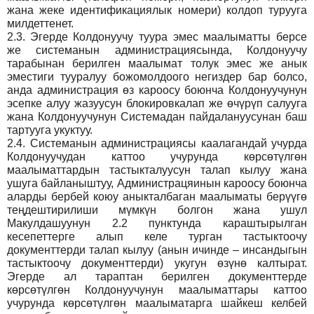
жана жеке идентификациялык номери) колдоп турууга
милдеттенет.
2.3.
Эгерде Колдонуучу туура эмес маалыматты берсе
же системанын администрациясында, Колдонуучу
тарабынан берилген маалымат толук эмес же анык
эместиги тууралуу божомолдоого негиздер бар болсо,
анда администрация өз кароосу боюнча Колдонуучунун
эсепке алуу жазуусун блокировкалап же өчүрүп салууга
жана Колдонуучунун Системадан пайдалануусунан баш
тартууга укуктуу.
2.4.
Системанын администрациясы каалагандай учурда
Колдонуучудан каттоо учурунда көрсөтүлгөн
маалыматтардын тастыкталуусун талап кылуу жана
ушуга байланыштуу, Администрацяинын кароосу боюнча
аларды бербей коюу аныкталбаган маалыматы берүүгө
теңдештирилиши мүмкүн болгон жана ушул
Макулдашуунун 2.2 пунктунда караштырылган
кесепеттерге алып келе турган тастыктоочу
документтерди талап кылуу (анын ичинде – инсандыгын
тастыктоочу документтерди) укугун өзүнө калтырат.
Эгерде ал тараптан берилген документтерде
көрсөтүлгөн Колдонуучунун маалыматтары каттоо
учурунда көрсөтүлгөн маалыматарга шайкеш келбей