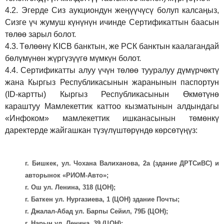
4.2.
Эгерде Сиз аукциондун жеңүүчүсү болуп калсаңыз,
Сизге үч жумуш күнүнүн ичинде Сертификаттын баасын
төлөө зарыл болот.
4.3.
Төлөөнү KICB банктын, же РСК банктын каалагандай
бөлүмүнөн жүргүзүүгө мүмкүн болот.
4.4.
Сертификатты алуу үчүн төлөө тууралуу дүмүрчөктү
жана Кыргыз Республикасынын жаранынын паспортун
(ID-картты) Кыргыз Республикасынын Өкмөтүнө
караштуу Мамлекеттик каттоо кызматынын алдындагы
«Инфоком» мамлекеттик ишканасынын төмөнкү
даректерде жайгашкан түзүлүштөрүндө көрсөтүңүз:
г. Бишкек, ул. Чохана Валиханова, 2а (здание ДРТСиВС) и
авторынок «РИОМ-Авто»;
г. Ош ул. Ленина, 318 (ЦОН);
г. Баткен ул. Нургазиева, 1 (ЦОН) здание Почты;
г. Джалал-Абад ул. Барпы Сейил, 79Б (ЦОН);
г. Нарын ул. Ленина, 39 (ЦОН);