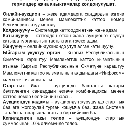
т
ерминдер жана аныктамалар
колдонулушат
.
Онлайн-аукцион –
жеке адамдарга сандардын өзгөчө
комбинациясы менен мамлекеттик каттоо номер
белгилерин сатуу методу
Колдонуучу
–
Системада каттоодон өткөн жеке адам
Катышуучу
–
каттоодон өткөн жана аукционго өзүнүн
катыша тургандыгын тастыктаган жеке адам
.
Жеңүүчү
–
онлайн-аукциондо утуп алган катышуучу.
Ыйгарым укуктуу орган
–
Кыргыз Республикасынын
Өкмөтүнө караштуу Мамлекеттик каттоо кызматынын
атынан Кыргыз Республикасынын Өкмөтүнө караштуу
Мамлекеттик каттоо кызматынын алдындагы «Инфоком»
мамлекеттик ишканасы.
Старттык баа
– аукциондо баштапкы катары
белгиленген сандардын өзгөчө комбинациясы менен
каттоо номер белгисинин баасы.
Аукциондун кадамы
– аукциондун жүрүшүндө старттык
баа ага жогорулай турган кошумча баа, жана Система
тарабынан жарыяланган ар бир кийинки баа
Кепилденген акы төлөө
–
аукциондун старттык
суммасынан 10% өлчөмүндө төлөө.