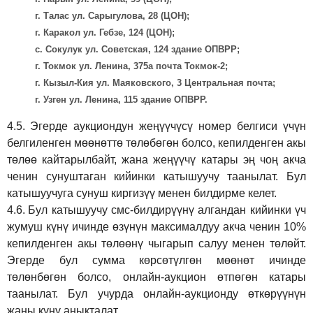
г. Талас ул. Сарыгулова, 28 (ЦОН);
г. Каракол ул. Гебзе, 124 (ЦОН);
с. Сокулук ул. Советская, 124 здание ОПВРР;
г. Токмок ул. Ленина, 375а почта Токмок-2;
г. Кызыл-Кия ул. Маяковского, 3 Центральная почта;
г. Узген ул. Ленина, 115 здание ОПВРР.
4.5.
Эгерде аукциондун жеңүүчүсү номер белгиси үчүн
белгиленген мөөнөттө төлөбөгөн болсо, кепилденген акы
төлөө кайтарылбайт, жана жеңүүчү катары эң чоң акча
ченин сунуштаган кийинки катышуучу таанылат. Бул
катышуучуга сунуш киргиз
үү
менен билдирме келет.
4.6.
Бул катышуучу смс-билдирүүнү алгандан кийинки үч
жумуш күнү ичинде өзүнүн максималдуу акча ченин 10%
кепилденген акы төлөөнү чыгарып салуу менен төлөйт.
Эгерде бул сумма көрсөтүлгөн мөөнөт ичинде
төлөнбөгөн болсо, онлайн-аукцион өтпөгөн катары
таанылат. Бул учурда онлайн-аукционду өткөрүүнүн
жаңы күнү аныкталат.