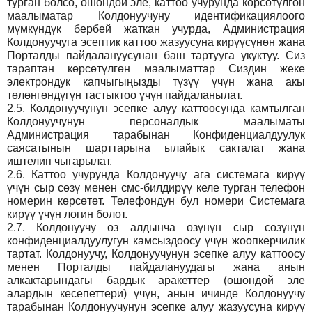
турган болсо, ошондой эле, каттоо учурунда көрсөтүлгөн
маалыматар Колдонуучуну идентификациялоого
мүмкүндүк бербей жаткан учурда, Администрация
Колдонуучуга эсептик каттоо жазуусуна кирүүсүнөн жана
Порталды пайдалануусунан баш тартууга укуктуу. Сиз
тараптан көрсөтүлгөн маалыматтар Сиздин жеке
электрондук капчыгыңызды түзүү үчүн жана акы
төлөнгөндүгүн тастыктоо үчүн пайдаланылат.
2.5.
Колдонуучунун эсепке алуу каттоосунда камтылган
Колдонуучунун персоналдык маалыматы
Администрация тарабынан Конфиденциалдуулук
саясатынын шарттарына ылайык сакталат жана
иштелип чыгарылат.
2.6.
Каттоо учурунда Колдонуучу ага системага кирүү
үчүн сыр сөзү менен смс-билдирүү келе турган телефон
номерин көрсөтөт. Телефондун бул номери Системага
кирүү үчүн логин болот.
2.7.
Колдонуучу өз алдынча өзүнүн сыр сөзүнүн
конфиденциалдуулугун камсыздоосу үчүн жоопкерчилик
тартат. Колдонуучу, Колдонуучунун эсепке алуу каттоосу
менен Порталды пайдалануудагы жана анын
алкактарындагы бардык аракеттер (ошондой эле
алардын кесепеттери) үчүн, анын ичинде Колдонуучу
тарабынан Колдонуучунун эсепке алуу жазуусуна кирүү