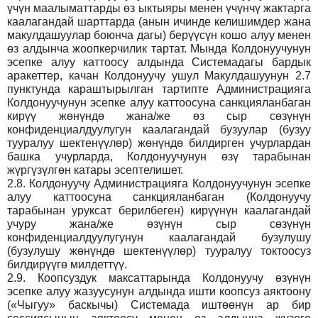
үчүн маалыматтарды өз ыктыяры менен үчүнчү жактарга
каалагандай шарттарда (анын ичинде келишимдер жана
макулдашуулар боюнча дагы) берүүсүн кошо алуу менен
өз алдынча жоопкерчилик тартат. Мында Колдонуучунун
эсепке алуу каттоосу алдында Системадагы бардык
аракеттер, качан Колдонуучу ушул Макулдашуунун 2.7
пунктунда караштырылган тартипте Администрацияга
Колдонуучунун эсепке алуу каттоосуна санкцияланбаган
кирүү жөнүндө жана/же өз сыр сөзүнүн
конфиденциалдуулугун каалагандай бузуулар (бузуу
тууралуу шектенүүлөр) жөнүндө билдирген учурлардан
башка учурларда, Колдонуучунун өзү тарабынан
жүргүзүлгөн катары эсептелишет.
2.8.
Колдонуучу Администрацияга Колдонуучунун эсепке
алуу каттоосуна санкцияланбаган (Колдонуучу
тарабынан уруксат берилбеген) кирүүнүн каалагандай
учуру жана/же өзүнүн сыр сөзүнүн
конфиденциалдуулугунун каалагандай бузулушу
(бузулушу жөнүндө шектенүүлөр) тууралуу токтоосуз
билдирүүгө милдеттүү.
2.9.
Коопсуздук максаттарында Колдонуучу өзүнүн
эсепке алуу жазуусунун алдында ишти коопсуз аяктоону
(«Чыгуу» баскычы) Системада иштөөнүн ар бир