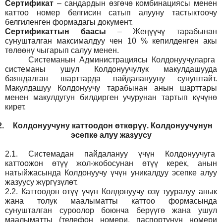
Сертификат
– сандардын өзгөчө комбинациясы менен
каттоо номер белгисин сатып алууну тастыктоочу
белгиленген формадагы документ
.
Сертификаттын баасы
– Жеңүүчү тарабынан
сунушталган максималдуу чен 10 % кепилденген акы
төлөөнү чыгарып салуу менен.
Системанын
Администрация
сы Колдонуучуларга
системаны ушул Колдонуучулук макулдашууда
баяндалган шарттарда пайдаланууну сунуштайт.
Макулдашуу Колдонуучу тарабынан анын шарттары
менен макулдугун билдирген учурунан тартып күчүнө
кирет.
2.
Колдонуучуну каттоодон өткөрүү. Колдонуучунун
эсепке алуу жазуусу
2.1.
Системадан пайдалануу үчүн Колдонуучуга
каттоожон өтүү жол-жобосунан өтүү керек, анын
натыйжасында Колдонуучу үчүн уникалдуу эсепке алуу
жазуусу жүргүзүлөт.
2.2.
Каттоодон өтүү үчүн Колдонуучу өзү тууралуу анык
жана толук маалыматты каттоо формасында
сунушталган суроолор боюнча берүүгө жана ушул
маалыматты (телефон номери, паспортунун номери