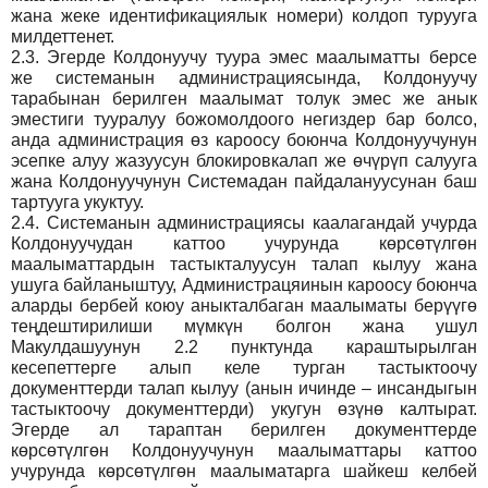
жана жеке идентификациялык номери) колдоп турууга
милдеттенет.
2.3.
Эгерде Колдонуучу туура эмес маалыматты берсе
же системанын администрациясында, Колдонуучу
тарабынан берилген маалымат толук эмес же анык
эместиги тууралуу божомолдоого негиздер бар болсо,
анда администрация өз кароосу боюнча Колдонуучунун
эсепке алуу жазуусун блокировкалап же өчүрүп салууга
жана Колдонуучунун Системадан пайдалануусунан баш
тартууга укуктуу.
2.4.
Системанын администрациясы каалагандай учурда
Колдонуучудан каттоо учурунда көрсөтүлгөн
маалыматтардын тастыкталуусун талап кылуу жана
ушуга байланыштуу, Администрацяинын кароосу боюнча
аларды бербей коюу аныкталбаган маалыматы берүүгө
теңдештирилиши мүмкүн болгон жана ушул
Макулдашуунун 2.2 пунктунда караштырылган
кесепеттерге алып келе турган тастыктоочу
документтерди талап кылуу (анын ичинде – инсандыгын
тастыктоочу документтерди) укугун өзүнө калтырат.
Эгерде ал тараптан берилген документтерде
көрсөтүлгөн Колдонуучунун маалыматтары каттоо
учурунда көрсөтүлгөн маалыматарга шайкеш келбей