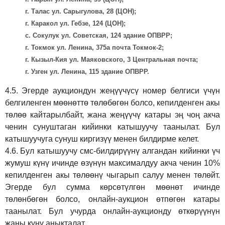
г. Талас ул. Сарыгулова, 28 (ЦОН);
г. Каракол ул. Гебзе, 124 (ЦОН);
с. Сокулук ул. Советская, 124 здание ОПВРР;
г. Токмок ул. Ленина, 375а почта Токмок-2;
г. Кызыл-Кия ул. Маяковского, 3 Центральная почта;
г. Узген ул. Ленина, 115 здание ОПВРР.
4.5.
Эгерде аукциондун жеңүүчүсү номер белгиси үчүн
белгиленген мөөнөттө төлөбөгөн болсо, кепилденген акы
төлөө кайтарылбайт, жана жеңүүчү катары эң чоң акча
ченин сунуштаган кийинки катышуучу таанылат. Бул
катышуучуга сунуш киргиз
үү
менен билдирме келет.
4.6.
Бул катышуучу смс-билдирүүнү алгандан кийинки үч
жумуш күнү ичинде өзүнүн максималдуу акча ченин 10%
кепилденген акы төлөөнү чыгарып салуу менен төлөйт.
Эгерде бул сумма көрсөтүлгөн мөөнөт ичинде
төлөнбөгөн болсо, онлайн-аукцион өтпөгөн катары
таанылат. Бул учурда онлайн-аукционду өткөрүүнүн
жаңы күнү аныкталат.