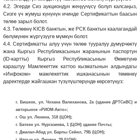
4.2.
Эгерде Сиз аукциондун жеңүүчүсү болуп калсаңыз,
Сизге үч жумуш күнүнүн ичинде Сертификаттын баасын
төлөө зарыл болот.
4.3.
Төлөөнү KICB банктын, же РСК банктын каалагандай
бөлүмүнөн жүргүзүүгө мүмкүн болот.
4.4.
Сертификатты алуу үчүн төлөө тууралуу дүмүрчөктү
жана Кыргыз Республикасынын жаранынын паспортун
(ID-картты) Кыргыз Республикасынын Өкмөтүнө
караштуу Мамлекеттик каттоо кызматынын алдындагы
«Инфоком» мамлекеттик ишканасынын төмөнкү
даректерде жайгашкан түзүлүштөрүндө көрсөтүңүз:
г. Бишкек, ул. Чохана Валиханова, 2а (здание ДРТСиВС) и
авторынок «РИОМ-Авто»;
г. Ош ул. Ленина, 318 (ЦОН);
г. Баткен ул. Нургазиева, 1 (ЦОН) здание Почты;
г. Джалал-Абад ул. Барпы Сейил, 79Б (ЦОН);
г. Нарын ул. Ленина, 39 (ЦОН);