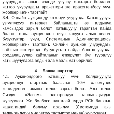
учурундагы, анын ичинде үчүнчү жактарга берилген
каттоо учурундагы аракеттери же аракеттенбөсү үчүн
жоопкерчилик тартпайт.
3.4.
Онлайн аукционду өткөрүү учурунда Катышуучуга
үзгүлтүксүз интернет байланышты өз алдынча
камсыздоо
зарыл
болот.
Катышуучу тараптан пайда
болгон жана аукциондон өчүп калууга алып келген
бузуктуктар үчүн, Системанын Администрациясы
жоопкерчилик тартпайт. Онлайн аукцион учурундагы
сайттын иштеринде бузуктуктар пайда болгон учурда,
соодалашуулар кайталанып өткөрүлөт, бул тууралуу
катышуучуларга алдын ала маалымат берилет.
4.
Башка шарттар
4.1.
Аукциондорго катышуу үчүн Колдонуучуга
аукциондун старттык баасынан 10% өлчөмүндө
кепилденген акыны төлөө зарыл болот. Акы төлөө
Сиздин
«Элсом»
электрондук капчыгыңыздан
жүргүзүлөт. Же болбосо накталай түрдө РСК банктын
каалагандай бөлүмү аркылуу (Системада акы
төлөнгөндүгүн милдеттүү тастыктоо менен) жүргүзүлөт.