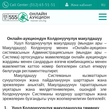
Call Center: (312) 63-51-51
Жеке кабинет
RU
Онлайн-аукциондун Колдонуучулук макулдашуу
Ушул Колдонуучулук макулдашуу (мындан ары –
Макулдашуу) Колдонуучу менен «Онлайн-аукцион»
системасынын Администрациясынын (мындан ары –
Система) ортосундагы мамилелерди онлайн аукциондун
жардамы менен сандардын өзгөчө комбинациясы менен
мамлекеттик каттоо номер белгилерин сатып өткөрүү
бөлүгүндө регламенттештирет.
Макулдашуу Системанын кызматтарын
сунуштоонун жана пайдалануунун шарттарын жана
эрежелерин аныктайт, Макулдашуунун тараптарынын
укуктарын жана милдеттенмелерин, ошондой эле
Колдонуучунун Системаны колдонуу шарттарын жана
эрежелерин бузгандыгы үчүн жоопкерчилигин белгилейт.
1.
Ушул Колдонуучулук макулдашууда төмөнкү