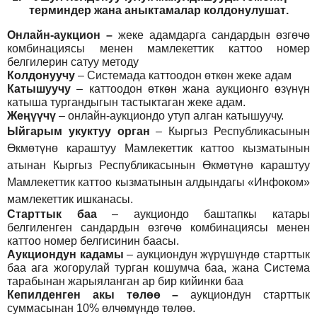
т
ерминдер жана аныктамалар
колдонулушат
.
Онлайн-аукцион –
жеке адамдарга сандардын өзгөчө
комбинациясы менен мамлекеттик каттоо номер
белгилерин сатуу методу
Колдонуучу
–
Системада каттоодон өткөн жеке адам
Катышуучу
–
каттоодон өткөн жана аукционго өзүнүн
катыша тургандыгын тастыктаган жеке адам
.
Жеңүүчү
–
онлайн-аукциондо утуп алган катышуучу.
Ыйгарым укуктуу орган
–
Кыргыз Республикасынын
Өкмөтүнө караштуу Мамлекеттик каттоо кызматынын
атынан Кыргыз Республикасынын Өкмөтүнө караштуу
Мамлекеттик каттоо кызматынын алдындагы «Инфоком»
мамлекеттик ишканасы.
Старттык баа
– аукциондо баштапкы катары
белгиленген сандардын өзгөчө комбинациясы менен
каттоо номер белгисинин баасы.
Аукциондун кадамы
– аукциондун жүрүшүндө старттык
баа ага жогорулай турган кошумча баа, жана Система
тарабынан жарыяланган ар бир кийинки баа
Кепилденген акы төлөө
–
аукциондун старттык
суммасынан 10% өлчөмүндө төлөө.