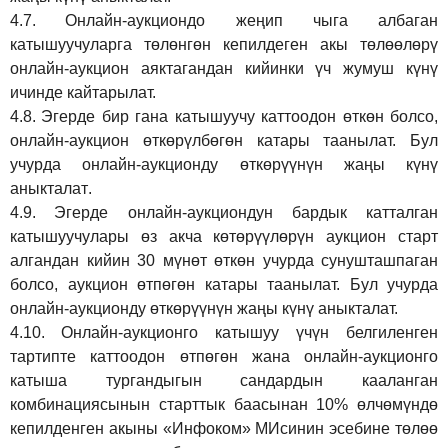
4.7.
Онлайн-аукциондо жеңип чыга албаган
катышуучуларга төлөнгөн кепилдеген акы төлөөлөрү
онлайн-аукцион аяктагандан кийинки үч жумуш күнү
ичинде кайтарылат.
4.8.
Эгерде бир гана катышуучу каттоодон өткөн болсо,
онлайн-аукцион өткөрүл
бө
гөн катары таанылат.
Бул
учурда онлайн-аукционду өткөрүүнүн жаңы күнү
аныкталат
.
4.9.
Эгерде онлайн-аукциондун бардык катталган
катышуучулары өз акча көтөрүүлөрүн аукцион старт
алгандан кийин 30 мүнөт өткөн учурда сунушташпаган
болсо, аукцион өтпөгөн катары таанылат. Бул учурда
онлайн-аукционду өткөрүүнүн жаңы күнү аныкталат.
4.10.
Онлайн-аукционго катышуу үчүн белгиленген
тартипте каттоодон өтпөгөн жана онлайн-аукционго
катыша тургандыгын сандардын кааланган
комбинациясынын старттык баасынан 10% өлчөмүндө
кепилденген акыны
«Инфоком»
МИсинин эсебине төлөө