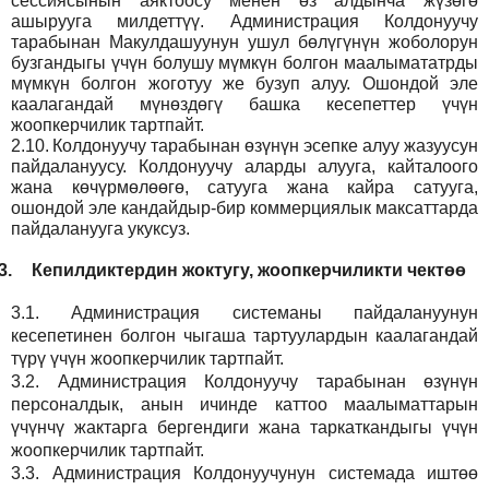
сессиясынын аяктоосу менен өз алдынча жүзөгө
ашырууга милдеттүү. Администрация Колдонуучу
тарабынан Макулдашуунун ушул бөлүгүнүн жоболорун
бузгандыгы үчүн болушу мүмкүн болгон маалымататрды
мүмкүн болгон жоготуу же бузуп алуу. Ошондой эле
каалагандай мүнөздөгү башка кесепеттер үчүн
жоопкерчилик тартпайт.
2.10.
Колдонуучу тарабынан өзүнүн эсепке алуу жазуусун
пайдалануусу. Колдонуучу аларды алууга, кайталоого
жана көчүрмөлөөгө, сатууга жана кайра сатууга,
ошондой эле кандайдыр-бир коммерциялык максаттарда
пайдаланууга укуксуз.
3.
Кепилдиктердин жоктугу, жоопкерчиликти чектөө
3.1.
Администрация
системаны пайдалануунун
кесепетинен болгон чыгаша тартуулардын каалагандай
түрү үчүн жоопкерчилик тартпайт.
3.2.
Администрация
Колдонуучу тарабынан өзүнүн
персоналдык, анын ичинде каттоо маалыматтарын
үчүнчү жактарга бергендиги жана таркаткандыгы үчүн
жоопкерчилик тартпайт.
3.3.
Администрация
Колдонуучунун системада иштөө