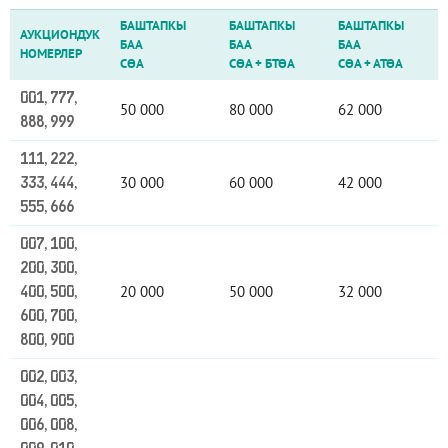
БАШТАПКЫ
БАШТАПКЫ
БАШТАПКЫ
АУКЦИОНДУК
БАА
БАА
БАА
НОМЕРЛЕР
СӨА
СӨА
+
БТӨА
СӨА
+
АТӨА
001, 777,
50 000
80 000
62 000
888, 999
111, 222,
30 000
60 000
42 000
333, 444,
555, 666
007, 100,
200, 300,
20 000
50 000
32 000
400, 500,
600, 700,
800, 900
002, 003,
004, 005,
006, 008,