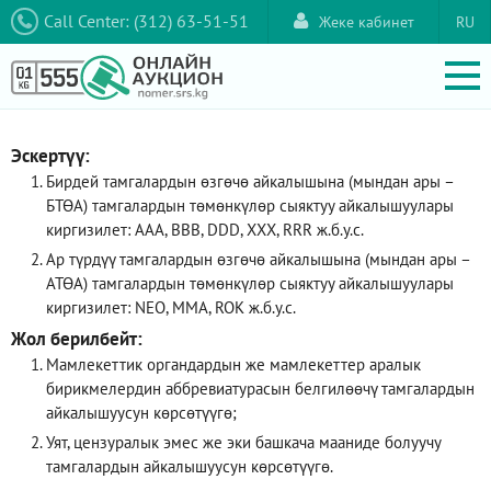
Call Center: (312) 63-51-51
Жеке кабинет
RU
Эскертүү:
Бирдей тамгалардын өзгөчө айкалышына (мындан ары –
БТӨА) тамгалардын төмөнкүлөр сыяктуу айкалышуулары
киргизилет: AAA, ВВВ, DDD, XXX, RRR ж.б.у.с.
Ар түрдүү тамгалардын өзгөчө айкалышына (мындан ары –
АТӨА) тамгалардын төмөнкүлөр сыяктуу айкалышуулары
киргизилет: NEO, ММА, ROK ж.б.у.с.
Жол берилбейт:
Мамлекеттик органдардын же мамлекеттер аралык
бирикмелердин аббревиатурасын белгилөөчү тамгалардын
айкалышуусун көрсөтүүгө;
Уят, цензуралык эмес же эки башкача мааниде болуучу
тамгалардын айкалышуусун көрсөтүүгө.