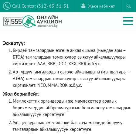
Call Center: (312) 63-51-51
Жеке кабинет
RU
Эскертүү:
Бирдей тамгалардын өзгөчө айкалышына (мындан ары –
БТӨА) тамгалардын төмөнкүлөр сыяктуу айкалышуулары
киргизилет: AAA, ВВВ, DDD, XXX, RRR ж.б.у.с.
Ар түрдүү тамгалардын өзгөчө айкалышына (мындан ары –
АТӨА) тамгалардын төмөнкүлөр сыяктуу айкалышуулары
киргизилет: NEO, ММА, ROK ж.б.у.с.
Жол берилбейт:
Мамлекеттик органдардын же мамлекеттер аралык
бирикмелердин аббревиатурасын белгилөөчү тамгалардын
айкалышуусун көрсөтүүгө;
Уят, цензуралык эмес же эки башкача мааниде болуучу
тамгалардын айкалышуусун көрсөтүүгө.