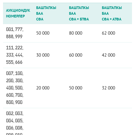
БАШТАПКЫ
БАШТАПКЫ
БАШТАПКЫ
АУКЦИОНДУК
БАА
БАА
БАА
НОМЕРЛЕР
СӨА
СӨА
+
БТӨА
СӨА
+
АТӨА
001, 777,
50 000
80 000
62 000
888, 999
111, 222,
30 000
60 000
42 000
333, 444,
555, 666
007, 100,
200, 300,
20 000
50 000
32 000
400, 500,
600, 700,
800, 900
002, 003,
004, 005,
006, 008,