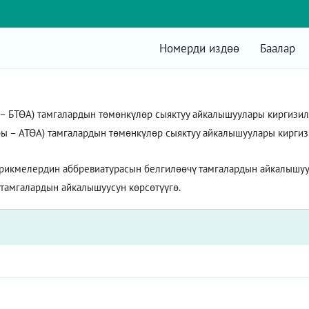
Номерди издөө
Баалар
БТӨА) тамгалардын төмөнкүлөр сыяктуу айкалышуулары киргизилет:
ы – АТӨА) тамгалардын төмөнкүлөр сыяктуу айкалышуулары киргизил
рикмелердин аббревиатурасын белгилөөчү тамгалардын айкалышуус
 тамгалардын айкалышуусун көрсөтүүгө.