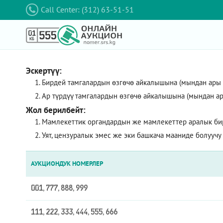
Call Center: (312) 63-51-51
Эскертүү:
Бирдей тамгалардын өзгөчө айкалышына (мындан ары – 
Ар түрдүү тамгалардын өзгөчө айкалышына (мындан ар
Жол берилбейт:
Мамлекеттик органдардын же мамлекеттер аралык би
Уят, цензуралык эмес же эки башкача мааниде болуучу
АУКЦИОНДУК НОМЕРЛЕР
001, 777, 888, 999
111, 222, 333, 444, 555, 666