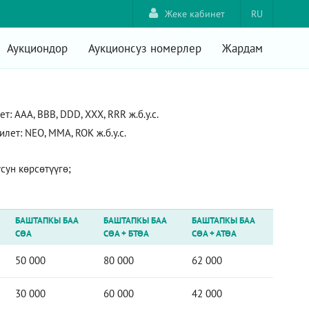
Жеке кабинет
RU
Аукциондор
Аукционсуз номерлер
Жардам
 AAA, ВВВ, DDD, XXX, RRR ж.б.у.с.
ет: NEO, ММА, ROK ж.б.у.с.
ун көрсөтүүгө;
БАШТАПКЫ БАА
БАШТАПКЫ БАА
БАШТАПКЫ БАА
СӨА
СӨА
+
БТӨА
СӨА
+
АТӨА
50 000
80 000
62 000
30 000
60 000
42 000