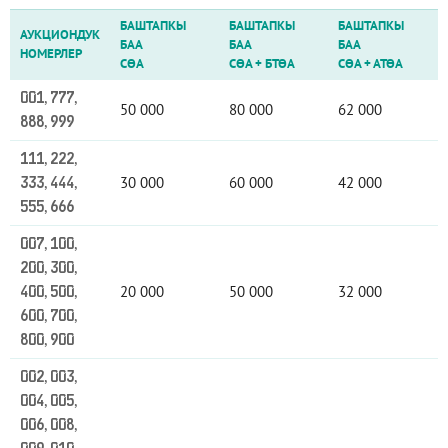
БАШТАПКЫ
БАШТАПКЫ
БАШТАПКЫ
АУКЦИОНДУК
БАА
БАА
БАА
НОМЕРЛЕР
СӨА
СӨА
+
БТӨА
СӨА
+
АТӨА
001, 777,
50 000
80 000
62 000
888, 999
111, 222,
30 000
60 000
42 000
333, 444,
555, 666
007, 100,
200, 300,
20 000
50 000
32 000
400, 500,
600, 700,
800, 900
002, 003,
004, 005,
006, 008,