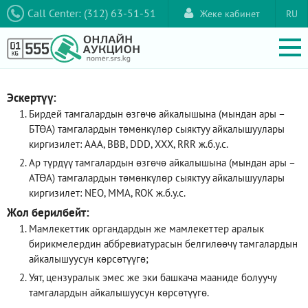
Call Center: (312) 63-51-51
Жеке кабинет
RU
Эскертүү:
Бирдей тамгалардын өзгөчө айкалышына (мындан ары –
БТӨА) тамгалардын төмөнкүлөр сыяктуу айкалышуулары
киргизилет: AAA, ВВВ, DDD, XXX, RRR ж.б.у.с.
Ар түрдүү тамгалардын өзгөчө айкалышына (мындан ары –
АТӨА) тамгалардын төмөнкүлөр сыяктуу айкалышуулары
киргизилет: NEO, ММА, ROK ж.б.у.с.
Жол берилбейт:
Мамлекеттик органдардын же мамлекеттер аралык
бирикмелердин аббревиатурасын белгилөөчү тамгалардын
айкалышуусун көрсөтүүгө;
Уят, цензуралык эмес же эки башкача мааниде болуучу
тамгалардын айкалышуусун көрсөтүүгө.