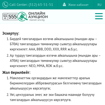
Call Center: (312) 63-51-51
Жеке кабинет
RU
Эскертүү:
Бирдей тамгалардын өзгөчө айкалышына (мындан ары –
БТӨА) тамгалардын төмөнкүлөр сыяктуу айкалышуулары
киргизилет: AAA, ВВВ, DDD, XXX, RRR ж.б.у.с.
Ар түрдүү тамгалардын өзгөчө айкалышына (мындан ары –
АТӨА) тамгалардын төмөнкүлөр сыяктуу айкалышуулары
киргизилет: NEO, ММА, ROK ж.б.у.с.
Жол берилбейт:
Мамлекеттик органдардын же мамлекеттер аралык
бирикмелердин аббревиатурасын белгилөөчү тамгалардын
айкалышуусун көрсөтүүгө;
Уят, цензуралык эмес же эки башкача мааниде болуучу
тамгалардын айкалышуусун көрсөтүүгө.