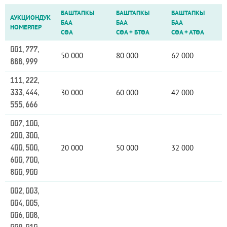
БАШТАПКЫ
БАШТАПКЫ
БАШТАПКЫ
АУКЦИОНДУК
БАА
БАА
БАА
НОМЕРЛЕР
СӨА
СӨА
+
БТӨА
СӨА
+
АТӨА
001, 777,
50 000
80 000
62 000
888, 999
111, 222,
30 000
60 000
42 000
333, 444,
555, 666
007, 100,
200, 300,
20 000
50 000
32 000
400, 500,
600, 700,
800, 900
002, 003,
004, 005,
006, 008,