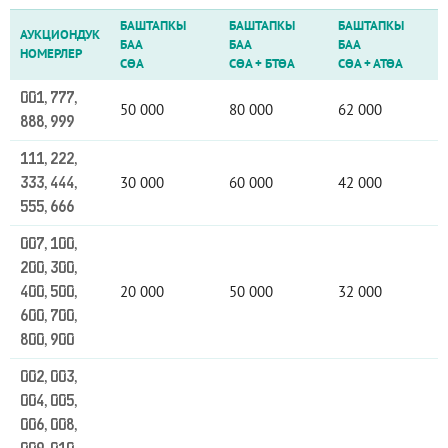
БАШТАПКЫ
БАШТАПКЫ
БАШТАПКЫ
АУКЦИОНДУК
БАА
БАА
БАА
НОМЕРЛЕР
СӨА
СӨА
+
БТӨА
СӨА
+
АТӨА
001, 777,
50 000
80 000
62 000
888, 999
111, 222,
30 000
60 000
42 000
333, 444,
555, 666
007, 100,
200, 300,
20 000
50 000
32 000
400, 500,
600, 700,
800, 900
002, 003,
004, 005,
006, 008,