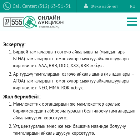
Call Center: (312) 63-51-51
Жеке кабинет
RU
Эскертүү:
Бирдей тамгалардын өзгөчө айкалышына (мындан ары –
БТӨА) тамгалардын төмөнкүлөр сыяктуу айкалышуулары
киргизилет: AAA, ВВВ, DDD, XXX, RRR ж.б.у.с.
Ар түрдүү тамгалардын өзгөчө айкалышына (мындан ары –
АТӨА) тамгалардын төмөнкүлөр сыяктуу айкалышуулары
киргизилет: NEO, ММА, ROK ж.б.у.с.
Жол берилбейт:
Мамлекеттик органдардын же мамлекеттер аралык
бирикмелердин аббревиатурасын белгилөөчү тамгалардын
айкалышуусун көрсөтүүгө;
Уят, цензуралык эмес же эки башкача мааниде болуучу
тамгалардын айкалышуусун көрсөтүүгө.