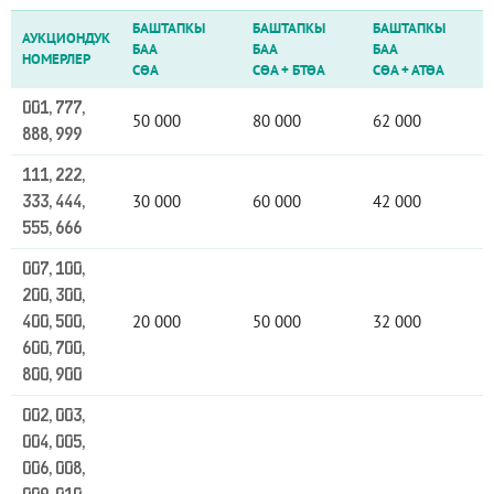
БАШТАПКЫ
БАШТАПКЫ
БАШТАПКЫ
АУКЦИОНДУК
БАА
БАА
БАА
НОМЕРЛЕР
СӨА
СӨА
+
БТӨА
СӨА
+
АТӨА
001, 777,
50 000
80 000
62 000
888, 999
111, 222,
30 000
60 000
42 000
333, 444,
555, 666
007, 100,
200, 300,
20 000
50 000
32 000
400, 500,
600, 700,
800, 900
002, 003,
004, 005,
006, 008,