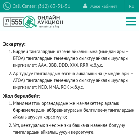
Call Center: (312) 63-51-51
Жеке кабинет
RU
Эскертүү:
Бирдей тамгалардын өзгөчө айкалышына (мындан ары –
БТӨА) тамгалардын төмөнкүлөр сыяктуу айкалышуулары
киргизилет: AAA, ВВВ, DDD, XXX, RRR ж.б.у.с.
Ар түрдүү тамгалардын өзгөчө айкалышына (мындан ары –
АТӨА) тамгалардын төмөнкүлөр сыяктуу айкалышуулары
киргизилет: NEO, ММА, ROK ж.б.у.с.
Жол берилбейт:
Мамлекеттик органдардын же мамлекеттер аралык
бирикмелердин аббревиатурасын белгилөөчү тамгалардын
айкалышуусун көрсөтүүгө;
Уят, цензуралык эмес же эки башкача мааниде болуучу
тамгалардын айкалышуусун көрсөтүүгө.