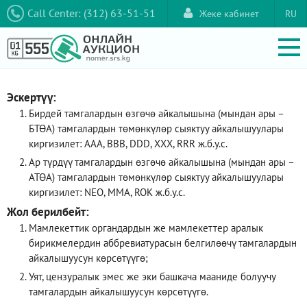
Call Center: (312) 63-51-51
Жеке кабинет
RU
Эскертүү:
Бирдей тамгалардын өзгөчө айкалышына (мындан ары –
БТӨА) тамгалардын төмөнкүлөр сыяктуу айкалышуулары
киргизилет: AAA, ВВВ, DDD, XXX, RRR ж.б.у.с.
Ар түрдүү тамгалардын өзгөчө айкалышына (мындан ары –
АТӨА) тамгалардын төмөнкүлөр сыяктуу айкалышуулары
киргизилет: NEO, ММА, ROK ж.б.у.с.
Жол берилбейт:
Мамлекеттик органдардын же мамлекеттер аралык
бирикмелердин аббревиатурасын белгилөөчү тамгалардын
айкалышуусун көрсөтүүгө;
Уят, цензуралык эмес же эки башкача мааниде болуучу
тамгалардын айкалышуусун көрсөтүүгө.