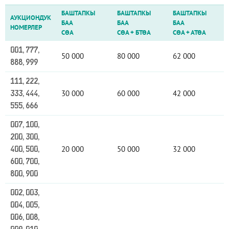
БАШТАПКЫ
БАШТАПКЫ
БАШТАПКЫ
АУКЦИОНДУК
БАА
БАА
БАА
НОМЕРЛЕР
СӨА
СӨА
+
БТӨА
СӨА
+
АТӨА
001, 777,
50 000
80 000
62 000
888, 999
111, 222,
30 000
60 000
42 000
333, 444,
555, 666
007, 100,
200, 300,
20 000
50 000
32 000
400, 500,
600, 700,
800, 900
002, 003,
004, 005,
006, 008,