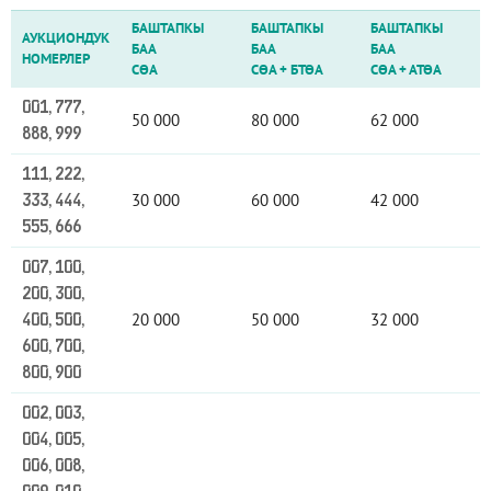
БАШТАПКЫ
БАШТАПКЫ
БАШТАПКЫ
АУКЦИОНДУК
БАА
БАА
БАА
НОМЕРЛЕР
СӨА
СӨА
+
БТӨА
СӨА
+
АТӨА
001, 777,
50 000
80 000
62 000
888, 999
111, 222,
30 000
60 000
42 000
333, 444,
555, 666
007, 100,
200, 300,
20 000
50 000
32 000
400, 500,
600, 700,
800, 900
002, 003,
004, 005,
006, 008,