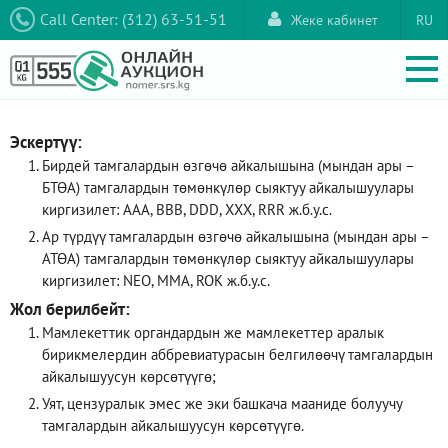
Call Center: (312) 63-51-51
Жеке кабинет
RU
Эскертүү:
Бирдей тамгалардын өзгөчө айкалышына (мындан ары –
БТӨА) тамгалардын төмөнкүлөр сыяктуу айкалышуулары
киргизилет: AAA, ВВВ, DDD, XXX, RRR ж.б.у.с.
Ар түрдүү тамгалардын өзгөчө айкалышына (мындан ары –
АТӨА) тамгалардын төмөнкүлөр сыяктуу айкалышуулары
киргизилет: NEO, ММА, ROK ж.б.у.с.
Жол берилбейт:
Мамлекеттик органдардын же мамлекеттер аралык
бирикмелердин аббревиатурасын белгилөөчү тамгалардын
айкалышуусун көрсөтүүгө;
Уят, цензуралык эмес же эки башкача мааниде болуучу
тамгалардын айкалышуусун көрсөтүүгө.