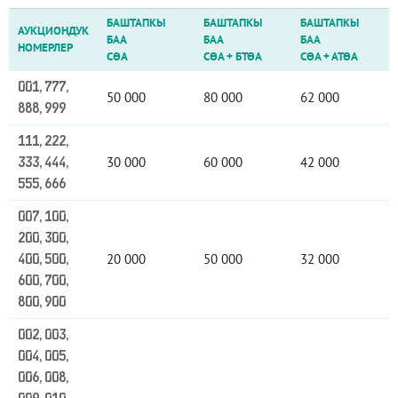
БАШТАПКЫ
БАШТАПКЫ
БАШТАПКЫ
АУКЦИОНДУК
БАА
БАА
БАА
НОМЕРЛЕР
СӨА
СӨА
+
БТӨА
СӨА
+
АТӨА
001, 777,
50 000
80 000
62 000
888, 999
111, 222,
30 000
60 000
42 000
333, 444,
555, 666
007, 100,
200, 300,
20 000
50 000
32 000
400, 500,
600, 700,
800, 900
002, 003,
004, 005,
006, 008,