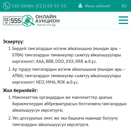
Call Center: (312) 63-51-51
Жеке кабинет
RU
Эскертүү:
Бирдей тамгалардын өзгөчө айкалышына (мындан ары –
БТӨА) тамгалардын төмөнкүлөр сыяктуу айкалышуулары
киргизилет: AAA, ВВВ, DDD, XXX, RRR ж.б.у.с.
Ар түрдүү тамгалардын өзгөчө айкалышына (мындан ары –
АТӨА) тамгалардын төмөнкүлөр сыяктуу айкалышуулары
киргизилет: NEO, ММА, ROK ж.б.у.с.
Жол берилбейт:
Мамлекеттик органдардын же мамлекеттер аралык
бирикмелердин аббревиатурасын белгилөөчү тамгалардын
айкалышуусун көрсөтүүгө;
Уят, цензуралык эмес же эки башкача мааниде болуучу
тамгалардын айкалышуусун көрсөтүүгө.