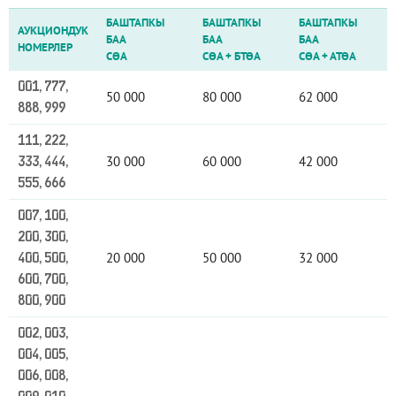
БАШТАПКЫ
БАШТАПКЫ
БАШТАПКЫ
АУКЦИОНДУК
БАА
БАА
БАА
НОМЕРЛЕР
СӨА
СӨА
+
БТӨА
СӨА
+
АТӨА
001, 777,
50 000
80 000
62 000
888, 999
111, 222,
30 000
60 000
42 000
333, 444,
555, 666
007, 100,
200, 300,
20 000
50 000
32 000
400, 500,
600, 700,
800, 900
002, 003,
004, 005,
006, 008,