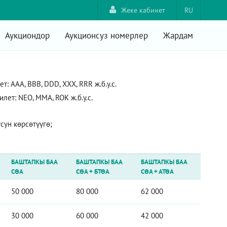
Жеке кабинет
RU
Аукциондор
Аукционсуз номерлер
Жардам
 AAA, ВВВ, DDD, XXX, RRR ж.б.у.с.
ет: NEO, ММА, ROK ж.б.у.с.
ун көрсөтүүгө;
БАШТАПКЫ БАА
БАШТАПКЫ БАА
БАШТАПКЫ БАА
СӨА
СӨА
+
БТӨА
СӨА
+
АТӨА
50 000
80 000
62 000
30 000
60 000
42 000