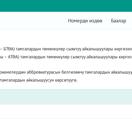
Номерди издөө
Баалар
БТӨА) тамгалардын төмөнкүлөр сыяктуу айкалышуулары киргизилет:
ы – АТӨА) тамгалардын төмөнкүлөр сыяктуу айкалышуулары киргизил
рикмелердин аббревиатурасын белгилөөчү тамгалардын айкалышуус
 тамгалардын айкалышуусун көрсөтүүгө.