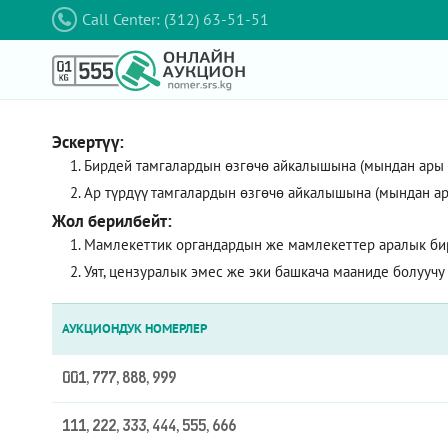
Call Center: (312) 63-51-51
Эскертүү:
Бирдей тамгалардын өзгөчө айкалышына (мындан ары – 
Ар түрдүү тамгалардын өзгөчө айкалышына (мындан ар
Жол берилбейт:
Мамлекеттик органдардын же мамлекеттер аралык би
Уят, цензуралык эмес же эки башкача мааниде болуучу
АУКЦИОНДУК НОМЕРЛЕР
001, 777, 888, 999
111, 222, 333, 444, 555, 666