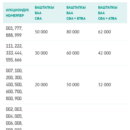
БАШТАПКЫ
БАШТАПКЫ
БАШТАПКЫ
АУКЦИОНДУК
БАА
БАА
БАА
НОМЕРЛЕР
СӨА
СӨА
+
БТӨА
СӨА
+
АТӨА
001, 777,
50 000
80 000
62 000
888, 999
111, 222,
30 000
60 000
42 000
333, 444,
555, 666
007, 100,
200, 300,
20 000
50 000
32 000
400, 500,
600, 700,
800, 900
002, 003,
004, 005,
006, 008,