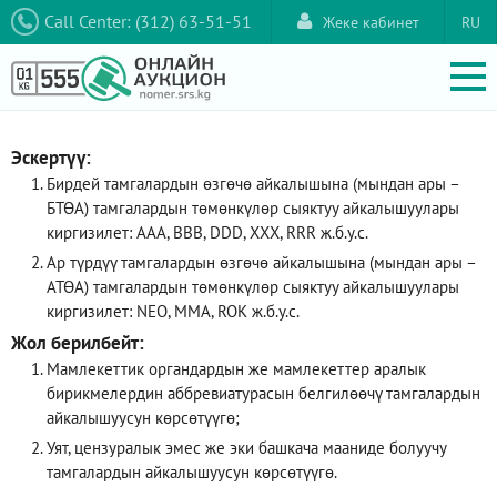
Call Center: (312) 63-51-51
Жеке кабинет
RU
Эскертүү:
Бирдей тамгалардын өзгөчө айкалышына (мындан ары –
БТӨА) тамгалардын төмөнкүлөр сыяктуу айкалышуулары
киргизилет: AAA, ВВВ, DDD, XXX, RRR ж.б.у.с.
Ар түрдүү тамгалардын өзгөчө айкалышына (мындан ары –
АТӨА) тамгалардын төмөнкүлөр сыяктуу айкалышуулары
киргизилет: NEO, ММА, ROK ж.б.у.с.
Жол берилбейт:
Мамлекеттик органдардын же мамлекеттер аралык
бирикмелердин аббревиатурасын белгилөөчү тамгалардын
айкалышуусун көрсөтүүгө;
Уят, цензуралык эмес же эки башкача мааниде болуучу
тамгалардын айкалышуусун көрсөтүүгө.