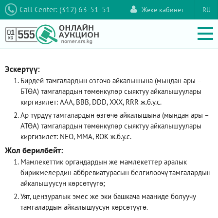
Call Center: (312) 63-51-51
Жеке кабинет
RU
Эскертүү:
Бирдей тамгалардын өзгөчө айкалышына (мындан ары –
БТӨА) тамгалардын төмөнкүлөр сыяктуу айкалышуулары
киргизилет: AAA, ВВВ, DDD, XXX, RRR ж.б.у.с.
Ар түрдүү тамгалардын өзгөчө айкалышына (мындан ары –
АТӨА) тамгалардын төмөнкүлөр сыяктуу айкалышуулары
киргизилет: NEO, ММА, ROK ж.б.у.с.
Жол берилбейт:
Мамлекеттик органдардын же мамлекеттер аралык
бирикмелердин аббревиатурасын белгилөөчү тамгалардын
айкалышуусун көрсөтүүгө;
Уят, цензуралык эмес же эки башкача мааниде болуучу
тамгалардын айкалышуусун көрсөтүүгө.