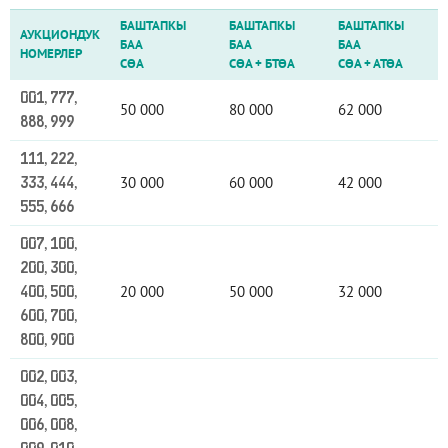
БАШТАПКЫ
БАШТАПКЫ
БАШТАПКЫ
АУКЦИОНДУК
БАА
БАА
БАА
НОМЕРЛЕР
СӨА
СӨА
+
БТӨА
СӨА
+
АТӨА
001, 777,
50 000
80 000
62 000
888, 999
111, 222,
30 000
60 000
42 000
333, 444,
555, 666
007, 100,
200, 300,
20 000
50 000
32 000
400, 500,
600, 700,
800, 900
002, 003,
004, 005,
006, 008,