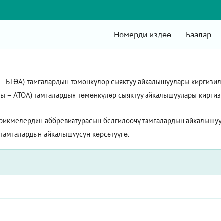
Номерди издөө
Баалар
БТӨА) тамгалардын төмөнкүлөр сыяктуу айкалышуулары киргизилет:
ы – АТӨА) тамгалардын төмөнкүлөр сыяктуу айкалышуулары киргизил
рикмелердин аббревиатурасын белгилөөчү тамгалардын айкалышуус
 тамгалардын айкалышуусун көрсөтүүгө.