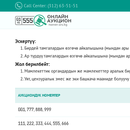
Call Center: (312) 63-51-51
Эскертүү:
Бирдей тамгалардын өзгөчө айкалышына (мындан ары – 
Ар түрдүү тамгалардын өзгөчө айкалышына (мындан ар
Жол берилбейт:
Мамлекеттик органдардын же мамлекеттер аралык би
Уят, цензуралык эмес же эки башкача мааниде болуучу
АУКЦИОНДУК НОМЕРЛЕР
001, 777, 888, 999
111, 222, 333, 444, 555, 666