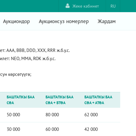
Жеке кабинет
RU
Аукциондор
Аукционсуз номерлер
Жардам
 AAA, ВВВ, DDD, XXX, RRR ж.б.у.с.
ет: NEO, ММА, ROK ж.б.у.с.
ун көрсөтүүгө;
БАШТАПКЫ БАА
БАШТАПКЫ БАА
БАШТАПКЫ БАА
СӨА
СӨА
+
БТӨА
СӨА
+
АТӨА
50 000
80 000
62 000
30 000
60 000
42 000