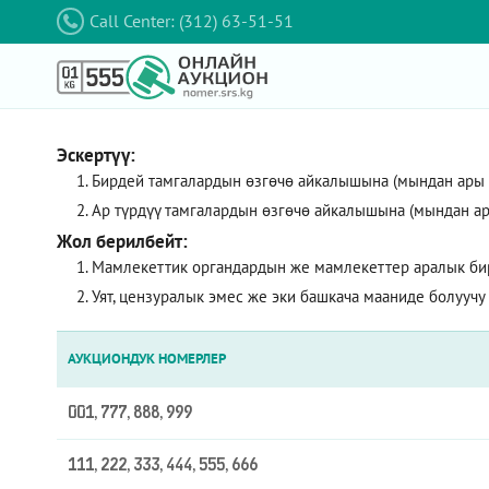
Call Center: (312) 63-51-51
Эскертүү:
Бирдей тамгалардын өзгөчө айкалышына (мындан ары – 
Ар түрдүү тамгалардын өзгөчө айкалышына (мындан ар
Жол берилбейт:
Мамлекеттик органдардын же мамлекеттер аралык би
Уят, цензуралык эмес же эки башкача мааниде болуучу
АУКЦИОНДУК НОМЕРЛЕР
001, 777, 888, 999
111, 222, 333, 444, 555, 666