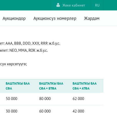
Жеке кабинет
RU
Аукциондор
Аукционсуз номерлер
Жардам
 AAA, ВВВ, DDD, XXX, RRR ж.б.у.с.
ет: NEO, ММА, ROK ж.б.у.с.
ун көрсөтүүгө;
БАШТАПКЫ БАА
БАШТАПКЫ БАА
БАШТАПКЫ БАА
СӨА
СӨА
+
БТӨА
СӨА
+
АТӨА
50 000
80 000
62 000
30 000
60 000
42 000