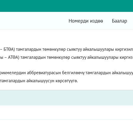
Номерди издөө
Баалар
БТӨА) тамгалардын төмөнкүлөр сыяктуу айкалышуулары киргизилет:
ы – АТӨА) тамгалардын төмөнкүлөр сыяктуу айкалышуулары киргизил
рикмелердин аббревиатурасын белгилөөчү тамгалардын айкалышуус
 тамгалардын айкалышуусун көрсөтүүгө.