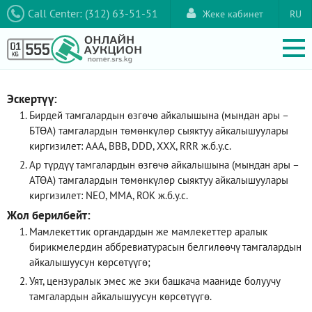
Call Center: (312) 63-51-51
Жеке кабинет
RU
Эскертүү:
Бирдей тамгалардын өзгөчө айкалышына (мындан ары –
БТӨА) тамгалардын төмөнкүлөр сыяктуу айкалышуулары
киргизилет: AAA, ВВВ, DDD, XXX, RRR ж.б.у.с.
Ар түрдүү тамгалардын өзгөчө айкалышына (мындан ары –
АТӨА) тамгалардын төмөнкүлөр сыяктуу айкалышуулары
киргизилет: NEO, ММА, ROK ж.б.у.с.
Жол берилбейт:
Мамлекеттик органдардын же мамлекеттер аралык
бирикмелердин аббревиатурасын белгилөөчү тамгалардын
айкалышуусун көрсөтүүгө;
Уят, цензуралык эмес же эки башкача мааниде болуучу
тамгалардын айкалышуусун көрсөтүүгө.