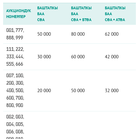
БАШТАПКЫ
БАШТАПКЫ
БАШТАПКЫ
АУКЦИОНДУК
БАА
БАА
БАА
НОМЕРЛЕР
СӨА
СӨА
+
БТӨА
СӨА
+
АТӨА
001, 777,
50 000
80 000
62 000
888, 999
111, 222,
30 000
60 000
42 000
333, 444,
555, 666
007, 100,
200, 300,
20 000
50 000
32 000
400, 500,
600, 700,
800, 900
002, 003,
004, 005,
006, 008,