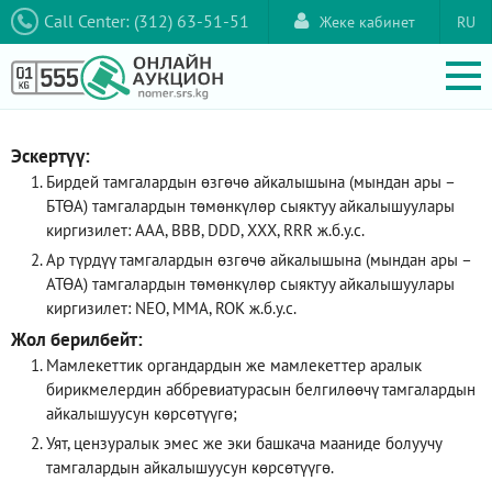
Call Center: (312) 63-51-51
Жеке кабинет
RU
Эскертүү:
Бирдей тамгалардын өзгөчө айкалышына (мындан ары –
БТӨА) тамгалардын төмөнкүлөр сыяктуу айкалышуулары
киргизилет: AAA, ВВВ, DDD, XXX, RRR ж.б.у.с.
Ар түрдүү тамгалардын өзгөчө айкалышына (мындан ары –
АТӨА) тамгалардын төмөнкүлөр сыяктуу айкалышуулары
киргизилет: NEO, ММА, ROK ж.б.у.с.
Жол берилбейт:
Мамлекеттик органдардын же мамлекеттер аралык
бирикмелердин аббревиатурасын белгилөөчү тамгалардын
айкалышуусун көрсөтүүгө;
Уят, цензуралык эмес же эки башкача мааниде болуучу
тамгалардын айкалышуусун көрсөтүүгө.