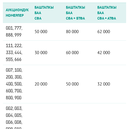
БАШТАПКЫ
БАШТАПКЫ
БАШТАПКЫ
АУКЦИОНДУК
БАА
БАА
БАА
НОМЕРЛЕР
СӨА
СӨА
+
БТӨА
СӨА
+
АТӨА
001, 777,
50 000
80 000
62 000
888, 999
111, 222,
30 000
60 000
42 000
333, 444,
555, 666
007, 100,
200, 300,
20 000
50 000
32 000
400, 500,
600, 700,
800, 900
002, 003,
004, 005,
006, 008,