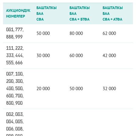
БАШТАПКЫ
БАШТАПКЫ
БАШТАПКЫ
АУКЦИОНДУК
БАА
БАА
БАА
НОМЕРЛЕР
СӨА
СӨА
+
БТӨА
СӨА
+
АТӨА
001, 777,
50 000
80 000
62 000
888, 999
111, 222,
30 000
60 000
42 000
333, 444,
555, 666
007, 100,
200, 300,
20 000
50 000
32 000
400, 500,
600, 700,
800, 900
002, 003,
004, 005,
006, 008,