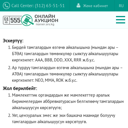
Call Center: (312) 63-51-51
Жеке кабинет
RU
Эскертүү:
Бирдей тамгалардын өзгөчө айкалышына (мындан ары –
БТӨА) тамгалардын төмөнкүлөр сыяктуу айкалышуулары
киргизилет: AAA, ВВВ, DDD, XXX, RRR ж.б.у.с.
Ар түрдүү тамгалардын өзгөчө айкалышына (мындан ары –
АТӨА) тамгалардын төмөнкүлөр сыяктуу айкалышуулары
киргизилет: NEO, ММА, ROK ж.б.у.с.
Жол берилбейт:
Мамлекеттик органдардын же мамлекеттер аралык
бирикмелердин аббревиатурасын белгилөөчү тамгалардын
айкалышуусун көрсөтүүгө;
Уят, цензуралык эмес же эки башкача мааниде болуучу
тамгалардын айкалышуусун көрсөтүүгө.