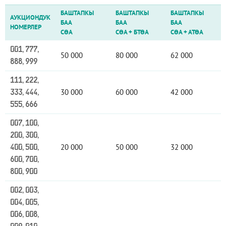
БАШТАПКЫ
БАШТАПКЫ
БАШТАПКЫ
АУКЦИОНДУК
БАА
БАА
БАА
НОМЕРЛЕР
СӨА
СӨА
+
БТӨА
СӨА
+
АТӨА
001, 777,
50 000
80 000
62 000
888, 999
111, 222,
30 000
60 000
42 000
333, 444,
555, 666
007, 100,
200, 300,
20 000
50 000
32 000
400, 500,
600, 700,
800, 900
002, 003,
004, 005,
006, 008,