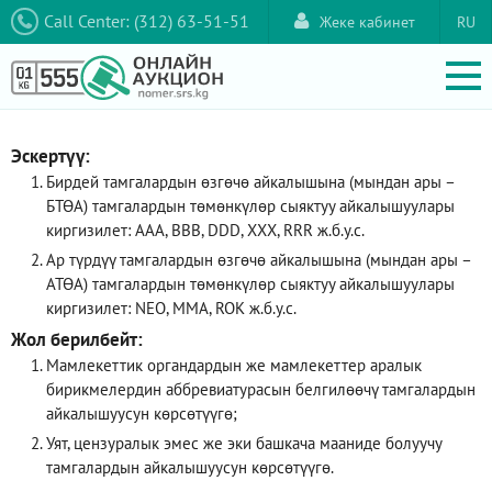
Call Center: (312) 63-51-51
Жеке кабинет
RU
Эскертүү:
Бирдей тамгалардын өзгөчө айкалышына (мындан ары –
БТӨА) тамгалардын төмөнкүлөр сыяктуу айкалышуулары
киргизилет: AAA, ВВВ, DDD, XXX, RRR ж.б.у.с.
Ар түрдүү тамгалардын өзгөчө айкалышына (мындан ары –
АТӨА) тамгалардын төмөнкүлөр сыяктуу айкалышуулары
киргизилет: NEO, ММА, ROK ж.б.у.с.
Жол берилбейт:
Мамлекеттик органдардын же мамлекеттер аралык
бирикмелердин аббревиатурасын белгилөөчү тамгалардын
айкалышуусун көрсөтүүгө;
Уят, цензуралык эмес же эки башкача мааниде болуучу
тамгалардын айкалышуусун көрсөтүүгө.