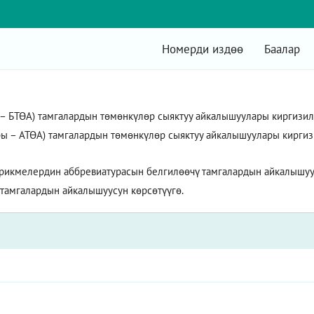
Номерди издөө
Баалар
БТӨА) тамгалардын төмөнкүлөр сыяктуу айкалышуулары киргизилет:
ы – АТӨА) тамгалардын төмөнкүлөр сыяктуу айкалышуулары киргизил
рикмелердин аббревиатурасын белгилөөчү тамгалардын айкалышуус
 тамгалардын айкалышуусун көрсөтүүгө.