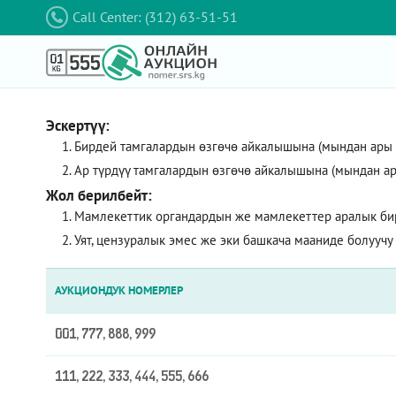
Call Center: (312) 63-51-51
Эскертүү:
Бирдей тамгалардын өзгөчө айкалышына (мындан ары – 
Ар түрдүү тамгалардын өзгөчө айкалышына (мындан ар
Жол берилбейт:
Мамлекеттик органдардын же мамлекеттер аралык би
Уят, цензуралык эмес же эки башкача мааниде болуучу
АУКЦИОНДУК НОМЕРЛЕР
001, 777, 888, 999
111, 222, 333, 444, 555, 666