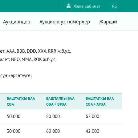
Жеке кабинет
RU
Аукциондор
Аукционсуз номерлер
Жардам
 AAA, ВВВ, DDD, XXX, RRR ж.б.у.с.
ет: NEO, ММА, ROK ж.б.у.с.
ун көрсөтүүгө;
БАШТАПКЫ БАА
БАШТАПКЫ БАА
БАШТАПКЫ БАА
СӨА
СӨА
+
БТӨА
СӨА
+
АТӨА
50 000
80 000
62 000
30 000
60 000
42 000