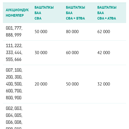
БАШТАПКЫ
БАШТАПКЫ
БАШТАПКЫ
АУКЦИОНДУК
БАА
БАА
БАА
НОМЕРЛЕР
СӨА
СӨА
+
БТӨА
СӨА
+
АТӨА
001, 777,
50 000
80 000
62 000
888, 999
111, 222,
30 000
60 000
42 000
333, 444,
555, 666
007, 100,
200, 300,
20 000
50 000
32 000
400, 500,
600, 700,
800, 900
002, 003,
004, 005,
006, 008,