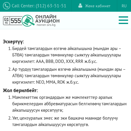
Call Center: (312) 63-51-51
Жеке кабинет
RU
Эскертүү:
Бирдей тамгалардын өзгөчө айкалышына (мындан ары –
БТӨА) тамгалардын төмөнкүлөр сыяктуу айкалышуулары
киргизилет: AAA, ВВВ, DDD, XXX, RRR ж.б.у.с.
Ар түрдүү тамгалардын өзгөчө айкалышына (мындан ары –
АТӨА) тамгалардын төмөнкүлөр сыяктуу айкалышуулары
киргизилет: NEO, ММА, ROK ж.б.у.с.
Жол берилбейт:
Мамлекеттик органдардын же мамлекеттер аралык
бирикмелердин аббревиатурасын белгилөөчү тамгалардын
айкалышуусун көрсөтүүгө;
Уят, цензуралык эмес же эки башкача мааниде болуучу
тамгалардын айкалышуусун көрсөтүүгө.