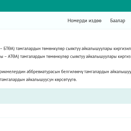
Номерди издөө
Баалар
БТӨА) тамгалардын төмөнкүлөр сыяктуу айкалышуулары киргизилет:
ы – АТӨА) тамгалардын төмөнкүлөр сыяктуу айкалышуулары киргизил
рикмелердин аббревиатурасын белгилөөчү тамгалардын айкалышуус
 тамгалардын айкалышуусун көрсөтүүгө.