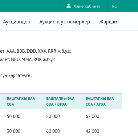
Жеке кабинет
RU
Аукциондор
Аукционсуз номерлер
Жардам
 AAA, ВВВ, DDD, XXX, RRR ж.б.у.с.
ет: NEO, ММА, ROK ж.б.у.с.
ун көрсөтүүгө;
БАШТАПКЫ БАА
БАШТАПКЫ БАА
БАШТАПКЫ БАА
СӨА
СӨА
+
БТӨА
СӨА
+
АТӨА
50 000
80 000
62 000
30 000
60 000
42 000