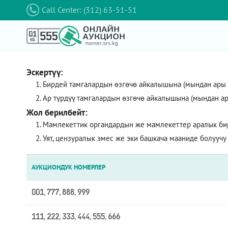
Call Center: (312) 63-51-51
Эскертүү:
Бирдей тамгалардын өзгөчө айкалышына (мындан ары – 
Ар түрдүү тамгалардын өзгөчө айкалышына (мындан ар
Жол берилбейт:
Мамлекеттик органдардын же мамлекеттер аралык би
Уят, цензуралык эмес же эки башкача мааниде болуучу
АУКЦИОНДУК НОМЕРЛЕР
001, 777, 888, 999
111, 222, 333, 444, 555, 666