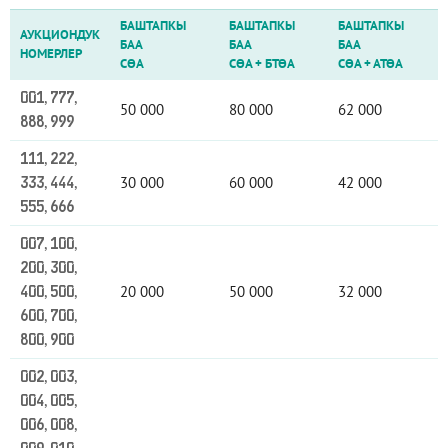
БАШТАПКЫ
БАШТАПКЫ
БАШТАПКЫ
АУКЦИОНДУК
БАА
БАА
БАА
НОМЕРЛЕР
СӨА
СӨА
+
БТӨА
СӨА
+
АТӨА
001, 777,
50 000
80 000
62 000
888, 999
111, 222,
30 000
60 000
42 000
333, 444,
555, 666
007, 100,
200, 300,
20 000
50 000
32 000
400, 500,
600, 700,
800, 900
002, 003,
004, 005,
006, 008,