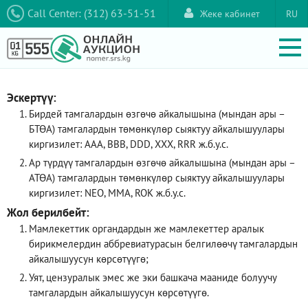
Call Center: (312) 63-51-51
Жеке кабинет
RU
Эскертүү:
Бирдей тамгалардын өзгөчө айкалышына (мындан ары –
БТӨА) тамгалардын төмөнкүлөр сыяктуу айкалышуулары
киргизилет: AAA, ВВВ, DDD, XXX, RRR ж.б.у.с.
Ар түрдүү тамгалардын өзгөчө айкалышына (мындан ары –
АТӨА) тамгалардын төмөнкүлөр сыяктуу айкалышуулары
киргизилет: NEO, ММА, ROK ж.б.у.с.
Жол берилбейт:
Мамлекеттик органдардын же мамлекеттер аралык
бирикмелердин аббревиатурасын белгилөөчү тамгалардын
айкалышуусун көрсөтүүгө;
Уят, цензуралык эмес же эки башкача мааниде болуучу
тамгалардын айкалышуусун көрсөтүүгө.