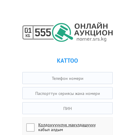
КАТТОО
Колдонуучулук макулдашууну
кабыл алдым