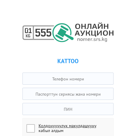
КАТТОО
Колдонуучулук макулдашууну
кабыл алдым