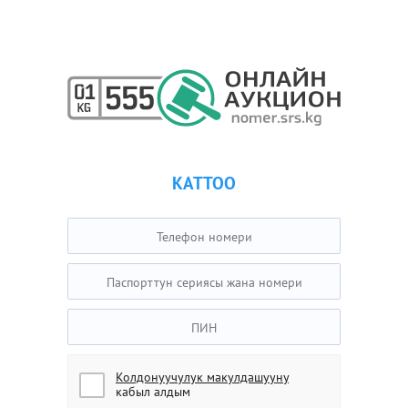
КАТТОО
Колдонуучулук макулдашууну
кабыл алдым