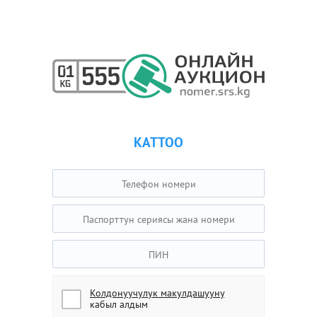
КАТТОО
Колдонуучулук макулдашууну
кабыл алдым