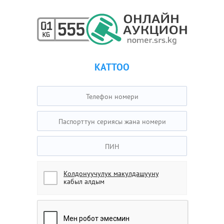
КАТТОО
Колдонуучулук макулдашууну
кабыл алдым