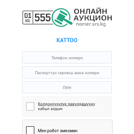
КАТТОО
Колдонуучулук макулдашууну
кабыл алдым