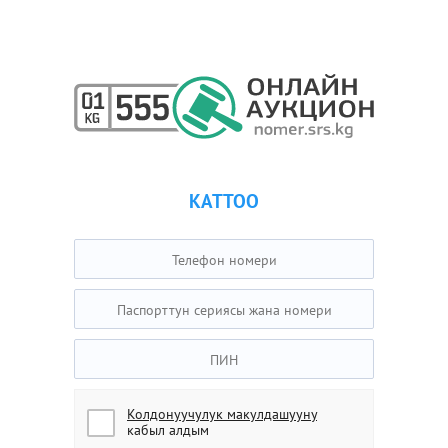
КАТТОО
Колдонуучулук макулдашууну
кабыл алдым