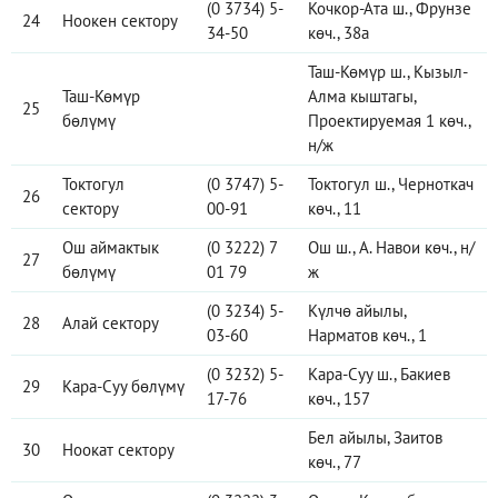
(0 3734) 5-
Кочкор-Ата ш., Фрунзе
24
Ноокен сектору
34-50
көч., 38а
Таш-Көмүр ш., Кызыл-
Таш-Көмүр
Алма кыштагы,
25
бөлүмү
Проектируемая 1 көч.,
н/ж
Токтогул
(0 3747) 5-
Токтогул ш., Черноткач
26
сектору
00-91
көч., 11
Ош аймактык
(0 3222) 7
Ош ш., А. Навои көч., н/
27
бөлүмү
01 79
ж
(0 3234) 5-
Күлчө айылы,
28
Алай сектору
03-60
Нарматов көч., 1
(0 3232) 5-
Кара-Суу ш., Бакиев
29
Кара-Суу бөлүмү
17-76
көч., 157
Бел айылы, Заитов
30
Ноокат сектору
көч., 77