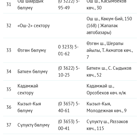
Ош шаардык
(0 3222) 3-
Ош ш., Касымбеков
31
бөлүмү
95-49
көч., 30
Ош ш., Көкүм-Бий, 150
32
«Ош-2» сектору
(168) ( Жапалак
автобазары)
Өзгөн ш., Шералы
0 3233) 5-
33
Өзгөн бөлүмү
айылы, Т. Акматов көч.,
01-62
7
(0 3622) 5-
Баткен ш., C. Сыдыков
34
Баткен бөлүмү
10-25
көч., 52
Кадамжай
Кадамжай ш.,
35
сектору
Орозбеков көч. н/ж
Кызыл-Кыя
(0 3657) 5-
Кызыл-Кыя,
36
бөлүмү
40-61
Молодежная көч., 9
(0 3653) 5-
Сүлүктү ш., Раззаков
37
Сүлүктү бөлүмү
00-41
көч., 115