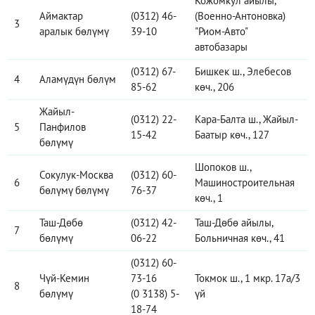
Кожомкул айылы,
Аймактар
(0312) 46-
(Военно-Антоновка)
3
аралык бөлүмү
39-10
"Риом-Авто"
автобазары
(0312) 67-
Бишкек ш., Элебесов
4
Аламүдүн бөлүм
85-62
көч., 206
Жайыл-
(0312) 22-
Кара-Балта ш., Жайыл-
5
Панфилов
15-42
Баатыр көч., 127
бөлүмү
Шопоков ш.,
Сокулук-Москва
(0312) 60-
6
Машиностроительная
бөлүмү бөлүмү
76-37
көч., 1
Таш-Дөбө
(0312) 42-
Таш-Дөбө айылы,
7
бөлүмү
06-22
Больничная көч., 41
(0312) 60-
Чүй-Кемин
73-16
Токмок ш., 1 мкр. 17а/3
8
бөлүмү
(0 3138) 5-
үй
18-74