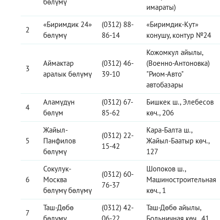
бөлүмү
имараты)
«Биримдик 24»
(0312) 88-
«Биримдик-Кут»
2
бөлүмү
86-14
конушу, контур №24
Кожомкул айылы,
Аймактар
(0312) 46-
(Военно-Антоновка)
3
аралык бөлүмү
39-10
"Риом-Авто"
автобазары
Аламүдүн
(0312) 67-
Бишкек ш., Элебесов
4
бөлүм
85-62
көч., 206
Жайыл-
Кара-Балта ш.,
(0312) 22-
5
Панфилов
Жайыл-Баатыр көч.,
15-42
бөлүмү
127
Сокулук-
Шопоков ш.,
(0312) 60-
6
Москва
Машиностроительная
76-37
бөлүмү бөлүмү
көч., 1
Таш-Дөбө
(0312) 42-
Таш-Дөбө айылы,
7
бөлүмү
06-22
Больничная көч., 41