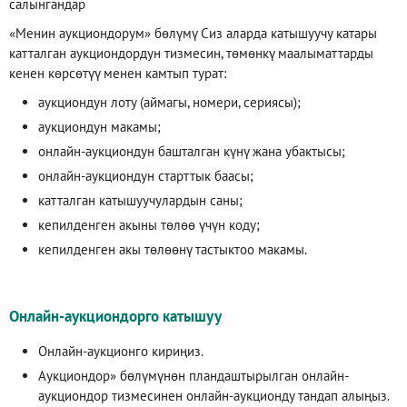
салынгандар
«Менин аукциондорум» бөлүмү Сиз аларда катышуучу катары
катталган аукциондордун тизмесин, төмөнкү маалыматтарды
кенен көрсөтүү менен камтып турат:
аукциондун лоту (аймагы, номери, сериясы);
аукциондун макамы;
онлайн-аукциондун башталган күнү жана убактысы;
онлайн-аукциондун старттык баасы;
катталган катышуучулардын саны;
кепилденген акыны төлөө үчүн коду;
кепилденген акы төлөөнү тастыктоо макамы.
Онлайн-аукциондорго катышуу
Онлайн-аукционго кириңиз.
Аукциондор» бөлүмүнөн пландаштырылган онлайн-
аукциондор тизмесинен онлайн-аукционду тандап алыңыз.