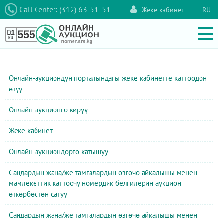
Call Center: (312) 63-51-51
Жеке кабинет
RU
Онлайн-аукциондун порталындагы жеке кабинетте каттоодон
өтүү
Онлайн-аукционго кирүү
Жеке кабинет
Онлайн-аукциондорго катышуу
Сандардын жана/же тамгалардын өзгөчө айкалышы менен
мамлекеттик каттоочу номердик белгилерин аукцион
өткөрбөстөн сатуу
Сандардын жана/же тамгалардын өзгөчө айкалышы менен