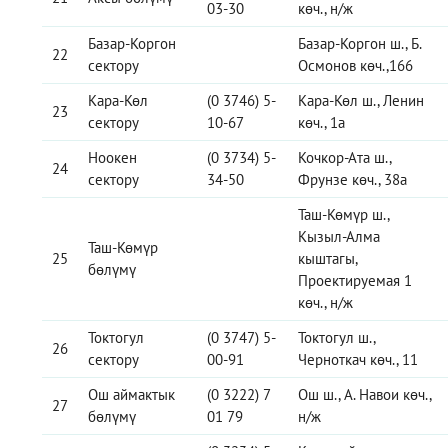
03-30
көч., н/ж
Базар-Коргон
Базар-Коргон ш., Б.
22
сектору
Осмонов көч.,166
Кара-Көл
(0 3746) 5-
Кара-Көл ш., Ленин
23
сектору
10-67
көч., 1а
Ноокен
(0 3734) 5-
Кочкор-Ата ш.,
24
сектору
34-50
Фрунзе көч., 38а
Таш-Көмүр ш.,
Кызыл-Алма
Таш-Көмүр
25
кыштагы,
бөлүмү
Проектируемая 1
көч., н/ж
Токтогул
(0 3747) 5-
Токтогул ш.,
26
сектору
00-91
Черноткач көч., 11
Ош аймактык
(0 3222) 7
Ош ш., А. Навои көч.,
27
бөлүмү
01 79
н/ж