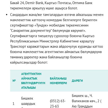
Бакай 24, Demir Bank, Кыргыз Почтасы, Оптима Банк
тиркемелери аркылуу ишке ашырса болот.
Сандардын жана/же тамгалардын өзгөчө айкалышы менен
мамлекеттик каттоочу номердик белгилерге берилген
сертификаттар «Тундук» мобилдик тиркемесинин
“Санариптик документтер” бөлүмүндө көрүнөт».
Сертификаттарга тиешелүү суроолор боюнча Кыргыз
Республикасынын Министрлер Кабинетине караштуу
Транспорт каражаттарын жана айдоочулук курамды каттоо
боюнча мамлекеттик агенттиктин аймактык бөлүмдөрүнө
төмөнкү даректер жана байланыштар боюнча
кайрылсаңыздар болот:
АГЕНТТИКТИН
АЙМАКТЫК
БАЙЛАНЫШ
№
ДАРЕГИ
БӨЛҮМДӨРҮНҮН
НОМЕРЛЕРИ
АТАЛЫШЫ
Бишкек ш., Ч.
Бишкек
(0312) 63-
Валиханов көч., 2 (
1
шаардык
23-63
Аю Гранддын