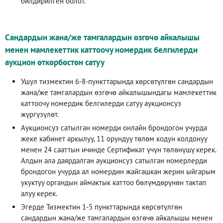
билдирилген болот.
Сандардын жана/же тамгалардын өзгөчө айкалышы
менен мамлекеттик каттоочу номердик белгилерди
аукцион өткөрбөстөн сатуу
Ушул тизмектин 6-8-пункттарында көрсөтүлгөн сандардын
жана/же тамгалардын өзгөчө айкалышындагы мамлекеттик
каттоочу номердик белгилерди сатуу аукционсуз
жүргүзүлөт.
Аукционсуз сатылган номерди онлайн брондогон учурда
жеке кабинет аркылуу, 11 орундуу төлөм кодун колдонуу
менен 24 сааттын ичинде Сертификат үчүн төлөнүшү керек.
Алдын ала даярдалган аукционсуз сатылган номерлерди
брондогон учурда ал номердин жайгашкан жерин ыйгарым
укуктуу органдын аймактык каттоо бөлүмдөрүнөн тактап
алуу керек.
Эгерде Тизмектин 1-5 пункттарында көрсөтүлгөн
сандардын жана/же тамгалардын өзгөчө айкалышы менен