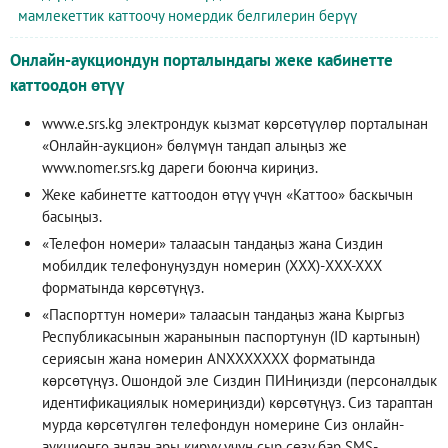
мамлекеттик каттоочу номердик белгилерин берүү
Онлайн-аукциондун порталындагы жеке кабинетте
каттоодон өтүү
www.e.srs.kg
электрондук кызмат көрсөтүүлөр порталынан
«Онлайн-аукцион» бөлүмүн тандап алыңыз же
www.nomer.srs.kg
дареги боюнча кириңиз.
Жеке кабинетте каттоодон өтүү үчүн «Каттоо» баскычын
басыңыз.
«Телефон номери» талаасын тандаңыз жана Сиздин
мобилдик телефонуңуздун номерин (XXX)-XXX-XXX
форматында көрсөтүңүз.
«Паспорттун номери» талаасын тандаңыз жана Кыргыз
Республикасынын жаранынын паспортунун (ID картынын)
сериясын жана номерин ANXXXXXXX форматында
көрсөтүңүз. Ошондой эле Сиздин ПИНиңизди (персоналдык
идентификациялык номериңизди) көрсөтүңүз. Сиз тараптан
мурда көрсөтүлгөн телефондун номерине Сиз онлайн-
аукционго андан ары кирүү үчүн сыр сөзү бар SMS-