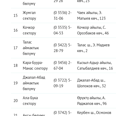
29 26
көч., 23
бөлүмү
Жумгал
(0 3536) 2-
Чаек айылы, Э.
15
сектору
31-06
Матыев көч., 123
Кочкор
(0 3535) 5-
Кочкор айылы, С.
16
сектору
04-53
Орозбаков көч., 46
Талас
(0 3422) 5-
Талас ш., Э. Мадиев
17
аймактык
28-79
көч., 2
бөлүмү
Кара-Буура-
(0 3456) 2-
Кызыл-Адыр айылы,
18
Манас сектору
67-04
Сатыбалдиев көч., 16
Джалал-Абад
(0 3722) 5-
Джалал-Абад ш.,
19
аймактык
09-19
Шопоков көч., 32
бөлүмү
Ала-Бука
Өрүктү айылы, А.
20
сектору
Раджапов көч., 96
(0 3742) 5-
Кербен ш., Осмонов
21
Аксы бөлүмү