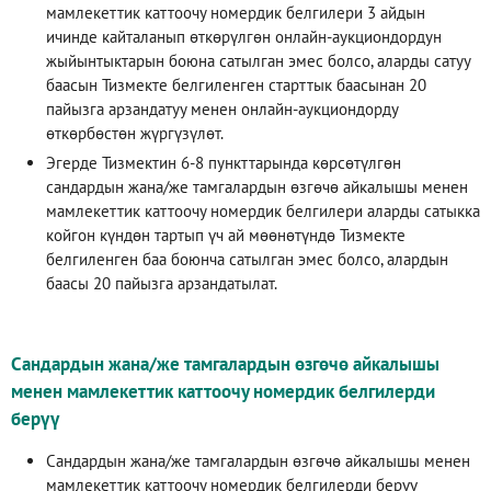
мамлекеттик каттоочу номердик белгилери 3 айдын
ичинде кайталанып өткөрүлгөн онлайн-аукциондордун
жыйынтыктарын боюна сатылган эмес болсо, аларды сатуу
баасын Тизмекте белгиленген старттык баасынан 20
пайызга арзандатуу менен онлайн-аукциондорду
өткөрбөстөн жүргүзүлөт.
Эгерде Тизмектин 6-8 пункттарында көрсөтүлгөн
сандардын жана/же тамгалардын өзгөчө айкалышы менен
мамлекеттик каттоочу номердик белгилери аларды сатыкка
койгон күндөн тартып үч ай мөөнөтүндө Тизмекте
белгиленген баа боюнча сатылган эмес болсо, алардын
баасы 20 пайызга арзандатылат.
Сандардын жана/же тамгалардын өзгөчө айкалышы
менен мамлекеттик каттоочу номердик белгилерди
берүү
Сандардын жана/же тамгалардын өзгөчө айкалышы менен
мамлекеттик каттоочу номердик белгилерди берүү