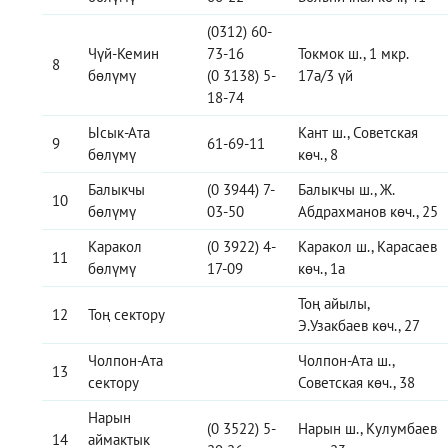
(0312) 60-
Чүй-Кемин
73-16
Токмок ш., 1 мкр.
8
бөлүмү
(0 3138) 5-
17а/3 үй
18-74
Ысык-Ата
Кант ш., Советская
9
61-69-11
бөлүмү
көч., 8
Балыкчы
(0 3944) 7-
Балыкчы ш., Ж.
10
бөлүмү
03-50
Абдрахманов көч., 25
Каракол
(0 3922) 4-
Каракол ш., Карасаев
11
бөлүмү
17-09
көч., 1а
Тоң айылы,
12
Тоң сектору
Э.Узакбаев көч., 27
Чолпон-Ата
Чолпон-Ата ш.,
13
сектору
Советская көч., 38
Нарын
(0 3522) 5-
Нарын ш., Кулумбаев
14
аймактык