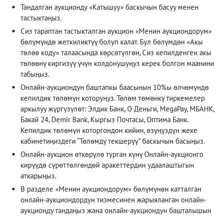
Тандалган аукционду «Катышуу» баскычын басуу менен
тастыктаңыз.
Сиз тараптан тастыкталган аукцион «Менин аукциондорум»
бөлүмүндө жеткиликтүү болуп калат. Бул бөлүмдөн «Акы
төлөө коду» талаасында көрсөтүлгөн, Сиз кепилденген акы
төлөөнү киргизүү үчүн колдонушуңуз керек болгон маанини
табыңыз.
Онлайн-аукциондун баштапкы баасынын 10%ы өлчөмүндө
кепилдик төлөмүн которуңуз. Төлөм төмөнкү тиркемелер
аркылуу жүргүзүлөт: Элдик Банк, О Деньги, MegaPay, МБАНК,
Бакай 24, Demir Bank, Кыргыз Почтасы, Оптима Банк.
Кепилдик төлөмүн которгондон кийин, өзүңүздүн жеке
кабинетиңиздеги “Төлөмдү текшерүү” баскычын басыңыз.
Онлайн-аукцион өткөрүлө турган күнү
Онлайн-аукционго
кирүүдө
сүрөттөлгөндөй аракеттердин удаалаштыгын
аткарыңыз.
В разделе «Менин аукциондорум» бөлүмүнөн катталган
онлайн-аукциондордун тизмесинен жарыяланган онлайн-
аукционду тандаңыз жана онлайн-аукциондун башталышын