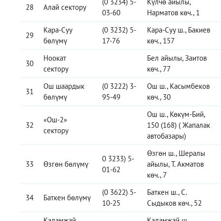
(0 3234) 5-
Күлчө айылы,
28
Алай сектору
03-60
Нарматов көч., 1
Кара-Суу
(0 3232) 5-
Кара-Суу ш., Бакиев
29
бөлүмү
17-76
көч., 157
Ноокат
Бел айылы, Заитов
30
сектору
көч., 77
Ош шаардык
(0 3222) 3-
Ош ш., Касымбеков
31
бөлүмү
95-49
көч., 30
Ош ш., Көкүм-Бий,
«Ош-2»
32
150 (168) ( Жапалак
сектору
автобазары)
Өзгөн ш., Шералы
0 3233) 5-
33
Өзгөн бөлүмү
айылы, Т. Акматов
01-62
көч., 7
(0 3622) 5-
Баткен ш., C.
34
Баткен бөлүмү
10-25
Сыдыков көч., 52
Кадамжай
Кадамжай ш.,