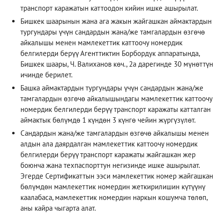
транспорт каражатын каттоодон кийин ишке ашырылат.
Бишкек шаарынын жана ага жакын жайгашкан аймактардын
тургундары үчүн сандардын жана/же тамгалардын өзгөчө
айкалышы менен мамлекеттик каттоочу номердик
белгилерди берүү Агенттиктин Борбордук аппаратында,
Бишкек шаары, Ч. Валиханов көч., 2а дарегинде 30 мүнөттүн
ичинде берилет.
Башка аймактардын тургундары үчүн сандардын жана/же
тамгалардын өзгөчө айкалышындагы мамлекеттик каттоочу
номердик белгилерди берүү транспорт каражаты катталган
аймактык бөлүмдө 1 күндөн 3 күнгө чейин жүргүзүлөт.
Сандардын жана/же тамгалардын өзгөчө айкалышы менен
алдын ала даярдалган мамлекеттик каттоочу номердик
белгилерди берүү транспорт каражаты жайгашкан жер
боюнча жана техпаспорттун негизинде ишке ашырылат.
Эгерде Сертификаттын ээси мамлекеттик номер жайгашкан
бөлүмдөн мамлекеттик номердин жеткирилишин күтүүнү
каалабаса, мамлекеттик номердин наркын кошумча төлөп,
аны кайра чыгарта алат.