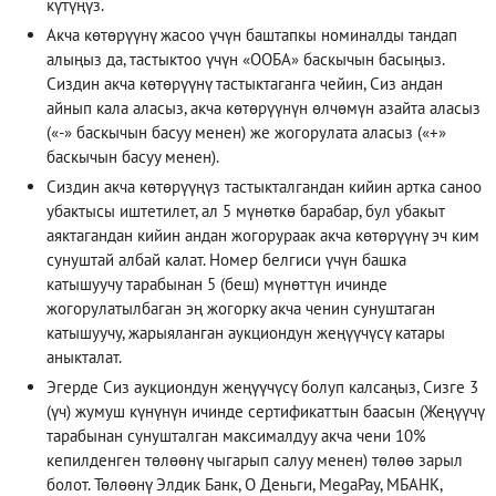
күтүңүз.
Акча көтөрүүнү жасоо үчүн баштапкы номиналды тандап
алыңыз да, тастыктоо үчүн «ООБА» баскычын басыңыз.
Сиздин акча көтөрүүнү тастыктаганга чейин, Сиз андан
айнып кала аласыз, акча көтөрүүнүн өлчөмүн азайта аласыз
(«-» баскычын басуу менен) же жогорулата аласыз («+»
баскычын басуу менен).
Сиздин акча көтөрүүңүз тастыкталгандан кийин артка саноо
убактысы иштетилет, ал 5 мүнөткө барабар, бул убакыт
аяктагандан кийин андан жогорураак акча көтөрүүнү эч ким
сунуштай албай калат. Номер белгиси үчүн башка
катышуучу тарабынан 5 (беш) мүнөттүн ичинде
жогорулатылбаган эң жогорку акча ченин сунуштаган
катышуучу, жарыяланган аукциондун жеңүүчүсү катары
аныкталат.
Эгерде Сиз аукциондун жеңүүчүсү болуп калсаңыз, Сизге 3
(үч) жумуш күнүнүн ичинде сертификаттын баасын (Жеңүүчү
тарабынан сунушталган максималдуу акча чени 10%
кепилденген төлөөнү чыгарып салуу менен) төлөө зарыл
болот. Төлөөнү Элдик Банк, О Деньги, MegaPay, МБАНК,