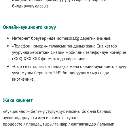
билдирүүнү аласыз.
Онлайн-аукционго кирүү
Интернет браузеринде nomer.srs.kg дарегин ачыңыз
«Телефон номери» талаасын тандаңыз жана Сиз каттоо
учурунда көрсөткөн Сиздин мобилдик телефондун номерин
(XXX)-XXX-XXX форматында киргизиңиз.
«Сыр сөз» талаасын тандаңыз жана онлайн-аукционго кирүү
үчүн мурда берилген SMS-билдирүүдөгү сыр сөздү
киргизиңиз.
Жеке кабинет
«Аукциондор» бөлүмү утурумдук макамы боюнча бардык
аукциондордун тизмесин камтып турат:
процессте / пландаштырылгандар / аякталгандар / алынып