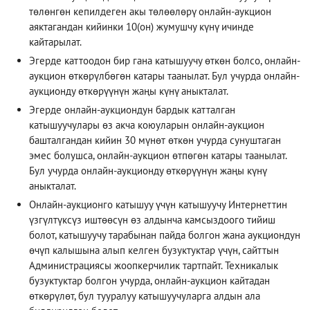
төлөнгөн кепилдеген акы төлөөлөрү онлайн-аукцион
аяктагандан кийинки 10(он) жумушчу күнү ичинде
кайтарылат.
Эгерде каттоодон бир гана катышуучу өткөн болсо, онлайн-
аукцион өткөрүлбөгөн катары таанылат. Бул учурда онлайн-
аукционду өткөрүүнүн жаңы күнү аныкталат.
Эгерде онлайн-аукциондун бардык катталган
катышуучулары өз акча коюуларын онлайн-аукцион
башталгандан кийин 30 мүнөт өткөн учурда сунуштаган
эмес болушса, онлайн-аукцион өтпөгөн катары таанылат.
Бул учурда онлайн-аукционду өткөрүүнүн жаңы күнү
аныкталат.
Онлайн-аукционго катышуу үчүн катышуучу Интернеттин
үзгүлтүксүз иштөөсүн өз алдынча камсыздоого тийиш
болот, катышуучу тарабынан пайда болгон жана аукциондун
өчүп калышына алып келген бузуктуктар үчүн, сайттын
Администрациясы жоопкерчилик тартпайт. Техникалык
бузуктуктар болгон учурда, онлайн-аукцион кайтадан
өткөрүлөт, бул тууралуу катышуучуларга алдын ала