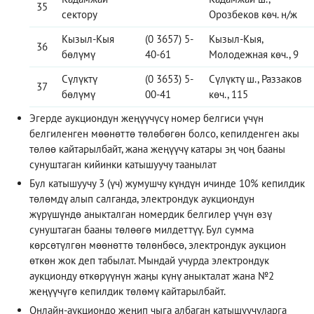
35
сектору
Орозбеков көч. н/ж
Кызыл-Кыя
(0 3657) 5-
Кызыл-Кыя,
36
бөлүмү
40-61
Молодежная көч., 9
Сүлүктү
(0 3653) 5-
Сүлүктү ш., Раззаков
37
бөлүмү
00-41
көч., 115
Эгерде аукциондун жеңүүчүсү номер белгиси үчүн
белгиленген мөөнөттө төлөбөгөн болсо, кепилденген акы
төлөө кайтарылбайт, жана жеңүүчү катары эң чоң бааны
сунуштаган кийинки катышуучу таанылат
Бул катышуучу 3 (үч) жумушчу күндүн ичинде 10% кепилдик
төлөмдү алып салганда, электрондук аукциондун
жүрүшүндө аныкталган номердик белгилер үчүн өзү
сунуштаган бааны төлөөгө милдеттүү. Бул сумма
көрсөтүлгөн мөөнөттө төлөнбөсө, электрондук аукцион
өткөн жок деп табылат. Мындай учурда электрондук
аукционду өткөрүүнүн жаңы күнү аныкталат жана №2
жеңүүчүгө кепилдик төлөмү кайтарылбайт.
Онлайн-аукциондо жеңип чыга албаган катышуучуларга