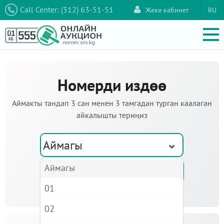
Call Center: (312) 63-51-51
Жеке кабинет
RU
Номерди издөө
Аймакты тандап 3 сан менен 3 тамгадан турган каалаган
айкалышты териңиз
Аймагы
Аймагы
01
02