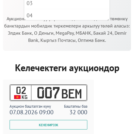
03
МААНИЛҮҮ!
04
Аукционго катышуу үчүн кепилдик салымды Сиз төмөнкү
банктардын мобилдик тиркемелери аркылуу төлөй аласыз:
05
Элдик Банк, О Деньги, MegaPay, МБАНК, Бакай 24, Demir
06
Bank, Кыргыз Почтасы, Оптима Банк.
07
08
Келечектеги аукциондор
09
02
007
BEM
KG
Аукцион башталган күнү
Баштапкы баа
07.08.2026 09:00
32 000