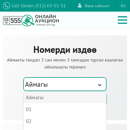
Call Center: (312) 63-51-51
Жеке кабинет
RU
Номерди издөө
Аймакты тандап 3 сан менен 3 тамгадан турган каалаган
айкалышты териңиз
Аймагы
Аймагы
01
02