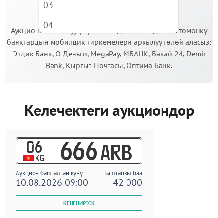
03
МААНИЛҮҮ!
04
Аукционго катышуу үчүн кепилдик салымды Сиз төмөнкү
банктардын мобилдик тиркемелери аркылуу төлөй аласыз:
05
Элдик Банк, О Деньги, MegaPay, МБАНК, Бакай 24, Demir
06
Bank, Кыргыз Почтасы, Оптима Банк.
07
08
Келечектеги аукциондор
09
06
666
ARB
KG
Аукцион башталган күнү
Баштапкы баа
10.08.2026 09:00
42 000