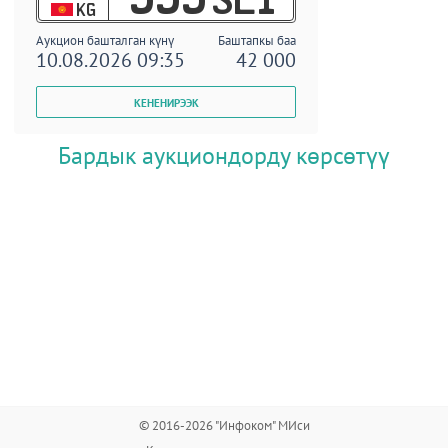
KG
Аукцион башталган күнү
Баштапкы баа
10.08.2026 09:35
42 000
Бардык аукциондорду көрсөтүү
© 2016-2026 "Инфоком" МИси