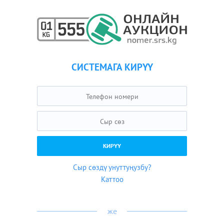
СИСТЕМАГА КИРҮҮ
Сыр сөздү унуттуңузбу?
Каттоо
же