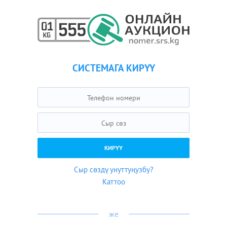
СИСТЕМАГА КИРҮҮ
Сыр сөздү унуттуңузбу?
Каттоо
же