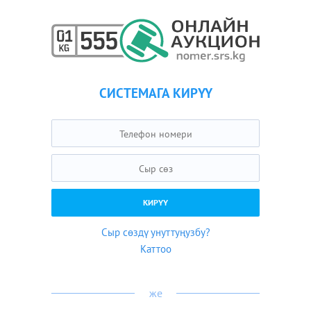
СИСТЕМАГА КИРҮҮ
Сыр сөздү унуттуңузбу?
Каттоо
же