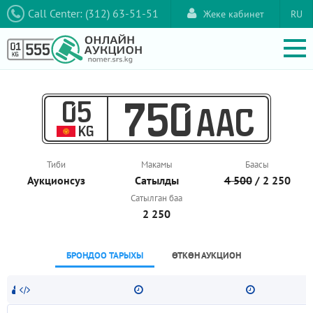
Call Center: (312) 63-51-51
Жеке кабинет
RU
05
750
AAC
KG
Тиби
Макамы
Баасы
Аукционcуз
Сатылды
4 500
/ 2 250
Сатылган баа
2 250
БРОНДОО ТАРЫХЫ
ӨТКӨН АУКЦИОН