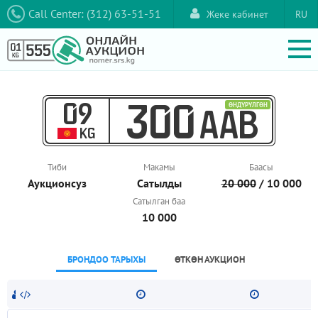
Call Center: (312) 63-51-51
Жеке кабинет
RU
09
ӨНДҮРҮЛГӨН
300
AAB
KG
Тиби
Макамы
Баасы
Аукционcуз
Сатылды
20 000
/ 10 000
Сатылган баа
10 000
БРОНДОО ТАРЫХЫ
ӨТКӨН АУКЦИОН