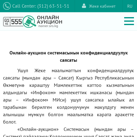
Call Center: (312) 63-51-51
Жеке кабинет
RU
Онлайн-аукцион системасынын конфиденциалдуулук
саясаты
Ушул Жеке маалыматтын конфиденциалдуулук
саясаты (мындан ары – Саясат) Кыргыз Республикасынын
Өкмөтүнө караштуу Мамлекеттик каттоо кызматынын
алдындагы
«Инфоком»
мамлекеттик ишканасы (мындан
ары –
«Инфоком»
МИси) ушул саясатка ылайык ал
тарабынан берилген колдонуучунун макулдугу менен
алынышы мүмкүн болгон маалыматка карата аракетте
болот.
«Онлайн-аукцион» Системасын (мындан ары –
Система) пайдалануу Колдонуучунун ушул Саясат жана анда