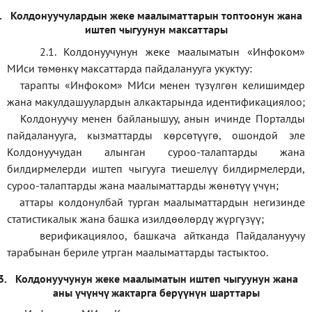
.
Колдонуучулардын жеке маалыматтарын топтоонун жана
иштеп чыгуунун максаттары
2.1. Колдонуучунун жеке маалыматын «Инфоком»
МИси төмөнкү максаттарда пайдаланууга укуктуу:
тарапты «Инфоком» МИси менен түзүлгөн келишимдер
жана макулдашуулардын алкактарында идентификациялоо;
Колдонуучу менен байланышуу, анын ичинде Порталды
пайдаланууга, кызматтарды көрсөтүүгө, ошондой эле
Колдонуучудан алынган суроо-талаптарды жана
билдирмелерди иштеп чыгууга тиешелүү билдирмелерди,
суроо-талаптарды жана маалыматтарды жөнөтүү үчүн;
аттары колдонулбай турган маалыматтардын негизинде
статистикалык жана башка изилдөөлөрдү жүргүзүү
;
верификаци
ялоо
,
башкача айтканда Пайдалануучу
тарабынан бериле утрган маалыматтарды тастыктоо
.
3.
Колдонуучунун жеке маалыматын иштеп чыгуунун жана
аны үчүнчү жактарга берүүнүн шарттары