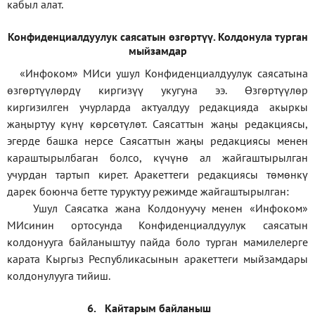
кабыл алат.
Конфиденциал
дуулук саясатын өзгөртүү
.
Колдонула турган
мыйзамдар
«Инфоком»
МИси ушул Конфиденциалдуулук саясатына
өзгөртүүлөрдү киргизүү укугуна ээ. Өзгөртүүлөр
киргизилген учурларда актуалдуу редакцияда акыркы
жаңыртуу күнү көрсөтүлөт. Саясаттын жаңы редакциясы,
эгерде башка нерсе Саясаттын жаңы редакциясы менен
караштырылбаган болсо, күчүнө ал жайгаштырылган
учурдан тартып кирет. Аракеттеги редакциясы төмөнкү
дарек боюнча бетте туруктуу режимде жайгаштырылган:
Ушул Саясатка жана Колдонуучу менен «Инфоком»
МИсинин ортосунда Конфиденциалдуулук саясатын
колдонууга байланыштуу пайда боло турган мамилелерге
карата Кыргыз Республикасынын аракеттеги мыйзамдары
колдонулууга тийиш.
6.
Кайтарым байланыш