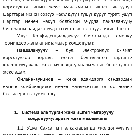
көрсөтүлгөн анын жеке маалыматын иштеп чыгуунун
шарттары менен сөзсүз макулдугун түшүндүрүп турат; ушул
шарттар менен макул болбогон учурда пайдалануучу
Системаны пайдалануудан өзүн-өзү токтотууга ийиш болот.
Ушул Конфиденциалдуулук Саясатында төмөнкү
терминдер жана аныктамалар колдонулат:
П
айдалануучу
– бул
, Электрондук кызмат
көрсөтүүлөр порталы менен белгиленген тартипте
колдонуучу жана жеке мүнөздөгү маалыматын бере турган
жеке адам
.
Онлайн-аукцион
–
жеке адамдарга сандардын
өзгөчө комбинациясы менен мамлекеттик каттоо номер
белгилерин сатуу методу
.
1.
Система ала турган жана иштеп чыгаруучу
колдонуучулардын жеке маалыматы
1.1
.
Ушул Саясаттын алкактарында
«
колдонуучунун