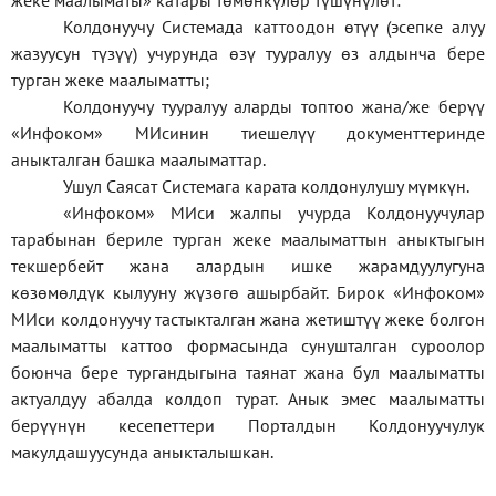
жеке
маалыматы
»
катары төмөнкүлөр түшүнүлөт:
Колдонуучу Системада каттоодон өтүү (эсепке алуу
жазуусун түзүү) учурунда өзү тууралуу өз алдынча бере
турган жеке маалыматты;
Колдонуучу тууралуу аларды топтоо жана/же берүү
«Инфоком» МИсинин тиешелүү документтеринде
аныкталган башка маалыматтар.
Ушул Саясат Системага карата колдонулушу мүмкүн.
«Инфоком» МИси жалпы учурда Колдонуучулар
тарабынан бериле турган жеке маалыматтын аныктыгын
текшербейт жана алардын ишке жарамдуулугуна
көзөмөлдүк кылууну жүзөгө ашырбайт. Бирок «Инфоком»
МИси колдонуучу тастыкталган жана жетиштүү жеке болгон
маалыматты каттоо формасында сунушталган суроолор
боюнча бере тургандыгына таянат жана бул маалыматты
актуалдуу абалда колдоп турат. Анык эмес маалыматты
берүүнүн кесепеттери Порталдын Колдонуучулук
макулдашуусунда аныкталышкан.