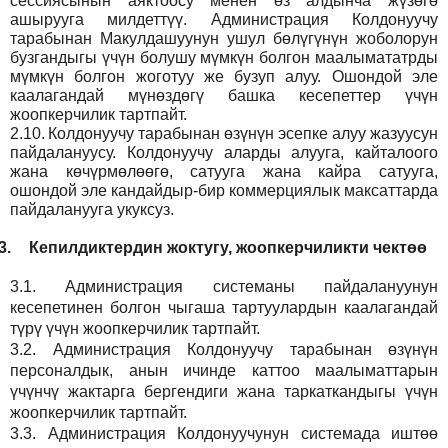
сессиясынын аяктоосу менен өз алдынча жүзөгө
ашырууга милдеттүү. Администрация Колдонуучу
тарабынан Макулдашуунун ушул бөлүгүнүн жоболорун
бузгандыгы үчүн болушу мүмкүн болгон маалымататрды
мүмкүн болгон жоготуу же бузуп алуу. Ошондой эле
каалагандай мүнөздөгү башка кесепеттер үчүн
жоопкерчилик тартпайт.
2.10.
Колдонуучу тарабынан өзүнүн эсепке алуу жазуусун
пайдалануусу. Колдонуучу аларды алууга, кайталоого
жана көчүрмөлөөгө, сатууга жана кайра сатууга,
ошондой эле кандайдыр-бир коммерциялык максаттарда
пайдаланууга укуксуз.
3.
Кепилдиктердин жоктугу, жоопкерчиликти чектөө
3.1.
Администрация
системаны пайдалануунун
кесепетинен болгон чыгаша тартуулардын каалагандай
түрү үчүн жоопкерчилик тартпайт.
3.2.
Администрация
Колдонуучу тарабынан өзүнүн
персоналдык, анын ичинде каттоо маалыматтарын
үчүнчү жактарга бергендиги жана таркаткандыгы үчүн
жоопкерчилик тартпайт.
3.3.
Администрация
Колдонуучунун системада иштөө