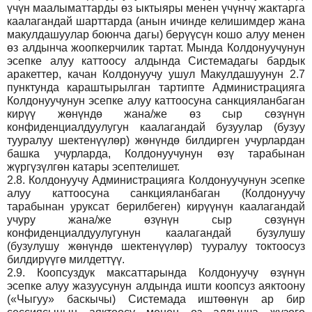
үчүн маалыматтарды өз ыктыяры менен үчүнчү жактарга
каалагандай шарттарда (анын ичинде келишимдер жана
макулдашуулар боюнча дагы) берүүсүн кошо алуу менен
өз алдынча жоопкерчилик тартат. Мында Колдонуучунун
эсепке алуу каттоосу алдында Системадагы бардык
аракеттер, качан Колдонуучу ушул Макулдашуунун 2.7
пунктунда караштырылган тартипте Администрацияга
Колдонуучунун эсепке алуу каттоосуна санкцияланбаган
кирүү жөнүндө жана/же өз сыр сөзүнүн
конфиденциалдуулугун каалагандай бузуулар (бузуу
тууралуу шектенүүлөр) жөнүндө билдирген учурлардан
башка учурларда, Колдонуучунун өзү тарабынан
жүргүзүлгөн катары эсептелишет.
2.8.
Колдонуучу Администрацияга Колдонуучунун эсепке
алуу каттоосуна санкцияланбаган (Колдонуучу
тарабынан уруксат берилбеген) кирүүнүн каалагандай
учуру жана/же өзүнүн сыр сөзүнүн
конфиденциалдуулугунун каалагандай бузулушу
(бузулушу жөнүндө шектенүүлөр) тууралуу токтоосуз
билдирүүгө милдеттүү.
2.9.
Коопсуздук максаттарында Колдонуучу өзүнүн
эсепке алуу жазуусунун алдында ишти коопсуз аяктоону
(«Чыгуу» баскычы) Системада иштөөнүн ар бир