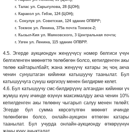
г. Талас ул. Сарыгулова, 28 (ЦОН);
г. Каракол ул. Гебзе, 124 (ЦОН);
с. Сокулук ул. Советская, 124 здание ОПВРР;
г. Токмок ул. Ленина, 375а почта Токмок-2;
г. Кызыл-Кия ул. Маяковского, 3 Центральная почта;
г. Узген ул. Ленина, 115 здание ОПВРР.
4.5.
Эгерде аукциондун жеңүүчүсү номер белгиси үчүн
белгиленген мөөнөттө төлөбөгөн болсо, кепилденген акы
төлөө кайтарылбайт, жана жеңүүчү катары эң чоң акча
ченин сунуштаган кийинки катышуучу таанылат. Бул
катышуучуга сунуш киргиз
үү
менен билдирме келет.
4.6.
Бул катышуучу смс-билдирүүнү алгандан кийинки үч
жумуш күнү ичинде өзүнүн максималдуу акча ченин 10%
кепилденген акы төлөөнү чыгарып салуу менен төлөйт.
Эгерде бул сумма көрсөтүлгөн мөөнөт ичинде
төлөнбөгөн болсо, онлайн-аукцион өтпөгөн катары
таанылат. Бул учурда онлайн-аукционду өткөрүүнүн
жаңы күнү аныкталат.