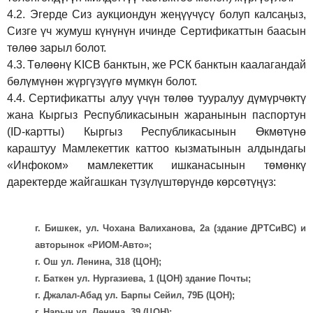
4.2.
Эгерде Сиз аукциондун жеңүүчүсү болуп калсаңыз,
Сизге үч жумуш күнүнүн ичинде Сертификаттын баасын
төлөө зарыл болот.
4.3.
Төлөөнү KICB банктын, же РСК банктын каалагандай
бөлүмүнөн жүргүзүүгө мүмкүн болот.
4.4.
Сертификатты алуу үчүн төлөө тууралуу дүмүрчөктү
жана Кыргыз Республикасынын жаранынын паспортун
(ID-картты) Кыргыз Республикасынын Өкмөтүнө
караштуу Мамлекеттик каттоо кызматынын алдындагы
«Инфоком» мамлекеттик ишканасынын төмөнкү
даректерде жайгашкан түзүлүштөрүндө көрсөтүңүз:
г. Бишкек, ул. Чохана Валиханова, 2а (здание ДРТСиВС) и
авторынок «РИОМ-Авто»;
г. Ош ул. Ленина, 318 (ЦОН);
г. Баткен ул. Нургазиева, 1 (ЦОН) здание Почты;
г. Джалал-Абад ул. Барпы Сейил, 79Б (ЦОН);
г. Нарын ул. Ленина, 39 (ЦОН);