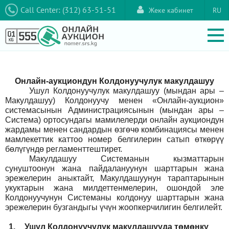
Call Center: (312) 63-51-51
Жеке кабинет
RU
Онлайн-аукциондун Колдонуучулук макулдашуу
Ушул Колдонуучулук макулдашуу (мындан ары –
Макулдашуу) Колдонуучу менен «Онлайн-аукцион»
системасынын Администрациясынын (мындан ары –
Система) ортосундагы мамилелерди онлайн аукциондун
жардамы менен сандардын өзгөчө комбинациясы менен
мамлекеттик каттоо номер белгилерин сатып өткөрүү
бөлүгүндө регламенттештирет.
Макулдашуу Системанын кызматтарын
сунуштоонун жана пайдалануунун шарттарын жана
эрежелерин аныктайт, Макулдашуунун тараптарынын
укуктарын жана милдеттенмелерин, ошондой эле
Колдонуучунун Системаны колдонуу шарттарын жана
эрежелерин бузгандыгы үчүн жоопкерчилигин белгилейт.
1.
Ушул Колдонуучулук макулдашууда төмөнкү