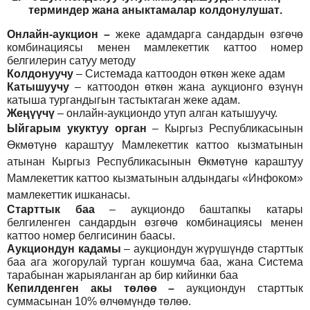
т
ерминдер жана аныктамалар
колдонулушат
.
Онлайн-аукцион –
жеке адамдарга сандардын өзгөчө
комбинациясы менен мамлекеттик каттоо номер
белгилерин сатуу методу
Колдонуучу
–
Системада каттоодон өткөн жеке адам
Катышуучу
–
каттоодон өткөн жана аукционго өзүнүн
катыша тургандыгын тастыктаган жеке адам
.
Жеңүүчү
–
онлайн-аукциондо утуп алган катышуучу.
Ыйгарым укуктуу орган
–
Кыргыз Республикасынын
Өкмөтүнө караштуу Мамлекеттик каттоо кызматынын
атынан Кыргыз Республикасынын Өкмөтүнө караштуу
Мамлекеттик каттоо кызматынын алдындагы «Инфоком»
мамлекеттик ишканасы.
Старттык баа
– аукциондо баштапкы катары
белгиленген сандардын өзгөчө комбинациясы менен
каттоо номер белгисинин баасы.
Аукциондун кадамы
– аукциондун жүрүшүндө старттык
баа ага жогорулай турган кошумча баа, жана Система
тарабынан жарыяланган ар бир кийинки баа
Кепилденген акы төлөө
–
аукциондун старттык
суммасынан 10% өлчөмүндө төлөө.