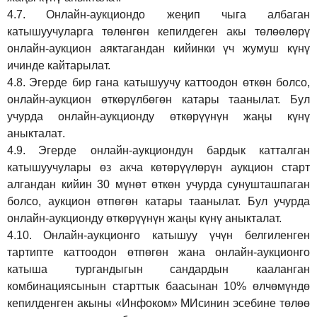
4.7.
Онлайн-аукциондо жеңип чыга албаган
катышуучуларга төлөнгөн кепилдеген акы төлөөлөрү
онлайн-аукцион аяктагандан кийинки үч жумуш күнү
ичинде кайтарылат.
4.8.
Эгерде бир гана катышуучу каттоодон өткөн болсо,
онлайн-аукцион өткөрүл
бө
гөн катары таанылат.
Бул
учурда онлайн-аукционду өткөрүүнүн жаңы күнү
аныкталат
.
4.9.
Эгерде онлайн-аукциондун бардык катталган
катышуучулары өз акча көтөрүүлөрүн аукцион старт
алгандан кийин 30 мүнөт өткөн учурда сунушташпаган
болсо, аукцион өтпөгөн катары таанылат. Бул учурда
онлайн-аукционду өткөрүүнүн жаңы күнү аныкталат.
4.10.
Онлайн-аукционго катышуу үчүн белгиленген
тартипте каттоодон өтпөгөн жана онлайн-аукционго
катыша тургандыгын сандардын кааланган
комбинациясынын старттык баасынан 10% өлчөмүндө
кепилденген акыны
«Инфоком»
МИсинин эсебине төлөө