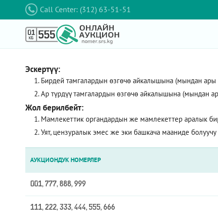
Call Center: (312) 63-51-51
Эскертүү:
Бирдей тамгалардын өзгөчө айкалышына (мындан ары – 
Ар түрдүү тамгалардын өзгөчө айкалышына (мындан ар
Жол берилбейт:
Мамлекеттик органдардын же мамлекеттер аралык би
Уят, цензуралык эмес же эки башкача мааниде болуучу
АУКЦИОНДУК НОМЕРЛЕР
001, 777, 888, 999
111, 222, 333, 444, 555, 666